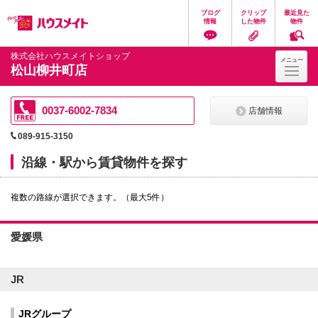
ペ
ペ
こ
こ
こ
ブログ
クリップ
最近見た
ー
ー
こ
こ
こ
情報
した物件
物件
ジ
ジ
か
か
か
の
内
ら
ら
ら
先
を
ヘ
本
フ
株式会社ハウスメイトショップ
メニュー
頭
移
ッ
文
ッ
松山柳井町店
に
動
ダ
に
タ
な
す
情
な
情
り
る
報
り
報
ま
た
に
ま
に
0037-6002-7834
店舗情報
す。
め
な
す。
な
の
り
り
089-915-3150
リ
ま
ま
ン
す。
す。
沿線・駅から賃貸物件を探す
ク
で
す。
複数の路線が選択できます。（最大5件）
ヘ
ッ
ダ
情
愛媛県
報
に
移
動
JR
し
ま
す
JRグループ