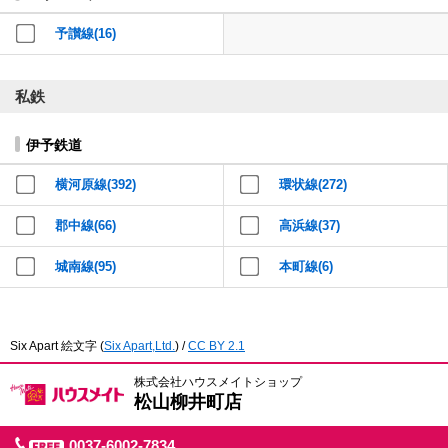
本
文
予讃線(16)
に
移
動
し
私鉄
ま
す
フ
伊予鉄道
ッ
タ
情
横河原線(392)
環状線(272)
報
に
郡中線(66)
高浜線(37)
移
動
し
城南線(95)
本町線(6)
ま
す
Six Apart 絵文字
(
Six Apart,Ltd.
) /
CC BY 2.1
株式会社ハウスメイトショップ
松山柳井町店
0037-6002-7834