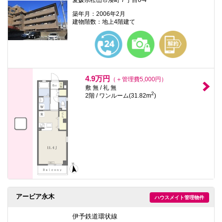
愛媛県松山市湊町７丁目6-4
築年月：2006年2月
建物階数：地上4階建て
4.9万円
（＋管理費5,000円）
敷 無 / 礼 無
2
2階 / ワンルーム(31.82m
)
アービア永木
ハウスメイト管理物件
伊予鉄道環状線