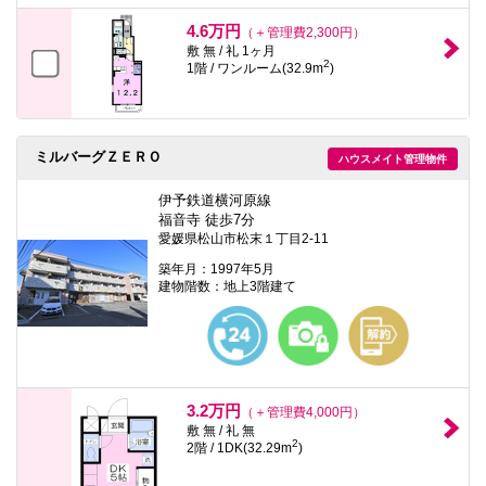
4.6万円
（＋管理費2,300円）
敷 無 / 礼 1ヶ月
2
1階 / ワンルーム(32.9m
)
ミルバーグＺＥＲＯ
ハウスメイト管理物件
伊予鉄道横河原線
福音寺 徒歩7分
愛媛県松山市松末１丁目2-11
築年月：1997年5月
建物階数：地上3階建て
3.2万円
（＋管理費4,000円）
敷 無 / 礼 無
2
2階 / 1DK(32.29m
)