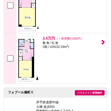
3.4万円
（＋管理費4,000円）
敷 無 / 礼 無
2
2階 / 1DK(32.29m
)
フォブール湊町Ⅱ
ハウスメイト管理物件
伊予鉄道郡中線
土橋 徒歩6分