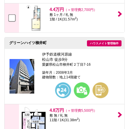
4.4万円
（＋管理費2,700円）
敷 1ヶ月 / 礼 無
2
1階 / 1K(31.57m
)
グリーンハイツ柳井町
ハウスメイト管理物件
伊予鉄道横河原線
松山市 徒歩9分
愛媛県松山市柳井町２丁目7-16
築年月：2008年3月
建物階数：地上14階建て
4.8万円
（＋管理費5,500円）
敷 無 / 礼 無
2
11階 / 1K(31.38m
)