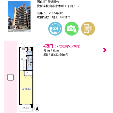
勝山町 徒歩9分
愛媛県松山市永木町１丁目7-12
築年月：2005年3月
建物階数：地上11階建て
4万円
（＋管理費5,000円）
敷 無 / 礼 無
2
2階 / 1K(31.69m
)