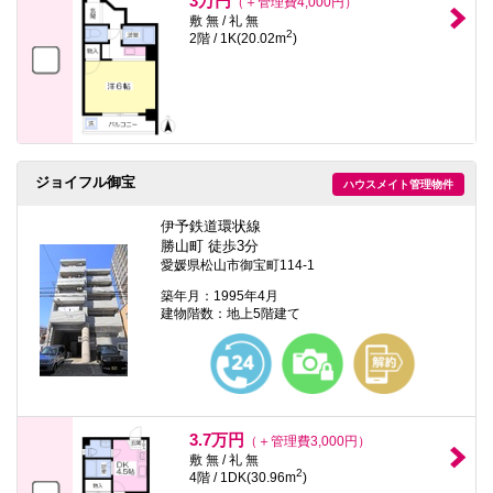
3万円
（＋管理費4,000円）
敷 無 / 礼 無
2
2階 / 1K(20.02m
)
ジョイフル御宝
ハウスメイト管理物件
伊予鉄道環状線
勝山町 徒歩3分
愛媛県松山市御宝町114-1
築年月：1995年4月
建物階数：地上5階建て
3.7万円
（＋管理費3,000円）
敷 無 / 礼 無
2
4階 / 1DK(30.96m
)