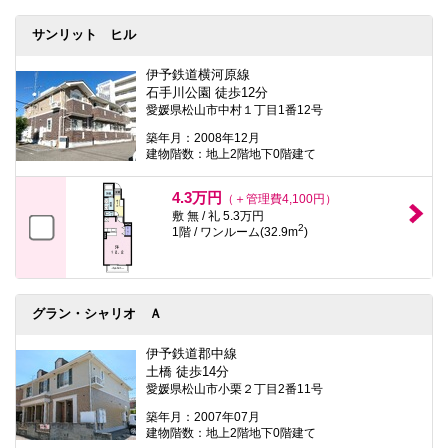
本
文
サンリット ヒル
に
移
動
伊予鉄道横河原線
し
石手川公園 徒歩12分
ま
愛媛県松山市中村１丁目1番12号
す
フ
築年月：2008年12月
ッ
建物階数：地上2階地下0階建て
タ
情
4.3万円
（＋管理費4,100円）
報
に
敷 無 / 礼 5.3万円
2
移
1階 / ワンルーム(32.9m
)
動
し
ま
す
グラン・シャリオ Ａ
伊予鉄道郡中線
土橋 徒歩14分
愛媛県松山市小栗２丁目2番11号
築年月：2007年07月
建物階数：地上2階地下0階建て