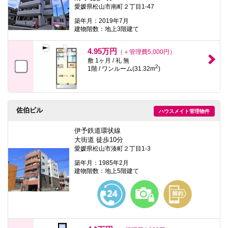
愛媛県松山市南町２丁目1-47
築年月：2019年7月
建物階数：地上3階建て
4.95万円
（＋管理費5,000円）
敷 1ヶ月 / 礼 無
2
1階 / ワンルーム(31.32m
)
佐伯ビル
ハウスメイト管理物件
伊予鉄道環状線
大街道 徒歩10分
愛媛県松山市湊町２丁目1-3
築年月：1985年2月
建物階数：地上5階建て