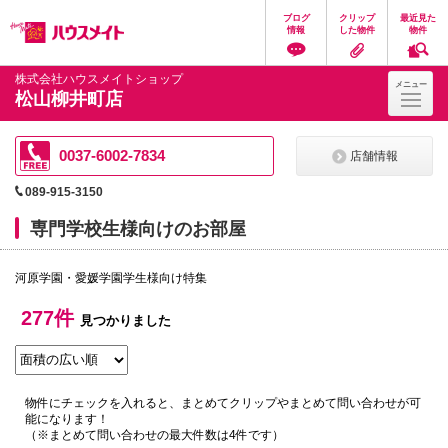
ペ
ペ
こ
こ
こ
ブログ
クリップ
最近見た
ー
ー
こ
こ
こ
情報
した物件
物件
ジ
ジ
か
か
か
の
内
ら
ら
ら
先
を
ヘ
本
フ
株式会社ハウスメイトショップ
メニュー
頭
移
ッ
文
ッ
松山柳井町店
に
動
ダ
に
タ
な
す
情
な
情
り
る
報
り
報
ま
た
に
ま
に
0037-6002-7834
店舗情報
す。
め
な
す。
な
の
り
り
089-915-3150
リ
ま
ま
ン
す。
す。
専門学校生様向けのお部屋
ク
で
す。
河原学園・愛媛学園学生様向け特集
ヘ
ッ
ダ
277件
見つかりました
情
報
に
移
動
物件にチェックを入れると、まとめてクリップやまとめて問い合わせが可
し
能になります！
ま
（※まとめて問い合わせの最大件数は4件です）
す