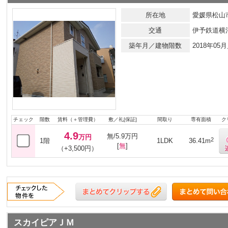
所在地
愛媛県松山市
交通
伊予鉄道横
築年月／建物階数
2018年0
チェック
階数
賃料（＋管理費）
敷／礼[保証]
間取り
専有面積
ク
4.9
無/5.9万円
万円
2
1階
1LDK
36.41m
[
無
]
（+3,500円）
スカイピアＪＭ