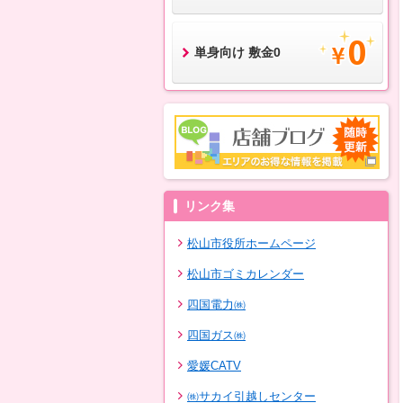
単身向け 敷金0
リンク集
松山市役所ホームページ
松山市ゴミカレンダー
四国電力㈱
四国ガス㈱
愛媛CATV
㈱サカイ引越しセンター