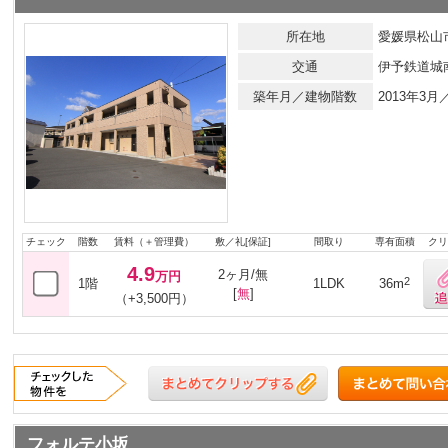
所在地
愛媛県松山市
交通
伊予鉄道城
築年月／建物階数
2013年3
チェック
階数
賃料（＋管理費）
敷／礼[保証]
間取り
専有面積
クリ
4.9
2ヶ月/無
万円
2
1階
1LDK
36m
[
無
]
（+3,500円）
フォルテ小坂