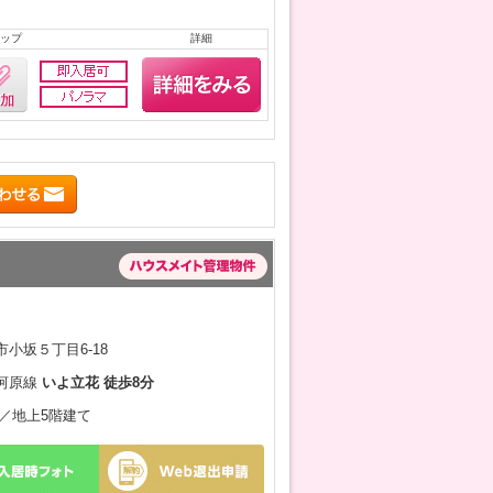
ップ
詳細
小坂５丁目6-18
河原線
いよ立花 徒歩8分
0月／地上5階建て