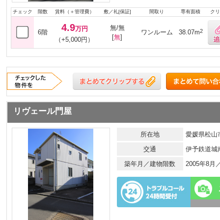
チェック
階数
賃料（＋管理費）
敷／礼[保証]
間取り
専有面積
クリ
4.9
無/無
万円
2
6階
ワンルーム
38.07m
[
無
]
（+5,000円）
リヴェール門屋
所在地
愛媛県松山市
交通
伊予鉄道城
築年月／建物階数
2005年8