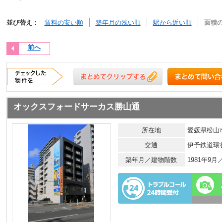
並び替え：
賃料の安い順
築年月の浅い順
駅から近い順
面積
前へ
オックスフォードサーカス勝山通
所在地
愛媛県松山市
交通
伊予鉄道環
築年月／建物階数
1981年9