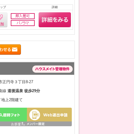
ップ
詳細
正円寺３丁目8-27
南線
道後温泉 徒歩29分
月／地上2階建て