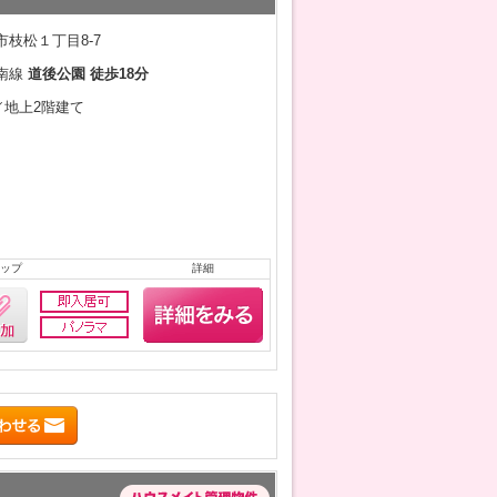
枝松１丁目8-7
南線
道後公園 徒歩18分
月／地上2階建て
ップ
詳細