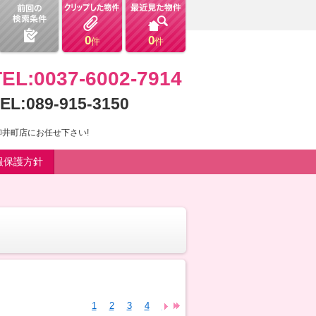
0
0
件
件
TEL:0037-6002-7914
EL:089-915-3150
井町店にお任せ下さい!
報保護方針
1
2
3
4
5
6
7
8
9
10
11
12
13