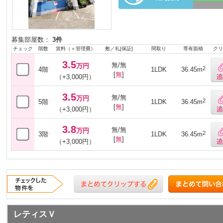
募集部屋数：
3件
チェック
階数
賃料（＋管理費）
敷／礼[保証]
間取り
専有面積
クリ
3.5
無/無
万円
2
4階
1LDK
36.45m
[
無
]
（+3,000円）
3.5
無/無
万円
2
5階
1LDK
36.45m
[
無
]
（+3,000円）
3.8
無/無
万円
2
3階
1LDK
36.45m
[
無
]
（+3,000円）
レティスＶ