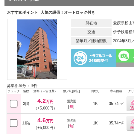
おすすめポイント
人気の設備！オートロック付き
所在地
愛媛県松山市
交通
伊予鉄道横
築年月／建物階数
2004年3
募集部屋数：
9件
チェック
階数
賃料（＋管理費）
敷／礼[保証]
間取り
専有面積
クリ
4.2
無/無
万円
2
3階
1K
35.74m
[
無
]
（+5,000円）
4.6
無/無
万円
2
11階
1K
35.74m
[
無
]
（+5,000円）