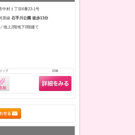
中村１丁目6番23-1号
河原線
石手川公園 徒歩13分
5月／地上2階地下0階建て
リップ
詳細