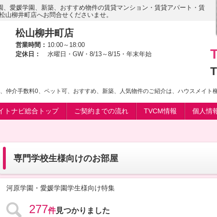
園、愛媛学園、新築、おすすめ物件の賃貸マンション・賃貸アパート・賃
 松山柳井町店へお問合せくださいませ。
松山柳井町店
営業時間：
10:00～18:00
定休日：
水曜日・GW・8/13～8/15・年末年始
T
0、仲介手数料0、ペット可、おすすめ、新築、人気物件のご紹介は、ハウスメイト柳
イトナビ総合トップ
ご契約までの流れ
TVCM情報
個人情
専門学校生様向けのお部屋
河原学園・愛媛学園学生様向け特集
277
件
見つかりました