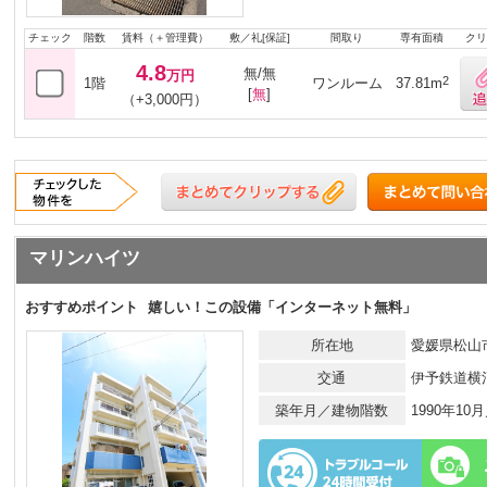
チェック
階数
賃料（＋管理費）
敷／礼[保証]
間取り
専有面積
クリ
4.8
無/無
万円
2
1階
ワンルーム
37.81m
[
無
]
（+3,000円）
マリンハイツ
おすすめポイント
嬉しい！この設備「インターネット無料」
所在地
愛媛県松山市
交通
伊予鉄道横
築年月／建物階数
1990年1