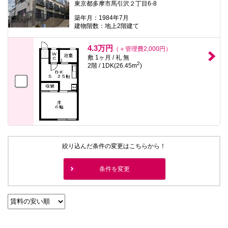
東京都多摩市馬引沢２丁目6-8
本
文
築年月：1984年7月
に
建物階数：地上2階建て
移
動
し
4.3万円
（＋管理費2,000円）
ま
敷 1ヶ月 / 礼 無
す
2
2階 / 1DK(26.45m
)
フ
ッ
タ
情
報
に
移
動
し
ま
絞り込んだ条件の変更はこちらから！
す
条件を変更