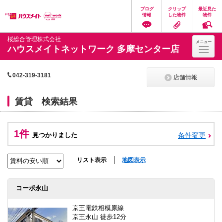
ペ
ペ
こ
こ
こ
ブログ
クリップ
最近見た
ー
ー
こ
こ
こ
情報
した物件
物件
ジ
ジ
か
か
か
の
内
ら
ら
ら
先
を
ヘ
本
フ
桜総合管理株式会社
メニュー
頭
移
ッ
文
ッ
ハウスメイトネットワーク 多摩センター店
に
動
ダ
に
タ
な
す
情
な
情
り
る
報
り
報
ま
た
に
ま
に
042-319-3181
店舗情報
す。
め
な
す。
な
の
り
り
リ
ま
ま
賃貸 検索結果
ン
す。
す。
ク
で
す。
1件
見つかりました
条件変更
ヘ
ッ
ダ
リスト表示
地図表示
情
報
に
移
コーポ永山
動
し
京王電鉄相模原線
ま
京王永山 徒歩12分
す