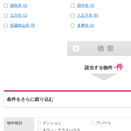
調布市
(1)
府中市
(1)
立川市
(1)
八王子市
(6)
武蔵村山市
(3)
多摩市
(1)
-
件
該当する物件
条件をさらに絞り込む
物件種別
マンション
アパート
タウン・テラスハウス