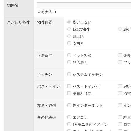
物件名
※カナ入力
こだわり条件
物件位置
指定しない
1階の物件
2階
最上階
南向き
入居条件
ペット相談
楽器
即入居可
フリ
キッチン
システムキッチン
バス・トイレ
バス・トイレ別
追い
洗面所独立
浴室
放送・通信
光インターネット
イン
その他設備
エアコン
駐車
TVモニタ付ドアホン
ロフ