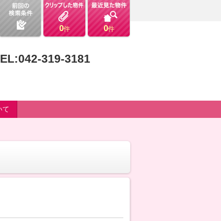
0
0
件
件
EL:042-319-3181
いて