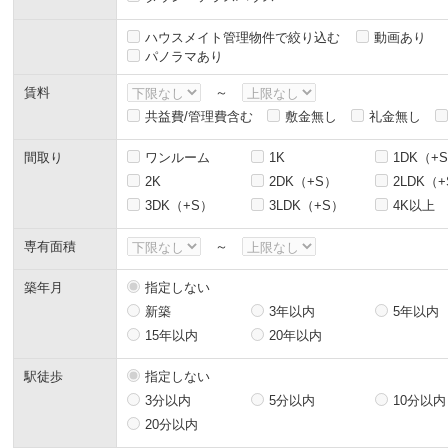
ハウスメイト管理物件で絞り込む
動画あり
パノラマあり
賃料
～
共益費/管理費含む
敷金無し
礼金無し
間取り
ワンルーム
1K
1DK（+
2K
2DK（+S）
2LDK（
3DK（+S）
3LDK（+S）
4K以上
専有面積
～
築年月
指定しない
新築
3年以内
5年以内
15年以内
20年以内
駅徒歩
指定しない
3分以内
5分以内
10分以内
20分以内