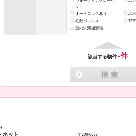
ウォークインクローゼ
エレ
ット
オートロックあり
温水
宅配ボックス
都市
室内洗濯機置場
-
件
該当する物件
社
トネット
〒206-0033