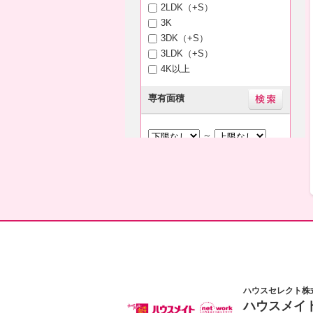
2LDK（+S）
3K
3DK（+S）
3LDK（+S）
4K以上
専有面積
～
築年月
新築
3年以内
5年以内
10年以内
15年以内
20年以内
指定なし
駅徒歩
ハウスセレクト株
3分以内
5分以内
ハウスメイ