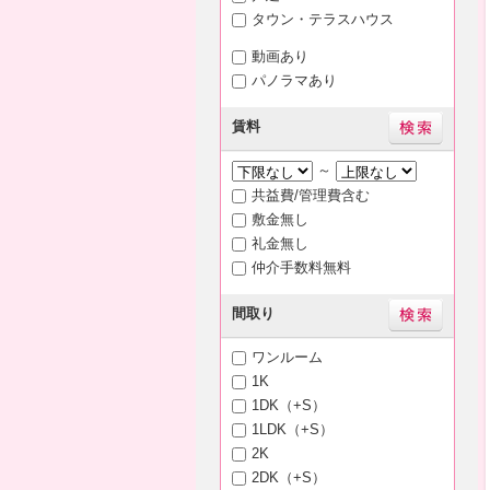
タウン・テラスハウス
動画あり
パノラマあり
賃料
～
共益費/管理費含む
敷金無し
礼金無し
仲介手数料無料
間取り
ワンルーム
1K
1DK（+S）
1LDK（+S）
2K
2DK（+S）