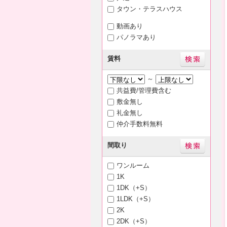
タウン・テラスハウス
動画あり
パノラマあり
賃料
～
共益費/管理費含む
敷金無し
礼金無し
仲介手数料無料
間取り
ワンルーム
1K
1DK（+S）
1LDK（+S）
2K
2DK（+S）