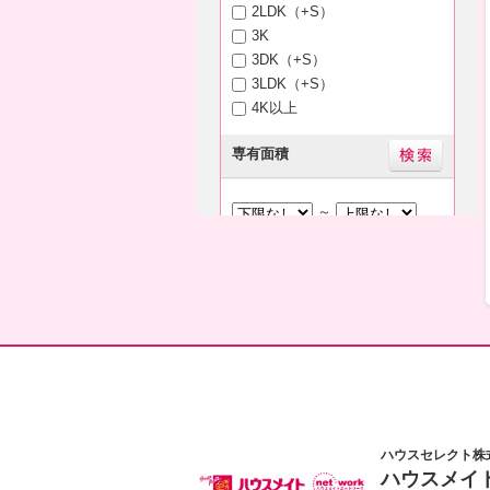
2LDK（+S）
3K
3DK（+S）
3LDK（+S）
4K以上
専有面積
～
築年月
新築
3年以内
5年以内
10年以内
15年以内
20年以内
指定なし
駅徒歩
ハウスセレクト株
3分以内
5分以内
ハウスメイ