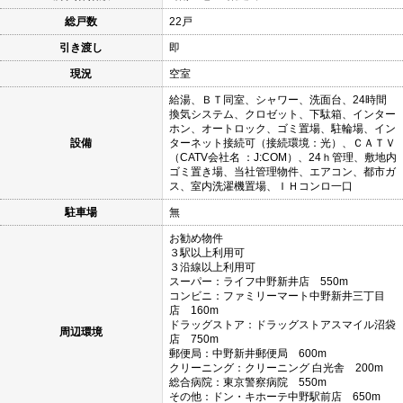
総戸数
22戸
引き渡し
即
現況
空室
給湯、ＢＴ同室、シャワー、洗面台、24時間
換気システム、クロゼット、下駄箱、インター
ホン、オートロック、ゴミ置場、駐輪場、イン
設備
ターネット接続可（接続環境：光）、ＣＡＴＶ
（CATV会社名 ：J:COM）、24ｈ管理、敷地内
ゴミ置き場、当社管理物件、エアコン、都市ガ
ス、室内洗濯機置場、ＩＨコンロ一口
駐車場
無
お勧め物件
３駅以上利用可
３沿線以上利用可
スーパー：ライフ中野新井店 550m
コンビニ：ファミリーマート中野新井三丁目
店 160m
ドラッグストア：ドラッグストアスマイル沼袋
周辺環境
店 750m
郵便局：中野新井郵便局 600m
クリーニング：クリーニング 白光舎 200m
総合病院：東京警察病院 550m
その他：ドン・キホーテ中野駅前店 650m