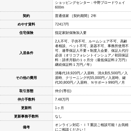
ショッピングセンター：中野ブロードウェイ
600m
契約
普通借家 ［契約期間］2年
めやす賃料
72417円
住宅保険
指定家財保険加入要
2人不可、子供不可、ルームシェア不可、高齢
者相談、ペット不可、楽器不可、事務所使用不
可、連帯保証人不要＋制度入会要、保証人代行
入居条件
必須（オリコフォレントインシュア／初回保証
料：請求月額の１ヶ月分（最低保証料２万円）
継続保証料１万円／年）
消毒代18,920円／入居時、消火剤5,500円／入
その他の費用
居時、クリーニング代55,000円／入居時、鍵
代30,800円／入居時、Ｎサポート990円／月
取引形態
仲介(専任)
仲介手数料
7.48万円
更新料
1ヶ月
更新事務手数料
なし
オンライン対応・ＩＴ重説ご相談可能！お気軽
備考
にご相談ください！