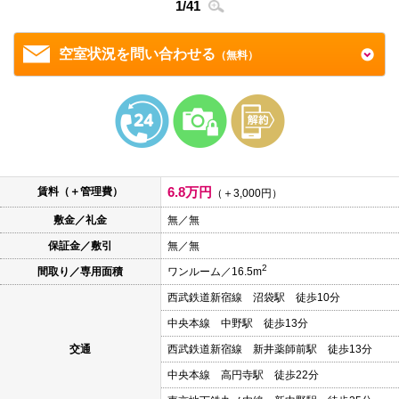
1
/
41
2
/
4
本
文
に
移
空室状況を問い合わせる
（無料）
動
し
ま
す
フ
ッ
タ
情
報
6.8万円
賃料（＋管理費）
に
（＋3,000円）
移
敷金／礼金
無／無
動
し
保証金／敷引
無／無
ま
す
2
間取り／専用面積
ワンルーム／16.5m
西武鉄道新宿線 沼袋駅 徒歩10分
中央本線 中野駅 徒歩13分
交通
西武鉄道新宿線 新井薬師前駅 徒歩13分
中央本線 高円寺駅 徒歩22分