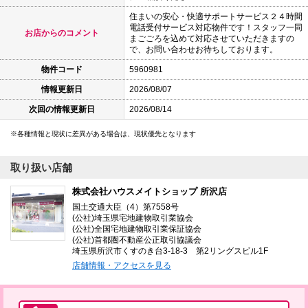
住まいの安心・快適サポートサービス２４時間
電話受付サービス対応物件です！スタッフ一同
お店からのコメント
まごごろを込めて対応させていただきますの
で、お問い合わせお待ちしております。
物件コード
5960981
情報更新日
2026/08/07
次回の情報更新日
2026/08/14
各種情報と現状に差異がある場合は、現状優先となります
取り扱い店舗
株式会社ハウスメイトショップ 所沢店
国土交通大臣（4）第7558号
(公社)埼玉県宅地建物取引業協会
(公社)全国宅地建物取引業保証協会
(公社)首都圏不動産公正取引協議会
埼玉県所沢市くすのき台3-18-3 第2リングスビル1F
店舗情報・アクセスを見る