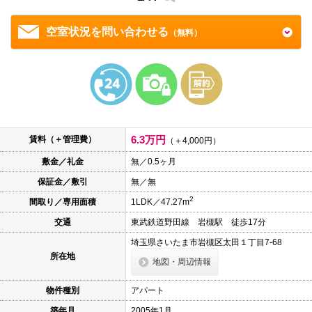
本
文
に
空室状況を問い合わせる
（無料）
移
動
し
ま
す
フ
ッ
タ
情
6.3万円
報
賃料（＋管理費）
（＋4,000円）
に
移
敷金／礼金
無／0.5ヶ月
動
保証金／敷引
無／無
し
ま
2
間取り／専用面積
1LDK／47.27m
す
交通
東武鉄道野田線 岩槻駅 徒歩17分
埼玉県さいたま市岩槻区太田１丁目7-68
所在地
地図・周辺情報
物件種別
アパート
築年月
2005年1月