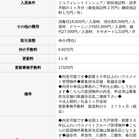
入居条件
リコフォレントインシュア／初回保証料：請求
月額の１ヶ月分（最低保証料２万円）継続保証
料１万円／年）
消毒代18,920円／入居時、消火剤5,500円／入
その他の費用
居時、クリーニング代61,600円／入居時、鍵
代27,500円／入居時、Ｎサポート1,210円／月
取引形態
仲介(専任)
仲介手数料
6.93万円
更新料
1ヶ月
更新事務手数料
17325円
◆内見可能です◆創業５０年以上のハウスメイ
ト管理物件◆募集担当店舗：新越谷店◆
◆内見や来店は事前のご予約をお願いしており
ます◆こちらの賃貸物件の内見、申込等は募集
備考
担当店舗の新越谷店迄ご連絡下さい◆
※法人契約／礼金１ヶ月追加
更新事務手数料 新賃料の０．２７５ヶ月（税
込）
◆内見可能です◆全国２５万戸管理・創業５０
年以上のハウスメイトグループ管理物件◆こち
らの賃貸物件募集担当店舗は新越谷店となりま
す◆越谷市、草加市、八潮市、三郷市、春日部