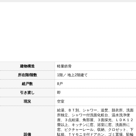
建物構造
軽量鉄骨
所在階/階数
1階／ 地上2階建て
総戸数
8戸
引き渡し
即
現況
空室
給湯、ＢＴ別、シャワー、追焚、脱衣所、洗面
所独立、シャワー付洗面化粧台、温水洗浄便
座、３点給湯、角部屋、３面採光、ＬＤＫ１２
畳以上、キッチンに窓、浴室に窓、洗面所に
窓、ピクチャーレール、収納、クロゼット、下
設備
駄箱、ＴＶモニタ付ドアホン、ゴミ置場、駐輪