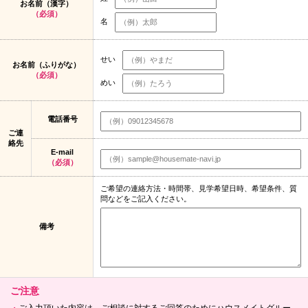
お名前（漢字）
（必須）
名
せい
お名前（ふりがな）
（必須）
めい
電話番号
ご連
絡先
E-mail
（必須）
ご希望の連絡方法・時間帯、見学希望日時、希望条件、質
問などをご記入ください。
備考
ご注意