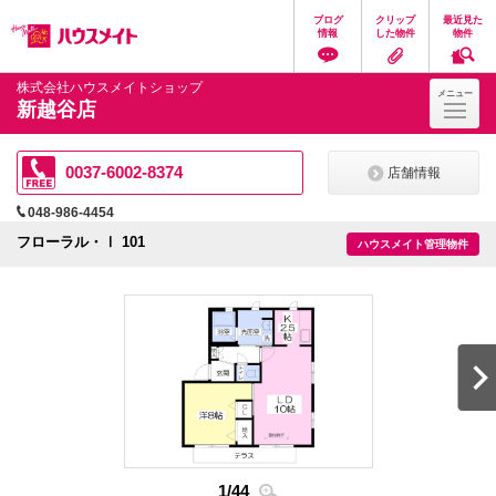
ペ
ペ
こ
こ
こ
ブログ
クリップ
最近見た
ー
ー
こ
こ
こ
情報
した物件
物件
ジ
ジ
か
か
か
の
内
ら
ら
ら
先
を
ヘ
本
フ
株式会社ハウスメイトショップ
メニュー
頭
移
ッ
文
ッ
新越谷店
に
動
ダ
に
タ
な
す
情
な
情
り
る
報
り
報
ま
た
に
ま
に
0037-6002-8374
店舗情報
す。
め
な
す。
な
の
り
り
048-986-4454
リ
ま
ま
ン
す。
す。
フローラル・Ⅰ 101
ハウスメイト管理物件
ク
で
す。
ヘ
ッ
ダ
情
報
に
移
動
し
ま
2
/
4
す
1
/
44