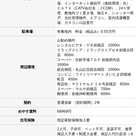
場、インターネット接続可（接続環境：光）、
ＣＡＴＶ（CATV会社名 ：J:COM）、24ｈ管
理、敷地内ゴミ置き場、独立Ｋ、シャッター雨
戸、当社管理物件、エアコン、室内洗濯機置
場、ガスコンロ設置可
駐車場
有敷地内 料金（税込み）0.55万円
お勧め物件
レンタルビデオ：ゲオ岩槻店 1000m
ドラッグストア：ドラッグストアセキ岩槻太田
店 800m
スーパー：生鮮市場ＴＯＰ 岩槻府内店
1600m
周辺環境
総合病院：丸山記念総合病院 1000m
コンビニ：ファミリーマート さいたま岩槻城
町店 450m
商店街：マクドナルド １６号岩槻店 850m
スーパー：マルヤ岩槻店 700m
郵便局：岩槻仲町郵便局 600m
契約
普通借家 ［契約期間］2年
めやす賃料
68969円
住宅保険
指定家財保険加入要
2人可、子供可、ペット不可、楽器不可、連帯
保証人不要＋制度入会要、保証人代行必須（オ