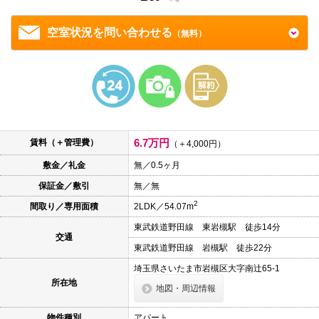
本
文
に
空室状況を問い合わせる
（無料）
移
動
し
ま
す
フ
ッ
タ
情
6.7万円
報
賃料（＋管理費）
（＋4,000円）
に
移
敷金／礼金
無／0.5ヶ月
動
保証金／敷引
無／無
し
ま
2
間取り／専用面積
2LDK／54.07m
す
東武鉄道野田線 東岩槻駅 徒歩14分
交通
東武鉄道野田線 岩槻駅 徒歩22分
埼玉県さいたま市岩槻区大字南辻65-1
所在地
地図・周辺情報
物件種別
アパート