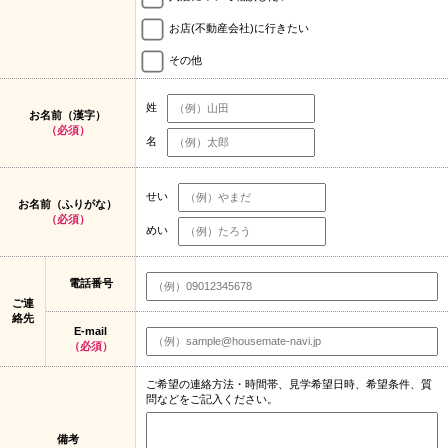
お店(不動産会社)に行きたい
その他
姓
お名前（漢字）
（必須）
名
せい
お名前（ふりがな）
（必須）
めい
電話番号
ご連
絡先
E-mail
（必須）
ご希望の連絡方法・時間帯、見学希望日時、希望条件、質
問などをご記入ください。
備考