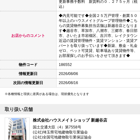
更新事務手数料 新賃料の０．２７５ヶ月（税
込）
◆内見可能です◆全国２５万戸管理・創業５０
年以上のハウスメイトグループ管理物件◆こち
らの賃貸物件募集担当店舗は新越谷店となりま
す◆越谷市、草加市、八潮市、三郷市、春日部
お店からのコメント
市、さいたま市岩槻区、吉川市、レイクタウン
近辺の賃貸管理物件・賃貸マンション・賃貸ア
パートを取り扱っています◆新築、敷金・礼金
ゼロ、ペット可賃貸、駐車場あり賃貸物件等、
お部屋探しのお手伝いをさせて頂きます◆
物件コード
186552
情報更新日
2026/08/06
次回の情報更新日
2026/08/16
各種情報と現状に差異がある場合は、現状優先となります
取り扱い店舗
株式会社ハウスメイトショップ 新越谷店
国土交通大臣（4）第7558号
(公社)埼玉県宅地建物取引業協会
(公社)全国宅地建物取引業保証協会