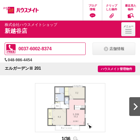
ペ
ペ
こ
こ
こ
ブログ
クリップ
最近見た
ー
ー
こ
こ
こ
情報
した物件
物件
ジ
ジ
か
か
か
の
内
ら
ら
ら
先
を
ヘ
本
フ
株式会社ハウスメイトショップ
メニュー
頭
移
ッ
文
ッ
新越谷店
に
動
ダ
に
タ
な
す
情
な
情
り
る
報
り
報
ま
た
に
ま
に
0037-6002-8374
店舗情報
す。
め
な
す。
な
の
り
り
048-986-4454
リ
ま
ま
ン
す。
す。
エルガーデンⅢ 201
ハウスメイト管理物件
ク
で
す。
ヘ
ッ
ダ
情
報
に
移
動
し
ま
2
/
3
す
1
/
36