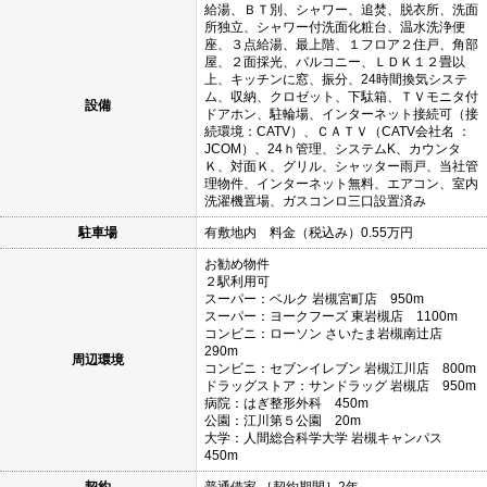
給湯、ＢＴ別、シャワー、追焚、脱衣所、洗面
所独立、シャワー付洗面化粧台、温水洗浄便
座、３点給湯、最上階、１フロア２住戸、角部
屋、２面採光、バルコニー、ＬＤＫ１２畳以
上、キッチンに窓、振分、24時間換気システ
ム、収納、クロゼット、下駄箱、ＴＶモニタ付
設備
ドアホン、駐輪場、インターネット接続可（接
続環境：CATV）、ＣＡＴＶ（CATV会社名 ：
JCOM）、24ｈ管理、システムK、カウンタ
Ｋ、対面Ｋ、グリル、シャッター雨戸、当社管
理物件、インターネット無料、エアコン、室内
洗濯機置場、ガスコンロ三口設置済み
駐車場
有敷地内 料金（税込み）0.55万円
お勧め物件
２駅利用可
スーパー：ベルク 岩槻宮町店 950m
スーパー：ヨークフーズ 東岩槻店 1100m
コンビニ：ローソン さいたま岩槻南辻店
290m
周辺環境
コンビニ：セブンイレブン 岩槻江川店 800m
ドラッグストア：サンドラッグ 岩槻店 950m
病院：はぎ整形外科 450m
公園：江川第５公園 20m
大学：人間総合科学大学 岩槻キャンパス
450m