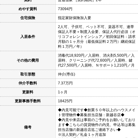
契約
普通借家 ［契約期間］2年
めやす賃料
73094円
住宅保険
指定家財保険加入要
2人可、子供可、ペット不可、楽器不可、連帯
保証人不要＋制度入会要、保証人代行必須（オ
入居条件
リコフォレントインシュア／初回保証料：請求
月額の１ヶ月分（最低保証料２万円）継続保証
料１万円／年）
消毒代18,920円／入居時、消火剤5,500円／入
その他の費用
居時、クリーニング代72,600円／入居時、鍵
代27,500円／入居時、Ｎサポート1,210円／月
取引形態
仲介(専任)
仲介手数料
7.37万円
更新料
1ヶ月
更新事務手数料
18425円
◆内見可能です◆創業５０年以上のハウスメイ
ト管理物件◆募集担当店舗：新越谷店◆
◆内見や来店は事前のご予約をお願いしており
ます◆こちらの賃貸物件の内見、申込等は募集
備考
担当店舗の新越谷店迄ご連絡下さい◆
※法人契約／礼金１ヶ月追加