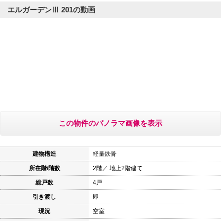
エルガーデンⅢ 201の動画
この物件のパノラマ画像を表示
建物構造
軽量鉄骨
所在階/階数
2階／ 地上2階建て
総戸数
4戸
引き渡し
即
現況
空室