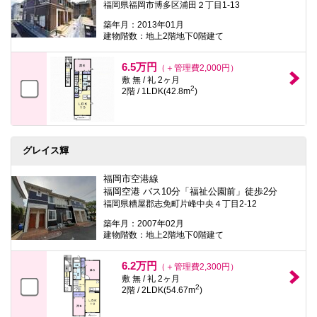
福岡県福岡市博多区浦田２丁目1-13
本
文
築年月：2013年01月
に
建物階数：地上2階地下0階建て
移
動
し
6.5万円
（＋管理費2,000円）
ま
敷 無 / 礼 2ヶ月
す
2
2階 / 1LDK(42.8m
)
フ
ッ
タ
情
報
グレイス輝
に
移
動
福岡市空港線
し
福岡空港 バス10分「福祉公園前」徒歩2分
ま
福岡県糟屋郡志免町片峰中央４丁目2-12
す
築年月：2007年02月
建物階数：地上2階地下0階建て
6.2万円
（＋管理費2,300円）
敷 無 / 礼 2ヶ月
2
2階 / 2LDK(54.67m
)