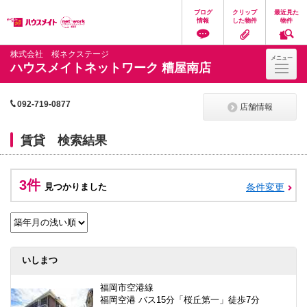
ペ
ペ
こ
こ
こ
ブログ
クリップ
最近見た
ー
ー
こ
こ
こ
情報
した物件
物件
ジ
ジ
か
か
か
の
内
ら
ら
ら
先
を
ヘ
本
フ
株式会社 桜ネクステージ
メニュー
頭
移
ッ
文
ッ
ハウスメイトネットワーク 糟屋南店
に
動
ダ
に
タ
な
す
情
な
情
り
る
報
り
報
ま
た
に
ま
に
092-719-0877
店舗情報
す。
め
な
す。
な
の
り
り
リ
ま
ま
賃貸 検索結果
ン
す。
す。
ク
で
す。
3件
見つかりました
条件変更
ヘ
ッ
ダ
情
報
に
移
いしまつ
動
し
福岡市空港線
ま
福岡空港 バス15分「桜丘第一」徒歩7分
す