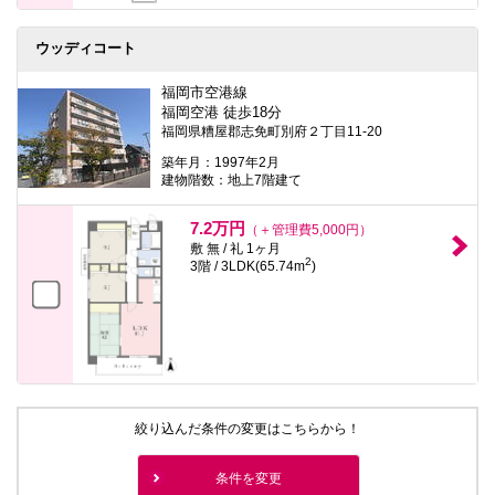
ウッディコート
福岡市空港線
福岡空港 徒歩18分
福岡県糟屋郡志免町別府２丁目11-20
築年月：1997年2月
建物階数：地上7階建て
7.2万円
（＋管理費5,000円）
敷 無 / 礼 1ヶ月
2
3階 / 3LDK(65.74m
)
絞り込んだ条件の変更はこちらから！
条件を変更