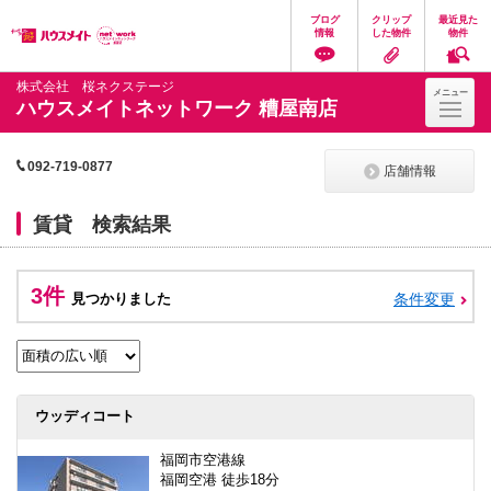
ペ
ペ
こ
こ
こ
ブログ
クリップ
最近見た
ー
ー
こ
こ
こ
情報
した物件
物件
ジ
ジ
か
か
か
の
内
ら
ら
ら
先
を
ヘ
本
フ
株式会社 桜ネクステージ
メニュー
頭
移
ッ
文
ッ
ハウスメイトネットワーク 糟屋南店
に
動
ダ
に
タ
な
す
情
な
情
り
る
報
り
報
ま
た
に
ま
に
092-719-0877
店舗情報
す。
め
な
す。
な
の
り
り
リ
ま
ま
賃貸 検索結果
ン
す。
す。
ク
で
す。
3件
見つかりました
条件変更
ヘ
ッ
ダ
情
報
に
移
ウッディコート
動
し
福岡市空港線
ま
福岡空港 徒歩18分
す