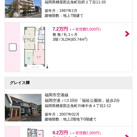
福岡県糟屋郡志免町別府２丁目11-20
本
文
築年月：1997年2月
に
建物階数：地上7階建て
移
動
し
7.2万円
（＋管理費5,000円）
ま
敷 無 / 礼 1ヶ月
す
2
3階 / 3LDK(65.74m
)
フ
ッ
タ
情
報
に
移
動
し
グレイス輝
ま
す
福岡市空港線
福岡空港 バス10分「福祉公園前」徒歩2分
福岡県糟屋郡志免町片峰中央４丁目2-12
築年月：2007年02月
建物階数：地上2階地下0階建て
6.2万円
（＋管理費2,300円）