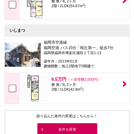
敷 無 / 礼 2ヶ月
2
2階 / 2LDK(54.67m
)
いしまつ
福岡市空港線
福岡空港 バス15分「桜丘第一」徒歩7分
福岡県福岡市博多区浦田２丁目1-13
築年月：2013年01月
建物階数：地上2階地下0階建て
6.5万円
（＋管理費2,000円）
敷 無 / 礼 2ヶ月
2
2階 / 1LDK(42.8m
)
絞り込んだ条件の変更はこちらから！
条件を変更