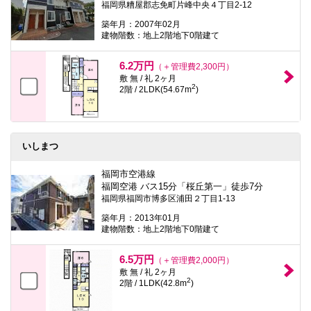
福岡県糟屋郡志免町片峰中央４丁目2-12
本
文
築年月：2007年02月
に
建物階数：地上2階地下0階建て
移
動
し
6.2万円
（＋管理費2,300円）
ま
敷 無 / 礼 2ヶ月
す
2
2階 / 2LDK(54.67m
)
フ
ッ
タ
情
報
いしまつ
に
移
動
福岡市空港線
し
福岡空港 バス15分「桜丘第一」徒歩7分
ま
福岡県福岡市博多区浦田２丁目1-13
す
築年月：2013年01月
建物階数：地上2階地下0階建て
6.5万円
（＋管理費2,000円）
敷 無 / 礼 2ヶ月
2
2階 / 1LDK(42.8m
)