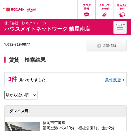
ペ
ペ
こ
こ
こ
ブログ
クリップ
最近見た
ー
ー
こ
こ
こ
情報
した物件
物件
ジ
ジ
か
か
か
の
内
ら
ら
ら
先
を
ヘ
本
フ
株式会社 桜ネクステージ
メニュー
頭
移
ッ
文
ッ
ハウスメイトネットワーク 糟屋南店
に
動
ダ
に
タ
な
す
情
な
情
り
る
報
り
報
ま
た
に
ま
に
092-719-0877
店舗情報
す。
め
な
す。
な
の
り
り
リ
ま
ま
賃貸 検索結果
ン
す。
す。
ク
で
す。
3件
見つかりました
条件変更
ヘ
ッ
ダ
情
報
に
移
グレイス輝
動
し
福岡市空港線
ま
福岡空港 バス10分「福祉公園前」徒歩2分
す