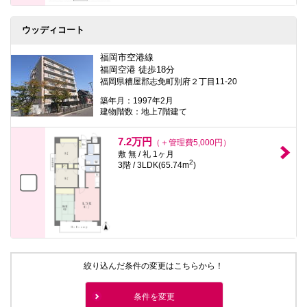
ウッディコート
福岡市空港線
福岡空港 徒歩18分
福岡県糟屋郡志免町別府２丁目11-20
築年月：1997年2月
建物階数：地上7階建て
7.2万円
（＋管理費5,000円）
敷 無 / 礼 1ヶ月
2
3階 / 3LDK(65.74m
)
絞り込んだ条件の変更はこちらから！
条件を変更