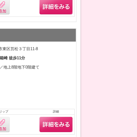
東区筥松３丁目11-8
箱崎 徒歩11分
2月／地上8階地下0階建て
リップ
詳細