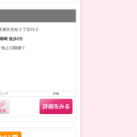
東区筥松２丁目21-2
箱崎 徒歩2分
月／地上13階建て
リップ
詳細