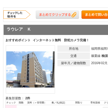
ラウレア Ｋ
おすすめポイント
インターネット無料 防犯カメラ完備！
所在地
福岡県福岡市
交通
篠栗線
柚須
築年月／建物階数
2016年0
募集部屋数：
2件
チェック
階数
賃料（＋管理費）
敷／礼[保証]
間取り
専有面積
ク