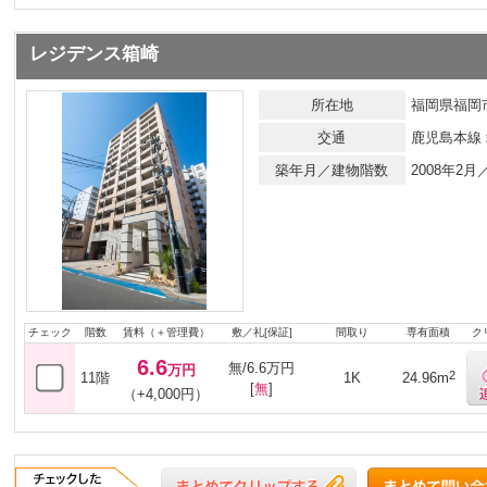
レジデンス箱崎
所在地
福岡県福岡市
交通
鹿児島本線
築年月／建物階数
2008年2
チェック
階数
賃料（＋管理費）
敷／礼[保証]
間取り
専有面積
ク
6.6
無/6.6万円
万円
2
11階
1K
24.96m
[
無
]
（+4,000円）