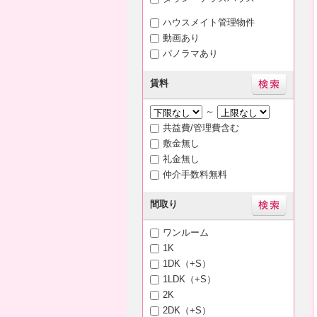
ハウスメイト管理物件
動画あり
パノラマあり
賃料
～
共益費/管理費含む
敷金無し
礼金無し
仲介手数料無料
間取り
ワンルーム
1K
1DK（+S）
1LDK（+S）
2K
2DK（+S）