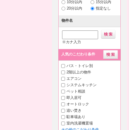
10分以内
15分以内
20分以内
指定なし
物件名
※カナ入力
人気のこだわり条件
バス・トイレ別
2階以上の物件
エアコン
システムキッチン
ペット相談
即入居可
オートロック
追い焚き
駐車場あり
室内洗濯機置場
その他のこだわり条件