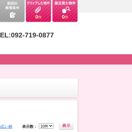
0
0
件
件
EL:092-719-0877
の広い順
表示数：