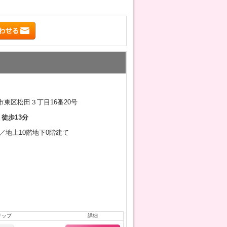
東区松田３丁目16番20号
 徒歩13分
2月／地上10階地下0階建て
リップ
詳細