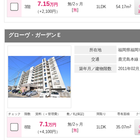
7.15
無/2ヶ月
万円
2
3階
1LDK
54.17m
[
無
]
（+2,100円）
グローヴ・ガーデンＥ
所在地
福岡県福岡市
交通
鹿児島本線
築年月／建物階数
2011年0
チェック
階数
賃料（＋管理費）
敷／礼[保証]
間取り
専有面積
ク
7.1
無/2ヶ月
万円
2
8階
1LDK
35.07m
[
無
]
（+4,100円）