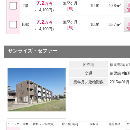
7.2
無/2ヶ月
万円
2
2階
1LDK
40.8m
[
無
]
（+4,100円）
7.2
無/2ヶ月
万円
2
10階
1LDK
35.7m
[
無
]
（+4,100円）
サンライズ・ゼファー
所在地
福岡県福岡
交通
篠栗線
柚須
築年月／建物階数
2015年0
チェック
階数
賃料（＋管理費）
敷／礼[保証]
間取り
専有面積
ク