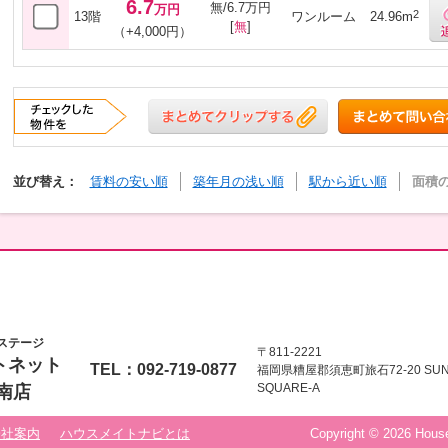
6.7
無/6.7万円
万円
2
13階
ワンルーム
24.96m
[
無
]
（+4,000円）
並び替え：
賃料の安い順
築年月の浅い順
駅から近い順
面積
ステージ
〒811-2221
トネット
TEL：092-719-0877
福岡県糟屋郡須恵町旅石72-20 SU
SQUARE-A
南店
会社案内
ハウスメイトナビとは
Copyright © 2026 House