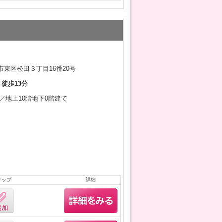
東区松田３丁目16番20号
 徒歩13分
2月／地上10階地下0階建て
リップ
詳細