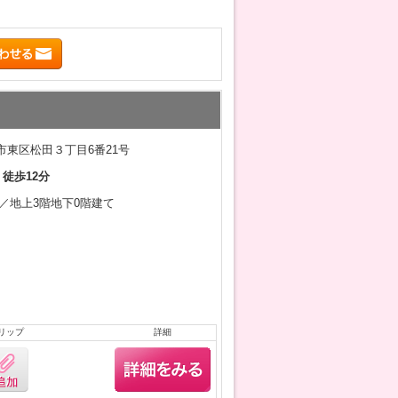
市東区松田３丁目6番21号
 徒歩12分
1月／地上3階地下0階建て
リップ
詳細