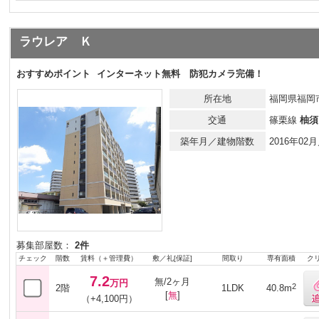
ラウレア Ｋ
おすすめポイント
インターネット無料 防犯カメラ完備！
所在地
福岡県福岡市
交通
篠栗線
柚須
築年月／建物階数
2016年0
募集部屋数：
2件
チェック
階数
賃料（＋管理費）
敷／礼[保証]
間取り
専有面積
ク
7.2
無/2ヶ月
万円
2
2階
1LDK
40.8m
[
無
]
（+4,100円）