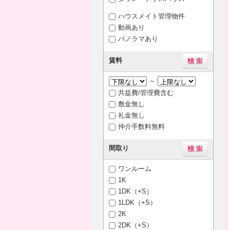
ハウスメイト管理物件
動画あり
パノラマあり
賃料
～
共益費/管理費含む
敷金無し
礼金無し
仲介手数料無料
間取り
ワンルーム
1K
1DK（+S）
1LDK（+S）
2K
2DK（+S）