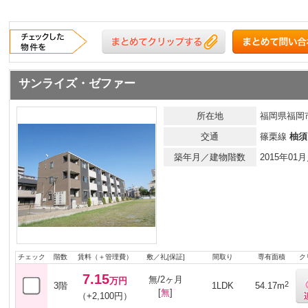
サンライズ・ゼファー
所在地
福岡県福岡
交通
篠栗線
柚須
築年月／建物階数
2015年0
チェック
階数
賃料（＋管理費）
敷／礼[保証]
間取り
専有面積
ク
7.15
無/2ヶ月
万円
2
3階
1LDK
54.17m
[
無
]
（+2,100円）