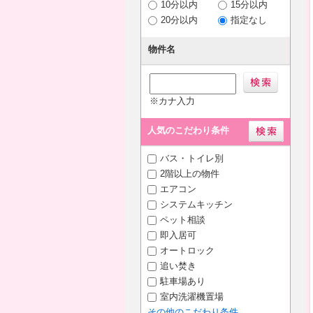
10分以内
15分以内
20分以内
指定なし
物件名
※カナ入力
人気のこだわり条件
バス・トイレ別
2階以上の物件
エアコン
システムキッチン
ペット相談
即入居可
オートロック
追い焚き
駐車場あり
室内洗濯機置場
その他のこだわり条件