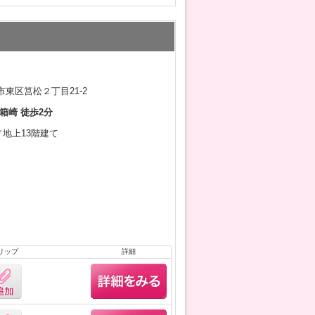
東区筥松２丁目21-2
箱崎 徒歩2分
月／地上13階建て
リップ
詳細