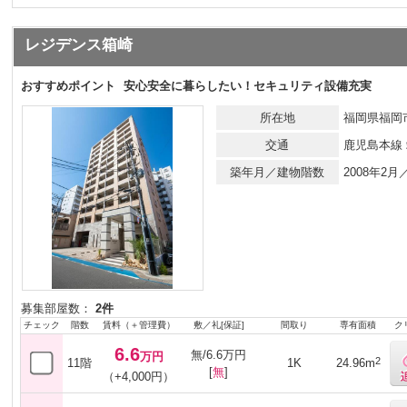
レジデンス箱崎
おすすめポイント
安心安全に暮らしたい！セキュリティ設備充実
所在地
福岡県福岡市
交通
鹿児島本線
築年月／建物階数
2008年2
募集部屋数：
2件
チェック
階数
賃料（＋管理費）
敷／礼[保証]
間取り
専有面積
ク
6.6
無/6.6万円
万円
2
11階
1K
24.96m
[
無
]
（+4,000円）