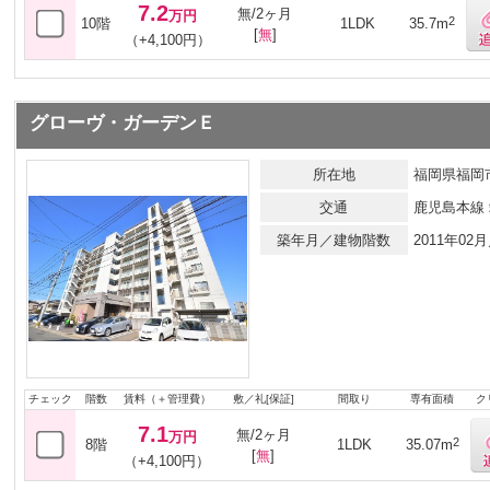
7.2
無/2ヶ月
万円
2
10階
1LDK
35.7m
[
無
]
（+4,100円）
グローヴ・ガーデンＥ
所在地
福岡県福岡市
交通
鹿児島本線
築年月／建物階数
2011年0
チェック
階数
賃料（＋管理費）
敷／礼[保証]
間取り
専有面積
ク
7.1
無/2ヶ月
万円
2
8階
1LDK
35.07m
[
無
]
（+4,100円）