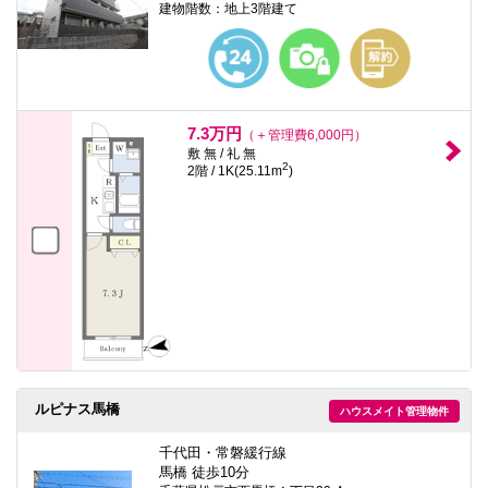
建物階数：地上3階建て
7.3万円
（＋管理費6,000円）
敷 無 / 礼 無
2
2階 / 1K(25.11m
)
ルピナス馬橋
ハウスメイト管理物件
千代田・常磐緩行線
馬橋 徒歩10分