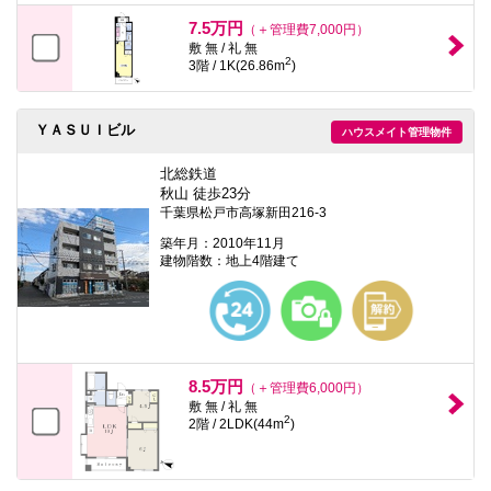
7.5万円
（＋管理費7,000円）
敷 無 / 礼 無
2
3階 / 1K(26.86m
)
ＹＡＳＵＩビル
ハウスメイト管理物件
北総鉄道
秋山 徒歩23分
千葉県松戸市高塚新田216-3
築年月：2010年11月
建物階数：地上4階建て
8.5万円
（＋管理費6,000円）
敷 無 / 礼 無
2
2階 / 2LDK(44m
)