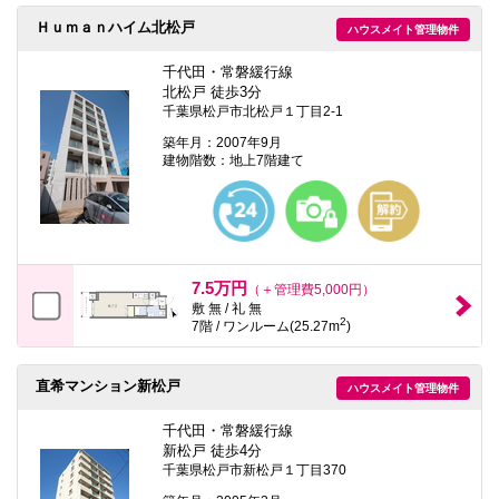
Ｈｕｍａｎハイム北松戸
ハウスメイト管理物件
千代田・常磐緩行線
北松戸 徒歩3分
千葉県松戸市北松戸１丁目2-1
築年月：2007年9月
建物階数：地上7階建て
7.5万円
（＋管理費5,000円）
敷 無 / 礼 無
2
7階 / ワンルーム(25.27m
)
直希マンション新松戸
ハウスメイト管理物件
千代田・常磐緩行線
新松戸 徒歩4分
千葉県松戸市新松戸１丁目370