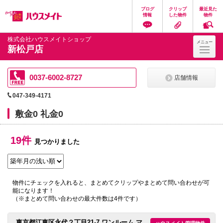
ペ
ペ
こ
こ
こ
ブログ
クリップ
最近見た
ー
ー
こ
こ
こ
情報
した物件
物件
ジ
ジ
か
か
か
の
内
ら
ら
ら
先
を
ヘ
本
フ
株式会社ハウスメイトショップ
メニュー
頭
移
ッ
文
ッ
新松戸店
に
動
ダ
に
タ
な
す
情
な
情
り
る
報
り
報
ま
た
に
ま
に
0037-6002-8727
店舗情報
す。
め
な
す。
な
の
り
り
047-349-4171
リ
ま
ま
ン
す。
す。
敷金0 礼金0
ク
で
す。
19件
ヘ
見つかりました
ッ
ダ
情
報
に
物件にチェックを入れると、まとめてクリップやまとめて問い合わせが可
移
能になります！
動
（※まとめて問い合わせの最大件数は4件です）
し
ま
す
東京都江東区永代２丁目21-7 ワンルーム マ