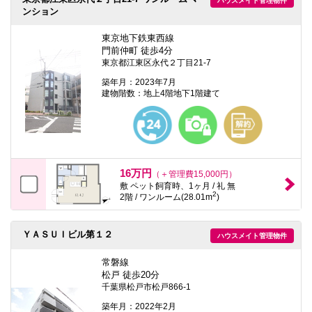
ハウスメイト管理物件
本
ンション
文
に
東京地下鉄東西線
移
動
門前仲町 徒歩4分
し
東京都江東区永代２丁目21-7
ま
築年月：2023年7月
す
建物階数：地上4階地下1階建て
フ
ッ
タ
情
報
に
移
16万円
動
（＋管理費15,000円）
し
敷 ペット飼育時、1ヶ月 / 礼 無
ま
2
2階 / ワンルーム(28.01m
)
す
ＹＡＳＵＩビル第１２
ハウスメイト管理物件
常磐線
松戸 徒歩20分
千葉県松戸市松戸866-1
築年月：2022年2月