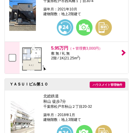
千葉県松戸市西馬橋１丁目30-4
築年月：2021年10月
建物階数：地上2階建て
5.95万円
（＋管理費3,000円）
敷 無 / 礼 無
2
2階 / 1K(21.25m
)
ＹＡＳＵＩビル第１０
ハウスメイト管理物件
北総鉄道
秋山 徒歩7分
千葉県松戸市秋山２丁目20-32
築年月：2018年1月
建物階数：地上3階建て