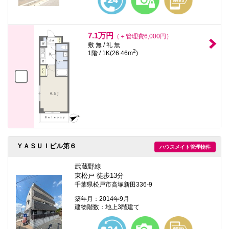
7.1万円
（＋管理費6,000円）
敷 無 / 礼 無
2
1階 / 1K(26.46m
)
ＹＡＳＵＩビル第６
ハウスメイト管理物件
武蔵野線
東松戸 徒歩13分
千葉県松戸市高塚新田336-9
築年月：2014年9月
建物階数：地上3階建て