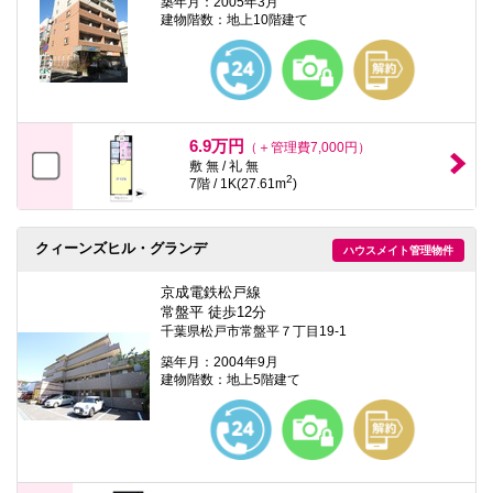
築年月：2005年3月
建物階数：地上10階建て
6.9万円
（＋管理費7,000円）
敷 無 / 礼 無
2
7階 / 1K(27.61m
)
クィーンズヒル・グランデ
ハウスメイト管理物件
京成電鉄松戸線
常盤平 徒歩12分
千葉県松戸市常盤平７丁目19-1
築年月：2004年9月
建物階数：地上5階建て