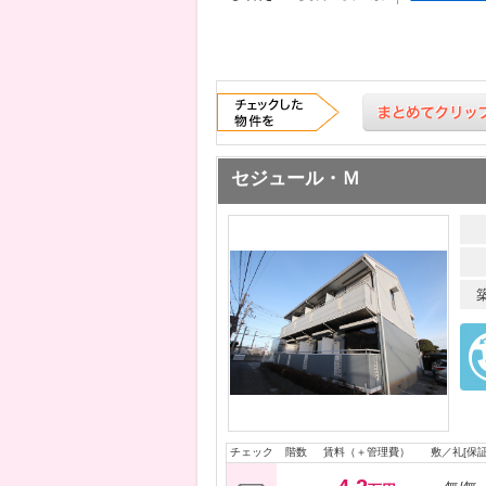
セジュール・Ｍ
チェック
階数
賃料（＋管理費）
敷／礼[保証