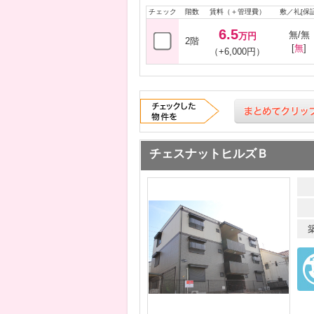
チェック
階数
賃料（＋管理費）
敷／礼[保証
6.5
無/無
万円
2階
[
無
]
（+6,000円）
チェスナットヒルズＢ