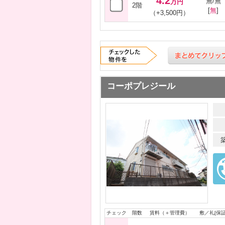
4.2
無/無
万円
2階
[
無
]
（+3,500円）
コーポプレジール
チェック
階数
賃料（＋管理費）
敷／礼[保証