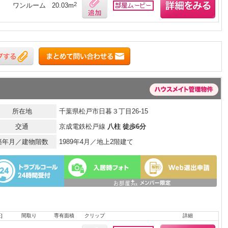
2
ワンルーム
20.03m
所在地
千葉県松戸市日暮３丁目26-15
交通
京成電鉄松戸線
八柱 徒歩6分
築年月／建物階数
1989年4月／地上2階建て
]
間取り
専有面積
クリップ
詳細