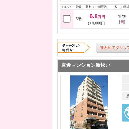
チェック
階数
賃料（＋管理費）
敷／礼[保証
6.8
無/無
万円
3階
[
無
]
（+4,000円）
直希マンション新松戸