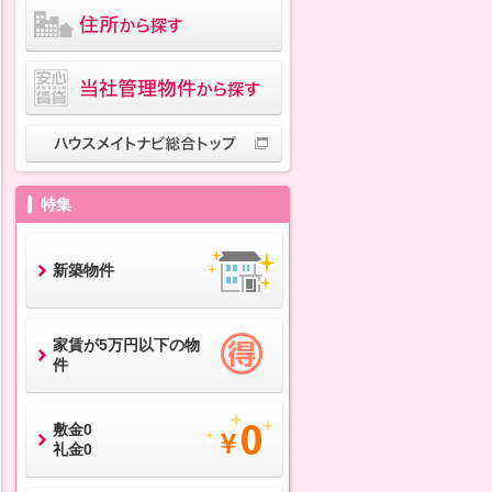
特集
新築物件
家賃が5万円以下の物
件
敷金0
礼金0