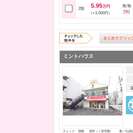
5.95
無/無
万円
2階
[
無
]
（+3,000円）
ミントハウス
チェック
階数
賃料（＋管理費）
敷／礼[保