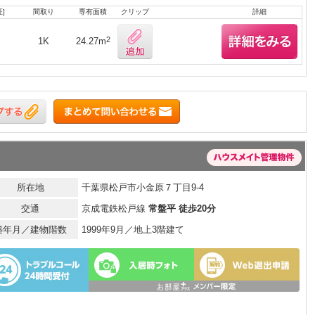
]
間取り
専有面積
クリップ
詳細
2
1K
24.27m
所在地
千葉県松戸市小金原７丁目9-4
交通
京成電鉄松戸線
常盤平 徒歩20分
築年月／建物階数
1999年9月／地上3階建て