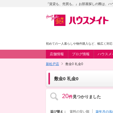
『賃貸も、売買も。』お部屋探しの際は、ハ
初めての一人暮らしや物件購入など、幅広く対応
店舗情報
ブログ情報
ハウスメ
新松戸店
敷金0 礼金0
敷金0 礼金0
20
件
見つかりました
並び替え：
賃料の安い順
築年月の浅