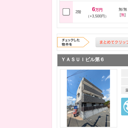
6
無/無
万円
2階
[
無
]
（+3,500円）
ＹＡＳＵＩビル第６