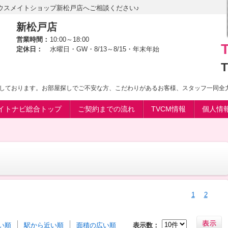
ウスメイトショップ新松戸店へご相談ください♪
新松戸店
営業時間：
10:00～18:00
定休日：
水曜日・GW・8/13～8/15・年末年始
T
しております。お部屋探しでご不安な方、こだわりがあるお客様、スタッフ一同全力
イトナビ総合トップ
ご契約までの流れ
TVCM情報
個人情
1
2
い順
駅から近い順
面積の広い順
表示数：