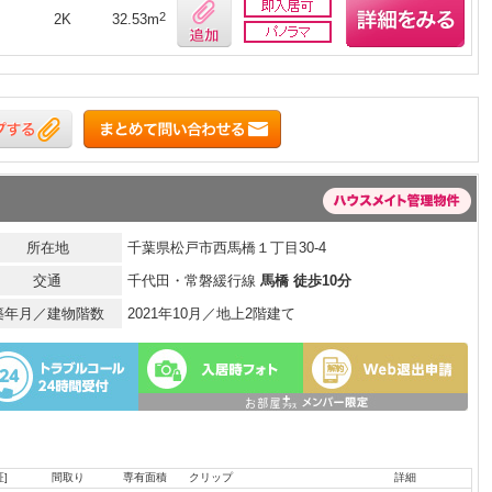
2
2K
32.53m
所在地
千葉県松戸市西馬橋１丁目30-4
交通
千代田・常磐緩行線
馬橋 徒歩10分
築年月／建物階数
2021年10月／地上2階建て
]
間取り
専有面積
クリップ
詳細