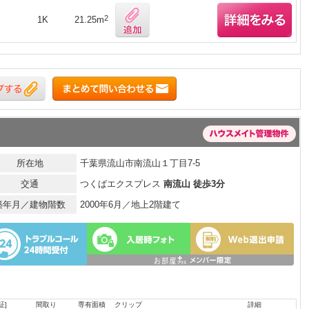
2
1K
21.25m
所在地
千葉県流山市南流山１丁目7-5
交通
つくばエクスプレス
南流山 徒歩3分
築年月／建物階数
2000年6月／地上2階建て
証]
間取り
専有面積
クリップ
詳細