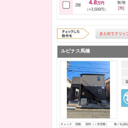
4.8
無/無
万円
2階
[
無
]
（+3,500円）
ルピナス馬橋
チェック
階数
賃料（＋管理費）
敷／礼[保証