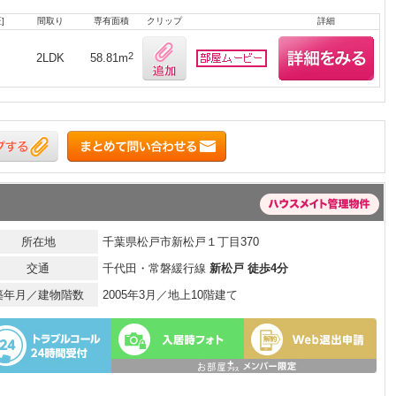
]
間取り
専有面積
クリップ
詳細
2
2LDK
58.81m
所在地
千葉県松戸市新松戸１丁目370
交通
千代田・常磐緩行線
新松戸 徒歩4分
築年月／建物階数
2005年3月／地上10階建て