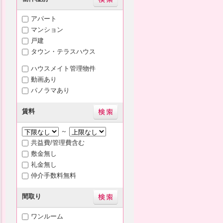
アパート
マンション
戸建
タウン・テラスハウス
ハウスメイト管理物件
動画あり
パノラマあり
賃料
～
共益費/管理費含む
敷金無し
礼金無し
仲介手数料無料
間取り
ワンルーム