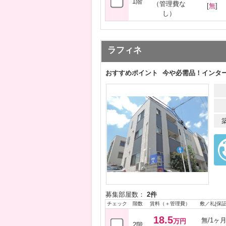
1階
（管理費な
[
無
]
し）
ラフィネ
おすすめポイント
今や必需品！インタ
募集部屋数：
2件
チェック
階数
賃料（＋管理費）
敷／礼[保証
18.5
無/1ヶ
万円
2階