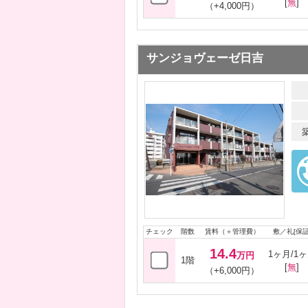
[
無
]
（+4,000円）
サンジョヴェーゼ日吉
チェック
階数
賃料（＋管理費）
敷／礼[保証
14.4
1ヶ月/1
万円
1階
[
無
]
（+6,000円）