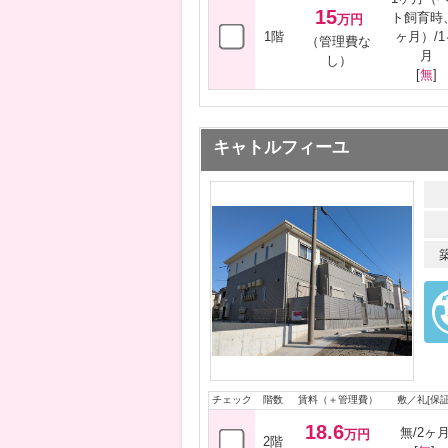
15
ト飼育時
万円
1階
ヶ月）/1
（管理費な
月
し）
[
無
]
キャトルフィーユ
チェック
階数
賃料（＋管理費）
敷／礼[保証
18.6
無/2ヶ
万円
2階