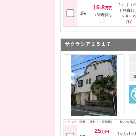
1ヶ月（
15.8
万円
ト飼育時
1階
（管理費な
ヶ月）/
し）
[
無
]
サクラシア１５１７
チェック
階数
賃料（＋管理費）
敷／礼[保証
25
万円
1ヶ月/1ヶ