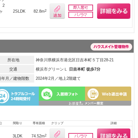
、2
2
ヶ
2SLDK
82.8m
所在地
神奈川県横浜市港北区日吉本町５丁目28-21
交通
横浜市グリーンＬ
日吉本町 徒歩7分
築年月／建物階数
2024年2月／地上2階建て
]
間取り
専有面積
クリップ
詳細
月
2
3LDK
74.52m