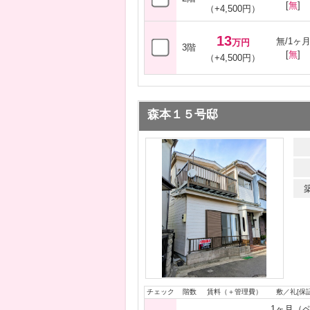
[
無
]
（+4,500円）
13
無/1ヶ
万円
3階
[
無
]
（+4,500円）
森本１５号邸
チェック
階数
賃料（＋管理費）
敷／礼[保証
1ヶ月（