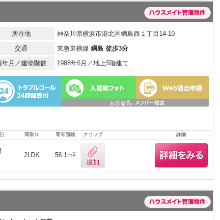
所在地
神奈川県横浜市港北区綱島西１丁目14-10
交通
東急東横線
綱島 徒歩3分
築年月／建物階数
1988年6月／地上5階建て
]
間取り
専有面積
クリップ
詳細
月
2
2LDK
56.1m