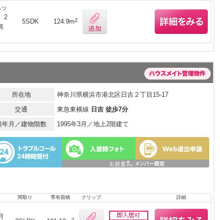
ペッ
、2
2
5SDK
124.9m
無
所在地
神奈川県横浜市港北区日吉２丁目15-17
交通
東急東横線
日吉 徒歩7分
築年月／建物階数
1995年3月／地上2階建て
]
間取り
専有面積
クリップ
詳細
月