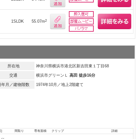
月
2
1SLDK
55.07m
所在地
神奈川県横浜市港北区新吉田東１丁目68
交通
横浜市グリーンＬ
高田 徒歩16分
築年月／建物階数
1974年10月／地上2階建て
]
間取り
専有面積
クリップ
詳細
ペッ