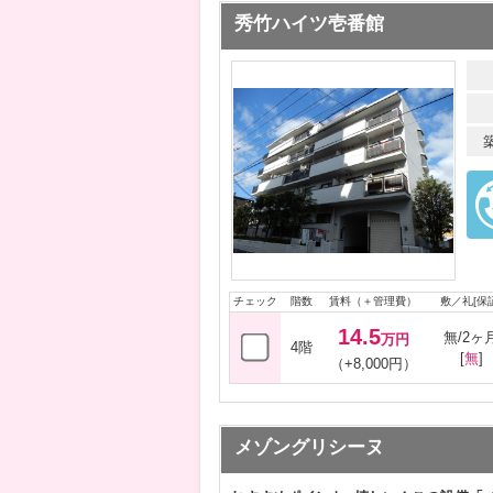
秀竹ハイツ壱番館
チェック
階数
賃料（＋管理費）
敷／礼[保証
14.5
無/2ヶ
万円
4階
[
無
]
（+8,000円）
メゾングリシーヌ