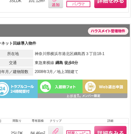
2
3SLDK
101.12m
ーネット回線導入物件
所在地
神奈川県横浜市港北区綱島西３丁目18-1
交通
東急東横線
綱島 徒歩8分
築年月／建物階数
2008年3月／地上3階建て
]
間取り
専有面積
クリップ
詳細
月
2
2SLDK
84.46m