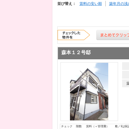
並び替え：
賃料の安い順
築年月の浅
森本１２号邸
チェック
階数
賃料（＋管理費）
敷／礼[保証