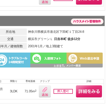
所在地
神奈川県横浜市港北区下田町１丁目24-8
交通
横浜市グリーンＬ
日吉本町 徒歩12分
築年月／建物階数
2001年1月／地上3階建て
]
間取り
専有面積
クリップ
詳細
ヶ月
2
3LDK
71.05m