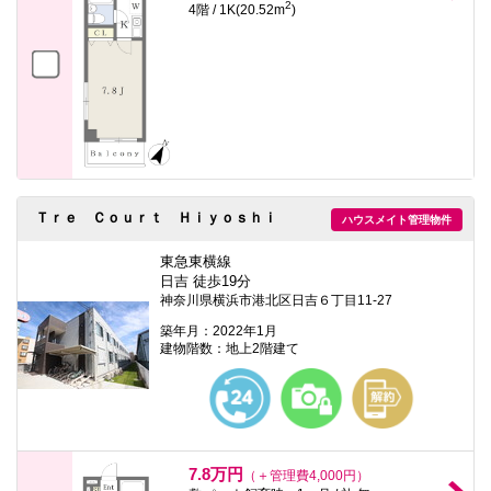
2
4階 / 1K(20.52m
)
Ｔｒｅ Ｃｏｕｒｔ Ｈｉｙｏｓｈｉ
ハウスメイト管理物件
東急東横線
日吉 徒歩19分
神奈川県横浜市港北区日吉６丁目11-27
築年月：2022年1月
建物階数：地上2階建て
7.8万円
（＋管理費4,000円）