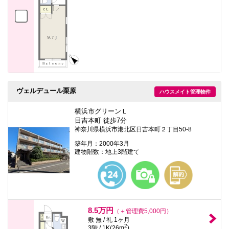
ヴェルデュール栗原
ハウスメイト管理物件
横浜市グリーンＬ
日吉本町 徒歩7分
神奈川県横浜市港北区日吉本町２丁目50-8
築年月：2000年3月
建物階数：地上3階建て
8.5万円
（＋管理費5,000円）
敷 無 / 礼 1ヶ月
2
3階 / 1K(26m
)