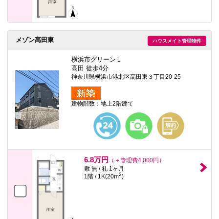
メゾン高田東
ハウスメイト管理物件
横浜市グリーンＬ
高田 徒歩4分
神奈川県横浜市港北区高田東３丁目20-25
建物階数：地上2階建て
6.8万円
（＋管理費4,000円）
敷 無 / 礼 1ヶ月
2
1階 / 1K(20m
)