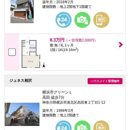
築年月：2018年2月
建物階数：地上2階地下1階建て
8.3万円
（＋管理費2,000円）
敷 無 / 礼 1ヶ月
2
1階 / 1K(19.16m
)
ジュネス相沢
ハウスメイト管理物件
横浜市グリーンＬ
高田 徒歩7分
神奈川県横浜市港北区高田東２丁目1-12
築年月：1988年3月
建物階数：地上2階建て