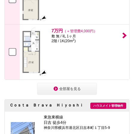
7万円
（＋管理費4,000円）
敷 無 / 礼 1ヶ月
2
2階 / 1K(20m
)
全部屋を見る
Ｃｏｓｔａ Ｂｒａｖａ Ｈｉｙｏｓｈｉ
ハウスメイト管理物件
東急東横線
日吉 徒歩4分
神奈川県横浜市港北区日吉本町１丁目5-9