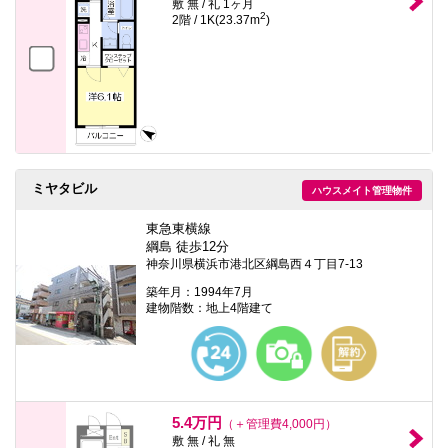
敷 無 / 礼 1ヶ月
2
2階 / 1K(23.37m
)
ミヤタビル
ハウスメイト管理物件
東急東横線
綱島 徒歩12分
神奈川県横浜市港北区綱島西４丁目7-13
築年月：1994年7月
建物階数：地上4階建て
5.4万円
（＋管理費4,000円）
敷 無 / 礼 無