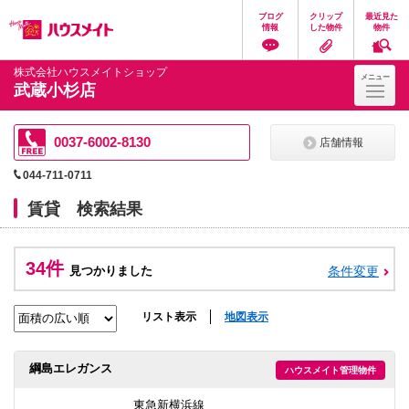
ペ
ペ
こ
こ
こ
ブログ
クリップ
最近見た
ー
ー
こ
こ
こ
情報
した物件
物件
ジ
ジ
か
か
か
の
内
ら
ら
ら
先
を
ヘ
本
フ
株式会社ハウスメイトショップ
メニュー
頭
移
ッ
文
ッ
武蔵小杉店
に
動
ダ
に
タ
な
す
情
な
情
り
る
報
り
報
ま
た
に
ま
に
0037-6002-8130
店舗情報
す。
め
な
す。
な
の
り
り
044-711-0711
リ
ま
ま
ン
す。
す。
賃貸 検索結果
ク
で
す。
ヘ
34件
ッ
見つかりました
条件変更
ダ
情
報
リスト表示
地図表示
に
移
動
綱島エレガンス
ハウスメイト管理物件
し
ま
す
東急新横浜線