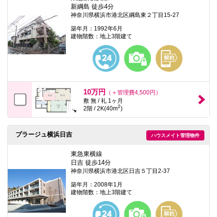
本
新綱島 徒歩4分
文
神奈川県横浜市港北区綱島東２丁目15-27
に
移
築年月：1992年6月
動
建物階数：地上3階建て
し
ま
す
フ
ッ
タ
情
10万円
（＋管理費4,500円）
報
敷 無 / 礼 1ヶ月
に
2
2階 / 2K(40m
)
移
動
し
プラージュ横浜日吉
ま
ハウスメイト管理物件
す
東急東横線
日吉 徒歩14分
神奈川県横浜市港北区日吉５丁目2-37
築年月：2008年1月
建物階数：地上3階建て