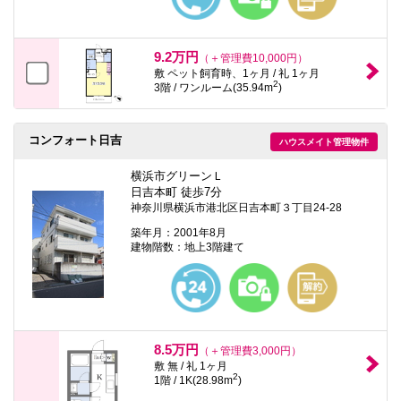
9.2万円
（＋管理費10,000円）
敷 ペット飼育時、1ヶ月 / 礼 1ヶ月
2
3階 / ワンルーム(35.94m
)
コンフォート日吉
ハウスメイト管理物件
横浜市グリーンＬ
日吉本町 徒歩7分
神奈川県横浜市港北区日吉本町３丁目24-28
築年月：2001年8月
建物階数：地上3階建て
8.5万円
（＋管理費3,000円）
敷 無 / 礼 1ヶ月
2
1階 / 1K(28.98m
)