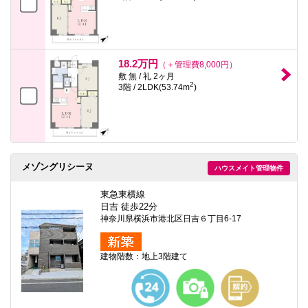
18.2万円
（＋管理費8,000円）
敷 無 / 礼 2ヶ月
2
3階 / 2LDK(53.74m
)
メゾングリシーヌ
ハウスメイト管理物件
東急東横線
日吉 徒歩22分
神奈川県横浜市港北区日吉６丁目6-17
建物階数：地上3階建て