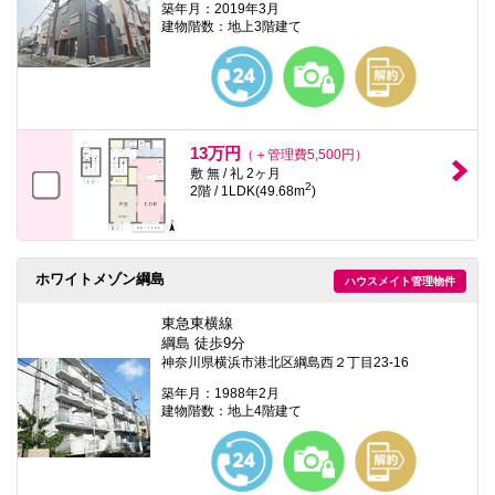
築年月：2019年3月
建物階数：地上3階建て
13万円
（＋管理費5,500円）
敷 無 / 礼 2ヶ月
2
2階 / 1LDK(49.68m
)
ホワイトメゾン綱島
ハウスメイト管理物件
東急東横線
綱島 徒歩9分
神奈川県横浜市港北区綱島西２丁目23-16
築年月：1988年2月
建物階数：地上4階建て