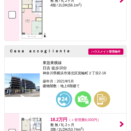
敷 無 / 礼 2ヶ月
2
4階 / 2LDK(56.1m
)
Ｃａｓａ ａｃｃｏｇｌｉｅｎｔｅ
ハウスメイト管理物件
東急東横線
日吉 徒歩10分
神奈川県横浜市港北区箕輪町２丁目2-16
築年月：2021年5月
建物階数：地上6階建て
18.2万円
（＋管理費8,000円）
敷 無 / 礼 2ヶ月
2
3階 / 2LDK(53.74m
)