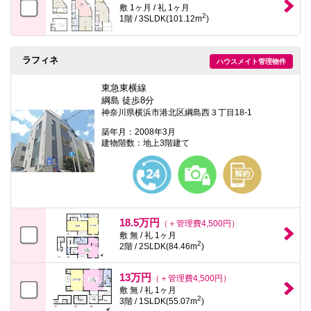
敷 1ヶ月 / 礼 1ヶ月
2
1階 / 3SLDK(101.12m
)
ラフィネ
ハウスメイト管理物件
東急東横線
綱島 徒歩8分
神奈川県横浜市港北区綱島西３丁目18-1
築年月：2008年3月
建物階数：地上3階建て
18.5万円
（＋管理費4,500円）
敷 無 / 礼 1ヶ月
2
2階 / 2SLDK(84.46m
)
13万円
（＋管理費4,500円）
敷 無 / 礼 1ヶ月
2
3階 / 1SLDK(55.07m
)