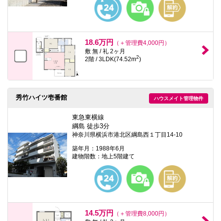
18.6万円
（＋管理費4,000円）
敷 無 / 礼 2ヶ月
2
2階 / 3LDK(74.52m
)
秀竹ハイツ壱番館
ハウスメイト管理物件
東急東横線
綱島 徒歩3分
神奈川県横浜市港北区綱島西１丁目14-10
築年月：1988年6月
建物階数：地上5階建て
14.5万円
（＋管理費8,000円）