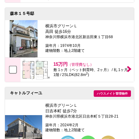
森本１５号邸
横浜市グリーンＬ
高田 徒歩16分
神奈川県横浜市港北区新吉田東１丁目68
築年月：1974年10月
建物階数：地上2階建て
15万円
（管理費なし）
敷 1ヶ月（ペット飼育時、2ヶ月） / 礼 1ヶ月
2
1階 / 2SLDK(82.8m
)
キャトルフィーユ
ハウスメイト管理物件
横浜市グリーンＬ
日吉本町 徒歩7分
神奈川県横浜市港北区日吉本町５丁目28-21
築年月：2024年2月
建物階数：地上2階建て