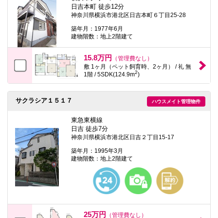
本
日吉本町 徒歩12分
文
神奈川県横浜市港北区日吉本町６丁目25-28
に
移
築年月：1977年6月
動
建物階数：地上2階建て
し
ま
15.8万円
す
（管理費なし）
フ
敷 1ヶ月（ペット飼育時、2ヶ月） / 礼 無
2
ッ
1階 / 5SDK(124.9m
)
タ
情
報
サクラシア１５１７
ハウスメイト管理物件
に
移
東急東横線
動
し
日吉 徒歩7分
ま
神奈川県横浜市港北区日吉２丁目15-17
す
築年月：1995年3月
建物階数：地上2階建て
25万円
（管理費なし）