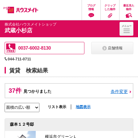
ペ
ペ
こ
こ
こ
ブログ
クリップ
最近見た
ー
ー
こ
こ
こ
情報
した物件
物件
ジ
ジ
か
か
か
の
内
ら
ら
ら
先
を
ヘ
本
フ
株式会社ハウスメイトショップ
メニュー
頭
移
ッ
文
ッ
武蔵小杉店
に
動
ダ
に
タ
な
す
情
な
情
り
る
報
り
報
ま
た
に
ま
に
0037-6002-8130
店舗情報
す。
め
な
す。
な
の
り
り
044-711-0711
リ
ま
ま
ン
す。
す。
賃貸 検索結果
ク
で
す。
ヘ
37件
ッ
見つかりました
条件変更
ダ
情
報
リスト表示
地図表示
に
移
動
森本１２号邸
し
ま
す
横浜市グリーンＬ