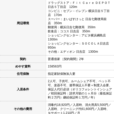
ドラッグストア：Ｆｉｔ Ｃａｒｅ ＤＥＰＯＴ
日吉５丁目店 120m
コンビニ：セブン－イレブン 横浜日吉５丁目
店 170m
スーパー：まいばすけっと 日吉七郵便局前
周辺環境
店 350m
郵便局：横浜日吉七郵便局 350m
飲食店：ココス 日吉店 350m
ショッピングセンター：アピタ横浜綱島店
1300m
ショッピングセンター：ＳＯＣＯＬＡ日吉店
950m
その他：エディオン 日吉店 1300m
契約
普通借家 ［契約期間］2年
めやす賃料
158563円
住宅保険
指定家財保険加入要
2人可、子供可、ルームシェア不可、ペット不
可、楽器不可、連帯保証人不要＋制度入会要、
入居条件
保証人代行必須（オリコフォレントインシュア
／初回保証料：請求月額の１ヶ月分（最低保証
料２万円）継続保証料１万円／年）
消毒代18,920円／入居時、消火用具5,500円／
その他の費用
入居時、クリーニング代61,600円／入居時、
Ｎサポート1,210円／月