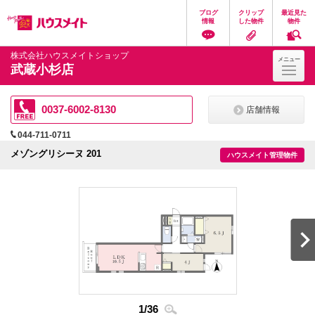
ペ
ペ
こ
こ
こ
ブログ
クリップ
最近見た
ー
ー
こ
こ
こ
情報
した物件
物件
ジ
ジ
か
か
か
の
内
ら
ら
ら
先
を
ヘ
本
フ
株式会社ハウスメイトショップ
メニュー
頭
移
ッ
文
ッ
武蔵小杉店
に
動
ダ
に
タ
な
す
情
な
情
り
る
報
り
報
ま
た
に
ま
に
0037-6002-8130
店舗情報
す。
め
な
す。
な
の
り
り
044-711-0711
リ
ま
ま
ン
す。
す。
メゾングリシーヌ 201
ハウスメイト管理物件
ク
で
す。
ヘ
ッ
ダ
情
報
に
移
動
し
ま
1
/
36
す
2
/
3