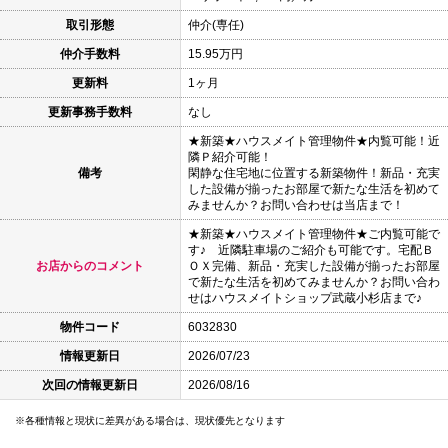
取引形態
仲介(専任)
仲介手数料
15.95万円
更新料
1ヶ月
更新事務手数料
なし
★新築★ハウスメイト管理物件★内覧可能！近
隣Ｐ紹介可能！
備考
閑静な住宅地に位置する新築物件！新品・充実
した設備が揃ったお部屋で新たな生活を初めて
みませんか？お問い合わせは当店まで！
★新築★ハウスメイト管理物件★ご内覧可能で
す♪ 近隣駐車場のご紹介も可能です。宅配Ｂ
お店からのコメント
ＯＸ完備、新品・充実した設備が揃ったお部屋
で新たな生活を初めてみませんか？お問い合わ
せはハウスメイトショップ武蔵小杉店まで♪
物件コード
6032830
情報更新日
2026/07/23
次回の情報更新日
2026/08/16
各種情報と現状に差異がある場合は、現状優先となります