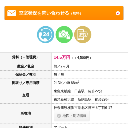
本
文
に
空室状況を問い合わせる
（無料）
移
動
し
ま
す
フ
ッ
タ
情
14.5万円
報
賃料（＋管理費）
（＋4,500円）
に
移
敷金／礼金
無／2ヶ月
動
保証金／敷引
無／無
し
ま
2
間取り／専用面積
2LDK／49.68m
す
東急東横線 日吉駅 徒歩22分
交通
東急新横浜線 新綱島駅 徒歩29分
神奈川県横浜市港北区日吉６丁目6-17
所在地
地図・周辺情報
物件種別
アパート