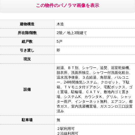
この物件のパノラマ画像を表示
建物構造
木造
所在階/階数
2階／ 地上3階建て
総戸数
5戸
引き渡し
即
現況
給湯、ＢＴ別、シャワー、追焚、浴室乾燥機、
脱衣所、洗面所独立、シャワー付洗面化粧台、
温水洗浄便座、３点給湯、角部屋、バルコニ
ー、24時間換気システム、クロゼット、下駄
箱、ＴＶモニタ付ドアホン、宅配ボックス、ゴ
設備
ミ置場、駐輪場、ＣＡＴＶ、敷地内ゴミ置き
場、システムK、カウンタＫ、グリル、シャッ
ター雨戸、インターネット無料、エアコン、都
市ガス、室内洗濯機置場、ガスコンロ三口設置
済み
駐車場
無
２駅利用可
２沿線利用可