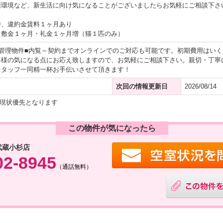
辺環境など、新生活に向け気になることがございましたらお気軽にご相談下さ
時、違約金賃料１ヶ月あり
：敷金１ヶ月・礼金１ヶ月増（猫１匹のみ）
ト管理物件■内覧～契約までオンラインでのご対応も可能です。初期費用はい
客様の気になる点にお応え致しますので、お気軽にご相談下さい。親切・丁寧
スタッフ一同精一杯お手伝いさせて頂きます！
次回の情報更新日
2026/08/14
現状優先となります
この物件が気になったら
武蔵小杉店
02-8945
（通話無料）