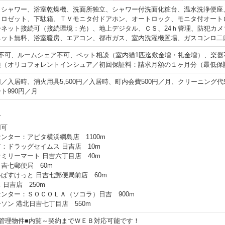
、シャワー、浴室乾燥機、洗面所独立、シャワー付洗面化粧台、温水洗浄便座
クロゼット、下駄箱、ＴＶモニタ付ドアホン、オートロック、モニタ付オート
ーネット接続可（接続環境：光）、地上デジタル、ＣＳ、24ｈ管理、防犯カ
ネット無料、浴室暖房、エアコン、都市ガス、室内洗濯機置場、ガスコンロ二
供不可、ルームシェア不可、ペット相談（室内猫1匹迄敷金増・礼金増）、楽
須（オリコフォレントインシュア／初回保証料：請求月額の１ヶ月分（最低保
0円／入居時、消火用具5,500円／入居時、町内会費500円／月、クリーニング代55
ト990円／月
可
用可
ンター：アピタ横浜綱島店 1100m
：ドラッグセイムス 日吉店 10m
ミリーマート 日吉六丁目店 40m
吉七郵便局 60m
ばすけっと 日吉七郵便局前店 60m
 日吉店 250m
ンター：ＳＯＣＯＬＡ（ソコラ）日吉 900m
ソン 港北日吉七丁目店 550m
管理物件■内覧～契約までＷＥＢ対応可能です！