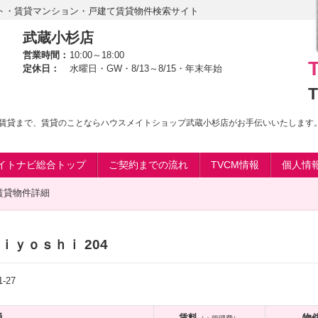
ト・賃貸マンション・戸建て賃貸物件検索サイト
武蔵小杉店
営業時間：
10:00～18:00
定休日：
水曜日・GW・8/13～8/15・年末年始
T
賃貸まで、賃貸のことならハウスメイトショップ武蔵小杉店がお手伝いいたします
イトナビ総合トップ
ご契約までの流れ
TVCM情報
個人情
賃貸物件詳細
ｙｏｓｈｉ 204
27
通
賃料
物