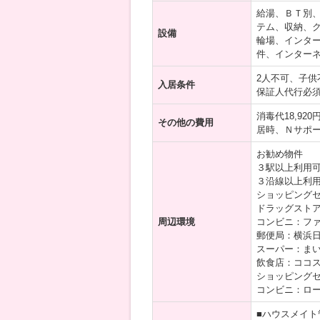
給湯、ＢＴ別
テム、収納、
設備
輪場、インタ
件、インター
2人不可、子
入居条件
保証人代行必
消毒代18,92
その他の費用
居時、Ｎサポー
お勧め物件
３駅以上利用
３沿線以上利
ショッピングセ
ドラッグストア
周辺環境
コンビニ：ファ
郵便局：横浜日
スーパー：まい
飲食店：ココス
ショッピングセ
コンビニ：ロー
■ハウスメイト