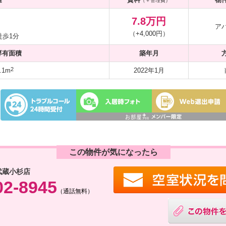
（＋管理費）
7.8万円
ア
（+4,000円）
徒歩1分
専有面積
築年月
2
.1m
2022年1月
この物件が気になったら
武蔵小杉店
02-8945
（通話無料）