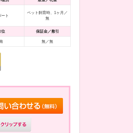
ペット飼育時、1ヶ月／
パート
無
方位
保証金／敷引
南
無／無