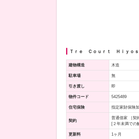
Ｔｒｅ Ｃｏｕｒｔ Ｈｉｙｏｓｈ
建物構造
木造
駐車場
無
引き渡し
即
物件コード
5425489
住宅保険
指定家財保険
普通借家 ［契
契約
[２年未満での
更新料
1ヶ月