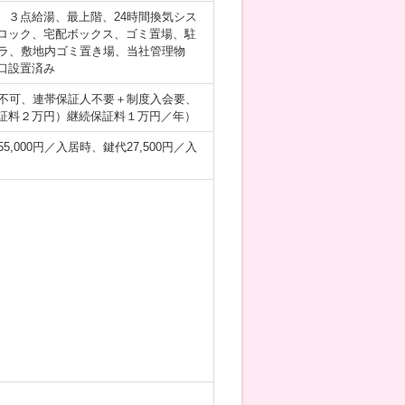
、３点給湯、最上階、24時間換気シス
ロック、宅配ボックス、ゴミ置場、駐
メラ、敷地内ゴミ置き場、当社管理物
口設置済み
器不可、連帯保証人不要＋制度入会要、
証料２万円）継続保証料１万円／年）
,000円／入居時、鍵代27,500円／入