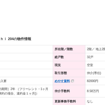
ｉ 204の物件情報
所在階／階数
2階／ 地上2
総戸数
32戸
現況
空室
取引形態
仲介(専任)
加入要
めやす賃料
82000円
約期間］2年 （フリーレント・1ヶ月
仲介手数料
8.58万円
解約の場合、違約金１ヶ月]）
更新事務手数料
なし