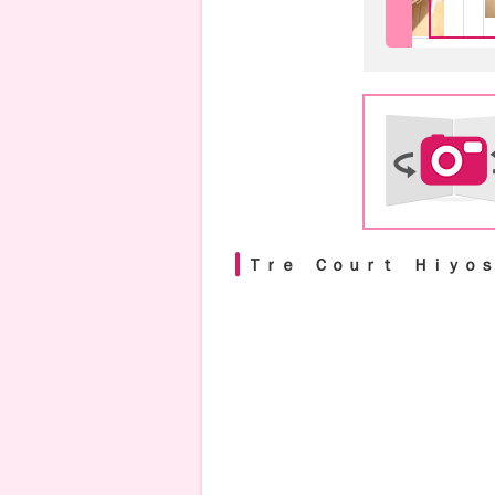
Ｔｒｅ Ｃｏｕｒｔ Ｈｉｙｏｓｈ