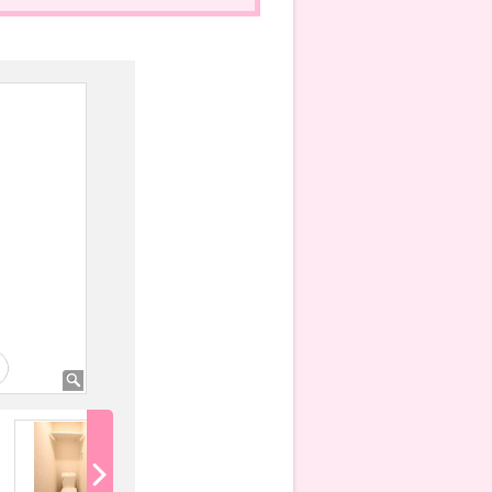
日頃の疲れを癒す浴槽♪
独立洗面台♪