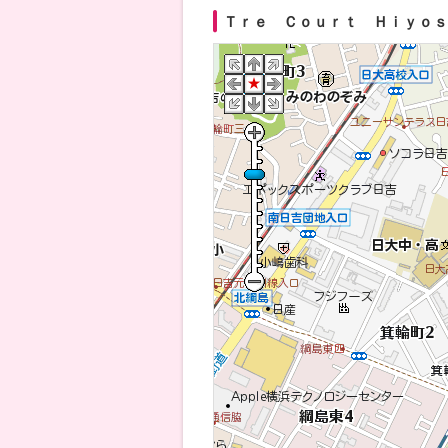
Ｔｒｅ Ｃｏｕｒｔ Ｈｉｙｏｓｈ