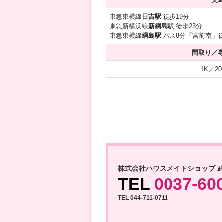
東急東横線
日吉駅
徒歩19分
東急新横浜線
新綱島駅
徒歩23分
東急東横線
綱島駅
バス8分「宮前南」
間取り／
1K／20
株式会社ハウスメイトショップ 
TEL
0037-60
TEL 044-711-0711