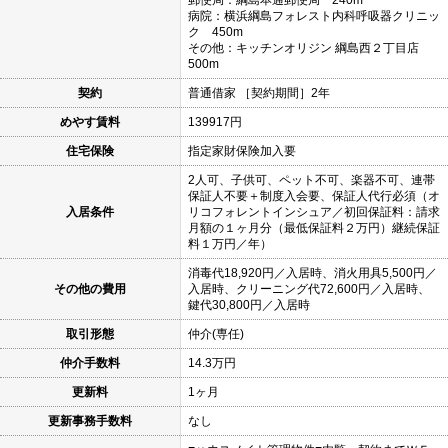
郵便局：綱島本通郵便局 240m
病院：横浜綱島フォレスト内科呼吸器クリニッ
ク 450m
その他：キッチンオリジン 綱島西２丁目店
500m
契約
普通借家 ［契約期間］2年
めやす賃料
139917円
住宅保険
指定家財保険加入要
2人可、子供可、ペット不可、楽器不可、連帯
保証人不要＋制度入会要、保証人代行必須（オ
入居条件
リコフォレントインシュア／初回保証料：請求
月額の１ヶ月分（最低保証料２万円）継続保証
料１万円／年）
消毒代18,920円／入居時、消火用具5,500円／
その他の費用
入居時、クリーニング代72,600円／入居時、
鍵代30,800円／入居時
取引形態
仲介(専任)
仲介手数料
14.3万円
更新料
1ヶ月
更新事務手数料
なし