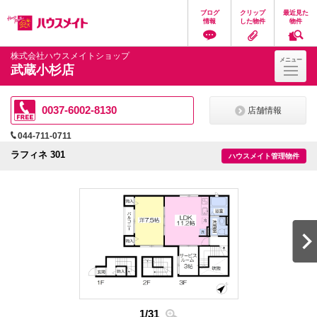
ペ
ペ
こ
こ
こ
ブログ
クリップ
最近見た
ー
ー
こ
こ
こ
情報
した物件
物件
ジ
ジ
か
か
か
の
内
ら
ら
ら
先
を
ヘ
本
フ
株式会社ハウスメイトショップ
メニュー
頭
移
ッ
文
ッ
武蔵小杉店
に
動
ダ
に
タ
な
す
情
な
情
り
る
報
り
報
ま
た
に
ま
に
0037-6002-8130
店舗情報
す。
め
な
す。
な
の
り
り
044-711-0711
リ
ま
ま
ン
す。
す。
ラフィネ 301
ハウスメイト管理物件
ク
で
す。
ヘ
ッ
ダ
情
報
に
移
動
し
ま
す
1
/
31
2
/
3