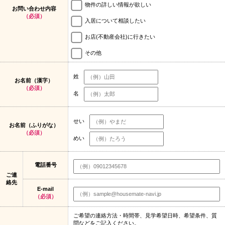
物件の詳しい情報が欲しい
お問い合わせ内容
（必須）
入居について相談したい
お店(不動産会社)に行きたい
その他
姓
お名前（漢字）
（必須）
名
せい
お名前（ふりがな）
（必須）
めい
電話番号
ご連
絡先
E-mail
（必須）
ご希望の連絡方法・時間帯、見学希望日時、希望条件、質
問などをご記入ください。