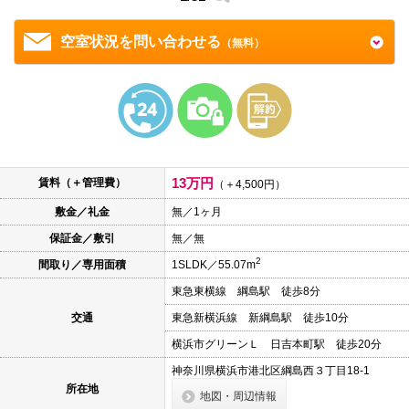
本
文
に
空室状況を問い合わせる
（無料）
移
動
し
ま
す
フ
ッ
タ
情
13万円
報
賃料（＋管理費）
（＋4,500円）
に
移
敷金／礼金
無／1ヶ月
動
保証金／敷引
無／無
し
ま
2
間取り／専用面積
1SLDK／55.07m
す
東急東横線 綱島駅 徒歩8分
交通
東急新横浜線 新綱島駅 徒歩10分
横浜市グリーンＬ 日吉本町駅 徒歩20分
神奈川県横浜市港北区綱島西３丁目18-1
所在地
地図・周辺情報