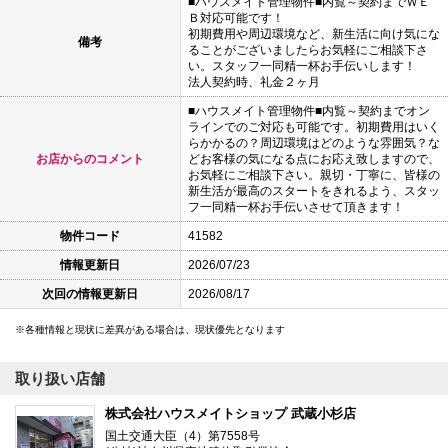
■ハウスメイト管理物件■内覧～契約までＷＥ
Ｂ対応可能です！
初期費用や周辺環境など、新生活に向け気にな
備考
ることがございましたらお気軽にご相談下さ
い。スタッフ一同精一杯お手伝いします！
法人契約時、礼金２ヶ月
■ハウスメイト管理物件■内覧～契約までオン
ラインでのご対応も可能です。初期費用はいく
らかかるの？周辺環境はどのような雰囲気？な
お店からのコメント
どお客様の気になる点にお応え致しますので、
お気軽にご相談下さい。親切・丁寧に、皆様の
新生活が最高のスタートをきれるよう、スタッ
フ一同精一杯お手伝いさせて頂きます！
物件コード
41582
情報更新日
2026/07/23
次回の情報更新日
2026/08/17
各種情報と現状に差異がある場合は、現状優先となります
取り扱い店舗
株式会社ハウスメイトショップ 武蔵小杉店
国土交通大臣（4）第7558号