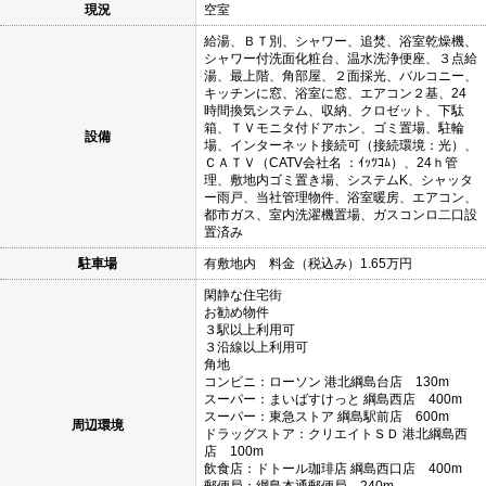
現況
空室
給湯、ＢＴ別、シャワー、追焚、浴室乾燥機、
シャワー付洗面化粧台、温水洗浄便座、３点給
湯、最上階、角部屋、２面採光、バルコニー、
キッチンに窓、浴室に窓、エアコン２基、24
時間換気システム、収納、クロゼット、下駄
箱、ＴＶモニタ付ドアホン、ゴミ置場、駐輪
設備
場、インターネット接続可（接続環境：光）、
ＣＡＴＶ（CATV会社名 ：ｲｯﾂｺﾑ）、24ｈ管
理、敷地内ゴミ置き場、システムK、シャッタ
ー雨戸、当社管理物件、浴室暖房、エアコン、
都市ガス、室内洗濯機置場、ガスコンロ二口設
置済み
駐車場
有敷地内 料金（税込み）1.65万円
閑静な住宅街
お勧め物件
３駅以上利用可
３沿線以上利用可
角地
コンビニ：ローソン 港北綱島台店 130m
スーパー：まいばすけっと 綱島西店 400m
スーパー：東急ストア 綱島駅前店 600m
周辺環境
ドラッグストア：クリエイトＳＤ 港北綱島西
店 100m
飲食店：ドトール珈琲店 綱島西口店 400m