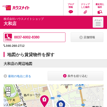
ペ
ペ
こ
こ
こ
ブログ
クリップ
最近見た
ー
ー
こ
こ
こ
情報
した物件
物件
ジ
ジ
か
か
か
の
内
ら
ら
ら
先
を
ヘ
本
フ
株式会社ハウスメイトショップ
メニュー
頭
移
ッ
文
ッ
大和店
に
動
ダ
に
タ
な
す
情
な
情
り
る
報
り
報
ま
た
に
ま
に
0037-6002-8380
店舗情報
す。
め
な
す。
な
の
り
り
046-260-2712
リ
ま
ま
ン
す。
す。
地図から賃貸物件を探す
ク
で
す。
大和店の周辺地図
ヘ
ッ
ダ
条件を絞り込む
最初の地点に戻る
情
報
に
移
動
し
2
ま
1
す