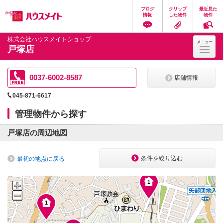
ペ
ペ
こ
こ
こ
ブログ
クリップ
最近見た
ー
ー
こ
こ
こ
情報
した物件
物件
ジ
ジ
か
か
か
の
内
ら
ら
ら
先
を
ヘ
本
フ
株式会社ハウスメイトショップ
メニュー
頭
移
ッ
文
ッ
戸塚店
に
動
ダ
に
タ
な
す
情
な
情
り
る
報
り
報
ま
た
に
ま
に
0037-6002-8587
店舗情報
す。
め
な
す。
な
の
り
り
045-871-6617
リ
ま
ま
ン
す。
す。
管理物件から探す
ク
で
す。
戸塚店の周辺地図
ヘ
ッ
ダ
条件を絞り込む
最初の地点に戻る
情
報
に
1
移
動
し
1
ま
す