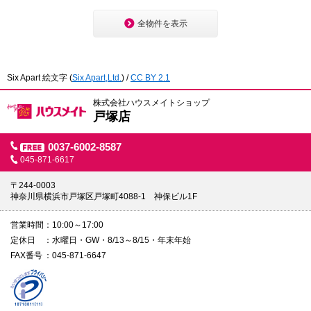
全物件を表示
Six Apart 絵文字
(
Six Apart,Ltd.
) /
CC BY 2.1
株式会社ハウスメイトショップ
戸塚店
0037-6002-8587
045-871-6617
〒244-0003
神奈川県横浜市戸塚区戸塚町4088-1 神保ビル1F
営業時間
10:00～17:00
定休日
水曜日・GW・8/13～8/15・年末年始
FAX番号
045-871-6647
1