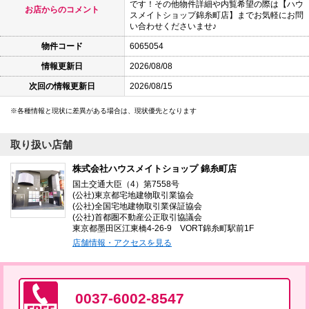
です！その他物件詳細や内覧希望の際は【ハウ
お店からのコメント
スメイトショップ錦糸町店】までお気軽にお問
い合わせくださいませ♪
物件コード
6065054
情報更新日
2026/08/08
次回の情報更新日
2026/08/15
各種情報と現状に差異がある場合は、現状優先となります
取り扱い店舗
株式会社ハウスメイトショップ 錦糸町店
国土交通大臣（4）第7558号
(公社)東京都宅地建物取引業協会
(公社)全国宅地建物取引業保証協会
(公社)首都圏不動産公正取引協議会
東京都墨田区江東橋4-26-9 VORT錦糸町駅前1F
店舗情報・アクセスを見る
0037-6002-8547