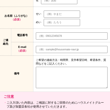
名
せい
お名前（ふりがな）
（必須）
めい
電話番号
ご連
絡先
E-mail
（必須）
ご希望の連絡方法・時間帯、見学希望日時、希望条件、質
問などをご記入ください。
備考
ご注意
ご入力頂いた内容は、ご相談に対するご回答のためにハウスメイトグルー
プ及び加盟店各社が使用させていただきます。