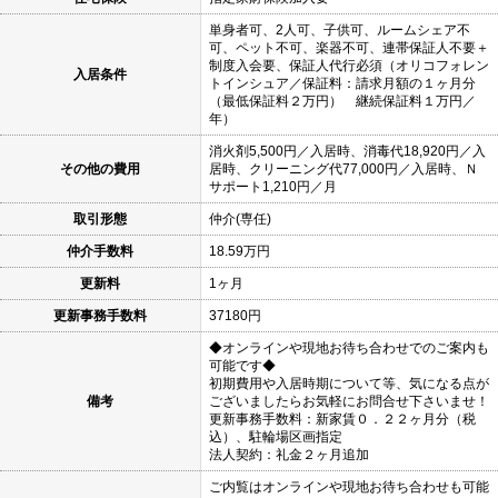
単身者可、2人可、子供可、ルームシェア不
可、ペット不可、楽器不可、連帯保証人不要＋
制度入会要、保証人代行必須（オリコフォレン
入居条件
トインシュア／保証料：請求月額の１ヶ月分
（最低保証料２万円） 継続保証料１万円／
年）
消火剤5,500円／入居時、消毒代18,920円／入
その他の費用
居時、クリーニング代77,000円／入居時、Ｎ
サポート1,210円／月
取引形態
仲介(専任)
仲介手数料
18.59万円
更新料
1ヶ月
更新事務手数料
37180円
◆オンラインや現地お待ち合わせでのご案内も
可能です◆
初期費用や入居時期について等、気になる点が
備考
ございましたらお気軽にお問合せ下さいませ！
更新事務手数料：新家賃０．２２ヶ月分（税
込）、駐輪場区画指定
法人契約：礼金２ヶ月追加
ご内覧はオンラインや現地お待ち合わせも可能