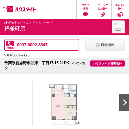
ペ
ペ
こ
こ
こ
ブログ
クリップ
最近見た
ー
ー
こ
こ
こ
情報
した物件
物件
ジ
ジ
か
か
か
の
内
ら
ら
ら
先
を
ヘ
本
フ
株式会社ハウスメイトショップ
メニュー
頭
移
ッ
文
ッ
錦糸町店
に
動
ダ
に
タ
な
す
情
な
情
り
る
報
り
報
ま
た
に
ま
に
0037-6002-8547
店舗情報
す。
め
な
す。
な
の
り
り
03-5669-7123
リ
ま
ま
ン
す。
す。
千葉県習志野市谷津１丁目17-15 2LDK マンショ
ハウスメイト管理物件
ク
ン
で
す。
ヘ
ッ
ダ
情
報
に
移
動
し
ま
す