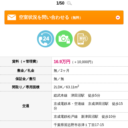
本
1
/
50
2
/
5
文
に
移
空室状況を問い合わせる
（無料）
動
し
ま
す
フ
ッ
タ
情
報
16.9万円
賃料（＋管理費）
に
（＋10,000円）
移
敷金／礼金
無／2ヶ月
動
し
保証金／敷引
無／無
ま
す
2
間取り／専用面積
2LDK／63.11m
総武本線 津田沼駅 徒歩5分
京成電鉄本・空港線 京成津田沼駅 徒歩15
交通
分
京成電鉄松戸線 新津田沼駅 徒歩10分
千葉県習志野市谷津１丁目17-15