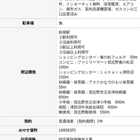
件、インターネット無料、浴室暖房、エアコ
ン、都市ガス、室内洗濯機置場、ガスコンロ三
口設置済み
駐車場
無
始発駅
２駅利用可
２沿線利用可
３駅以上利用可
３沿線以上利用可
ショッピングセンター：奏の杜フォルテ 50m
コンビニ：ファミリーマート習志野奏の杜店
100m
周辺環境
ショッピングセンター：Ｌｏｈａｒｕ津田沼
150m
幼稚園・保育園：アスクかなでのもり保育園
50m
幼稚園・保育園：習志野市立谷津幼稚園
600m
小学校：習志野市立谷津小学校 600m
病院：津田沼中央総合病院 450m
郵便局：習志野郵便局 550m
契約
普通借家 ［契約期間］2年
めやす賃料
189563円
住宅保険
指定家財保険加入要