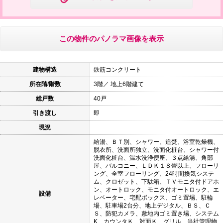
この物件のパノラマ画像を表示
建物構造
鉄筋コンクリート
所在階/階数
3階／ 地上6階建て
総戸数
40戸
引き渡し
即
現況
給湯、ＢＴ別、シャワー、追焚、浴室乾燥機、
脱衣所、洗面所独立、洗面化粧台、シャワー付
洗面化粧台、温水洗浄便座、３点給湯、角部
屋、バルコニー、ＬＤＫ１８畳以上、フローリ
ング、全室フローリング、24時間換気システ
ム、クロゼット、下駄箱、ＴＶモニタ付ドアホ
ン、オートロック、モニタ付オートロック、エ
設備
レベーター、宅配ボックス、ゴミ置場、駐輪
場、駐車場2台分、地上デジタル、ＢＳ、Ｃ
Ｓ、防犯カメラ、敷地内ゴミ置き場、システム
K、カウンタＫ、対面Ｋ、グリル、当社管理物