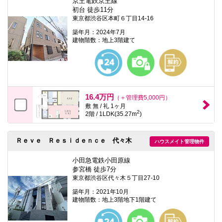
京王電鉄京王線
初台 徒歩11分
東京都渋谷区本町６丁目14-16
築年月：2024年7月
建物階数：地上3階建て
16.4万円
（＋管理費5,000円）
敷 無 / 礼 1ヶ月
2
2階 / 1LDK(35.27m
)
Ｒｅｖｅ Ｒｅｓｉｄｅｎｃｅ 代々木
ハウスメイト管理物件
小田急電鉄小田原線
参宮橋 徒歩7分
東京都渋谷区代々木５丁目27-10
築年月：2021年10月
建物階数：地上3階地下1階建て