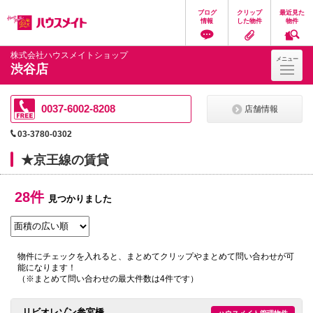
ペ
ペ
こ
こ
こ
ブログ
クリップ
最近見た
ー
ー
こ
こ
こ
情報
した物件
物件
ジ
ジ
か
か
か
の
内
ら
ら
ら
先
を
ヘ
本
フ
株式会社ハウスメイトショップ
メニュー
頭
移
ッ
文
ッ
渋谷店
に
動
ダ
に
タ
な
す
情
な
情
り
る
報
り
報
ま
た
に
ま
に
0037-6002-8208
店舗情報
す。
め
な
す。
な
の
り
り
03-3780-0302
リ
ま
ま
ン
す。
す。
★京王線の賃貸
ク
で
す。
28件
ヘ
見つかりました
ッ
ダ
情
報
に
物件にチェックを入れると、まとめてクリップやまとめて問い合わせが可
移
能になります！
動
（※まとめて問い合わせの最大件数は4件です）
し
ま
す
リビオレゾン参宮橋