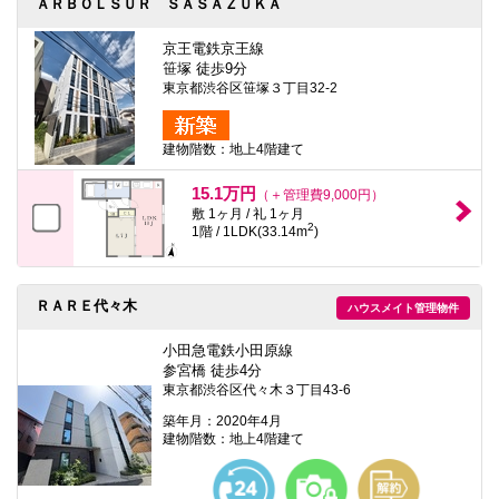
ＡＲＢＯＬＳＵＲ ＳＡＳＡＺＵＫＡ
京王電鉄京王線
笹塚 徒歩9分
東京都渋谷区笹塚３丁目32-2
建物階数：地上4階建て
15.1万円
（＋管理費9,000円）
敷 1ヶ月 / 礼 1ヶ月
2
1階 / 1LDK(33.14m
)
ＲＡＲＥ代々木
ハウスメイト管理物件
小田急電鉄小田原線
参宮橋 徒歩4分
東京都渋谷区代々木３丁目43-6
築年月：2020年4月
建物階数：地上4階建て