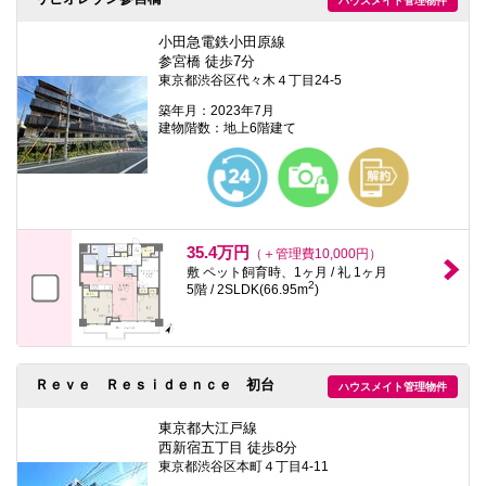
ハウスメイト管理物件
本
文
小田急電鉄小田原線
に
移
参宮橋 徒歩7分
動
東京都渋谷区代々木４丁目24-5
し
築年月：2023年7月
ま
建物階数：地上6階建て
す
フ
ッ
タ
情
報
に
35.4万円
移
（＋管理費10,000円）
動
敷 ペット飼育時、1ヶ月 / 礼 1ヶ月
し
2
5階 / 2SLDK(66.95m
)
ま
す
Ｒｅｖｅ Ｒｅｓｉｄｅｎｃｅ 初台
ハウスメイト管理物件
東京都大江戸線
西新宿五丁目 徒歩8分
東京都渋谷区本町４丁目4-11