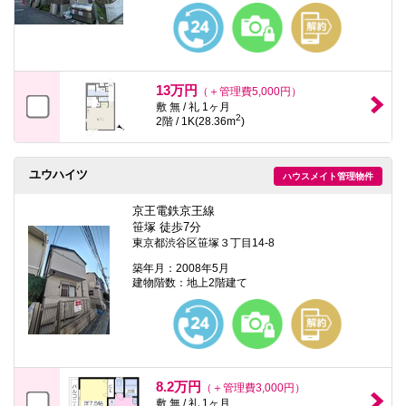
13万円
（＋管理費5,000円）
敷 無 / 礼 1ヶ月
2
2階 / 1K(28.36m
)
ユウハイツ
ハウスメイト管理物件
京王電鉄京王線
笹塚 徒歩7分
東京都渋谷区笹塚３丁目14-8
築年月：2008年5月
建物階数：地上2階建て
8.2万円
（＋管理費3,000円）
敷 無 / 礼 1ヶ月