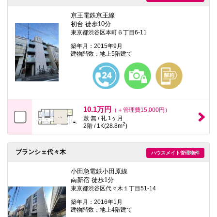
京王電鉄京王線
初台 徒歩10分
東京都渋谷区本町６丁目6-11
築年月：2015年9月
建物階数：地上5階建て
10.1万円
（＋管理費15,000円）
敷 無 / 礼 1ヶ月
2
2階 / 1K(28.8m
)
ブランシェ代々木
ハウスメイト管理物件
小田急電鉄小田原線
南新宿 徒歩1分
東京都渋谷区代々木１丁目51-14
築年月：2016年1月
建物階数：地上4階建て