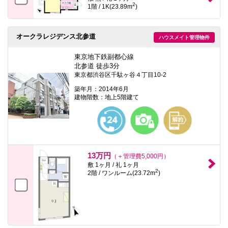
2
1階 / 1K(23.89m
)
オークラレジデンス北参道
ハウスメイト管理物件
東京地下鉄副都心線
北参道 徒歩3分
東京都渋谷区千駄ヶ谷４丁目10-2
築年月：2014年6月
建物階数：地上5階建て
13万円
（＋管理費5,000円）
敷 1ヶ月 / 礼 1ヶ月
2
2階 / ワンルーム(23.72m
)