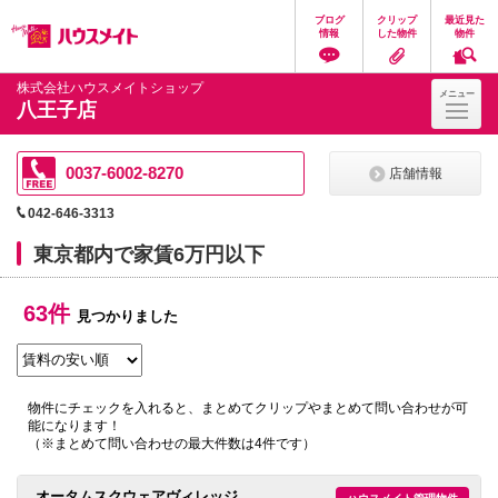
ペ
ペ
こ
こ
こ
ブログ
クリップ
最近見た
ー
ー
こ
こ
こ
情報
した物件
物件
ジ
ジ
か
か
か
の
内
ら
ら
ら
先
を
ヘ
本
フ
株式会社ハウスメイトショップ
メニュー
頭
移
ッ
文
ッ
八王子店
に
動
ダ
に
タ
な
す
情
な
情
り
る
報
り
報
ま
た
に
ま
に
0037-6002-8270
店舗情報
す。
め
な
す。
な
の
り
り
042-646-3313
リ
ま
ま
ン
す。
す。
東京都内で家賃6万円以下
ク
で
す。
63件
ヘ
見つかりました
ッ
ダ
情
報
に
物件にチェックを入れると、まとめてクリップやまとめて問い合わせが可
移
能になります！
動
（※まとめて問い合わせの最大件数は4件です）
し
ま
す
オータムスクウェアヴィレッジ