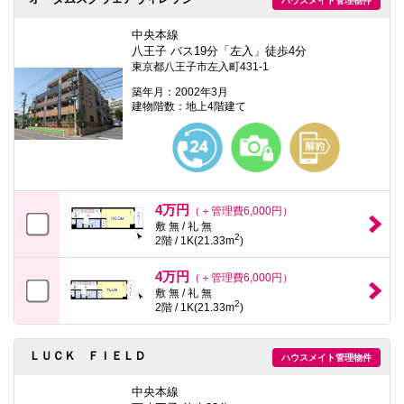
ハウスメイト管理物件
本
文
中央本線
に
移
八王子 バス19分「左入」徒歩4分
動
東京都八王子市左入町431-1
し
築年月：2002年3月
ま
建物階数：地上4階建て
す
フ
ッ
タ
情
報
に
4万円
移
（＋管理費6,000円）
動
敷 無 / 礼 無
し
2
2階 / 1K(21.33m
)
ま
す
4万円
（＋管理費6,000円）
敷 無 / 礼 無
2
2階 / 1K(21.33m
)
ＬＵＣＫ ＦＩＥＬＤ
ハウスメイト管理物件
中央本線