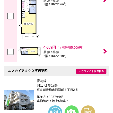
敷 無 / 礼 無
2
1階 / 1K(22.2m
)
4.6万円
（＋管理費5,000円）
敷 無 / 礼 無
2
2階 / 1K(22.2m
)
エスカイア１００河辺第四
ハウスメイト管理物件
青梅線
河辺 徒歩12分
東京都青梅市河辺町８丁目2-5
築年月：1987年9月
建物階数：地上5階建て