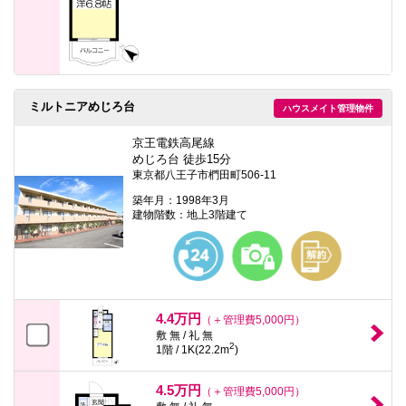
ミルトニアめじろ台
ハウスメイト管理物件
京王電鉄高尾線
めじろ台 徒歩15分
東京都八王子市椚田町506-11
築年月：1998年3月
建物階数：地上3階建て
4.4万円
（＋管理費5,000円）
敷 無 / 礼 無
2
1階 / 1K(22.2m
)
4.5万円
（＋管理費5,000円）