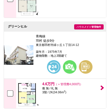
グリーンヒル
ハウスメイト管理物件
青梅線
羽村 徒歩9分
東京都羽村市緑ヶ丘１丁目14-12
築年月：1975年7月
建物階数：地上3階建て
4.6万円
（＋管理費4,000円）
敷 無 / 礼 無
2
3階 / 2K(34.06m
)