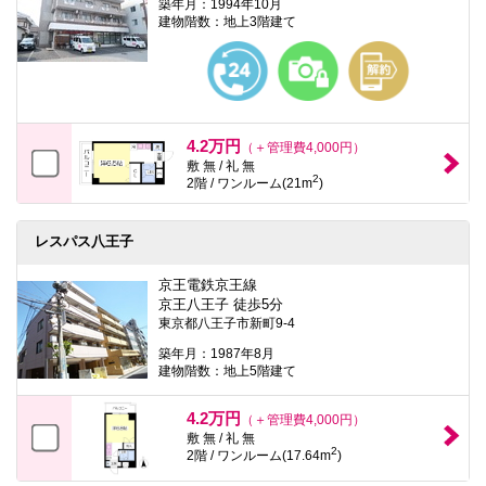
築年月：1994年10月
建物階数：地上3階建て
4.2万円
（＋管理費4,000円）
敷 無 / 礼 無
2
2階 / ワンルーム(21m
)
レスパス八王子
京王電鉄京王線
京王八王子 徒歩5分
東京都八王子市新町9-4
築年月：1987年8月
建物階数：地上5階建て
4.2万円
（＋管理費4,000円）
敷 無 / 礼 無
2
2階 / ワンルーム(17.64m
)