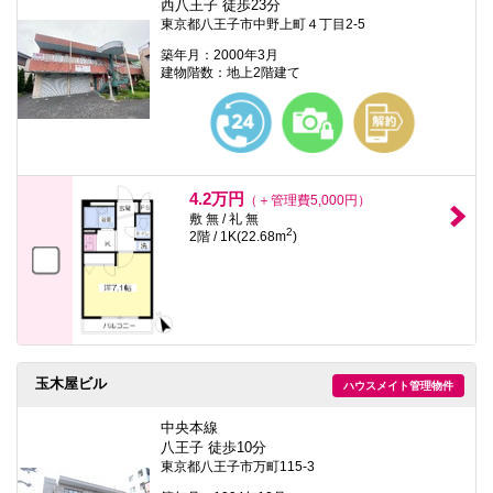
西八王子 徒歩23分
東京都八王子市中野上町４丁目2-5
築年月：2000年3月
建物階数：地上2階建て
4.2万円
（＋管理費5,000円）
敷 無 / 礼 無
2
2階 / 1K(22.68m
)
玉木屋ビル
ハウスメイト管理物件
中央本線
八王子 徒歩10分
東京都八王子市万町115-3