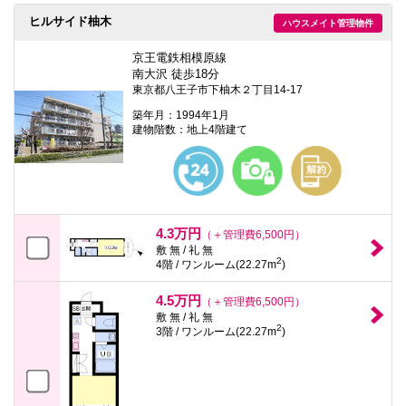
ヒルサイド柚木
ハウスメイト管理物件
京王電鉄相模原線
南大沢 徒歩18分
東京都八王子市下柚木２丁目14-17
築年月：1994年1月
建物階数：地上4階建て
4.3万円
（＋管理費6,500円）
敷 無 / 礼 無
2
4階 / ワンルーム(22.27m
)
4.5万円
（＋管理費6,500円）
敷 無 / 礼 無
2
3階 / ワンルーム(22.27m
)