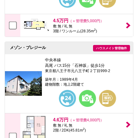
4.5万円
（＋管理費5,000円）
敷 無 / 礼 無
2
3階 / ワンルーム(28.35m
)
メゾン・プレジール
ハウスメイト管理物件
中央本線
高尾 バス15分「石神坂」徒歩1分
東京都八王子市元八王子町２丁目999-2
築年月：1989年4月
建物階数：地上2階建て
4.6万円
（＋管理費4,000円）
敷 無 / 礼 無
2
2階 / 2DK(45.81m
)