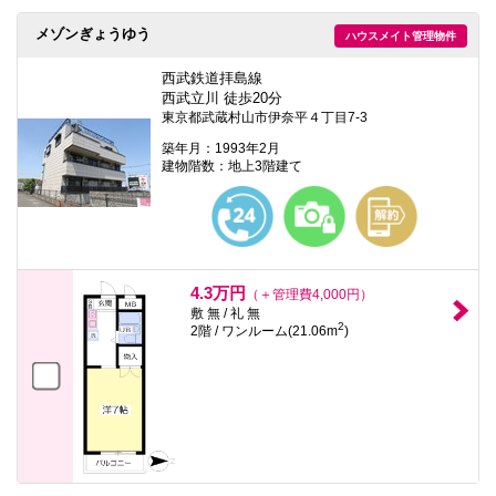
メゾンぎょうゆう
ハウスメイト管理物件
西武鉄道拝島線
西武立川 徒歩20分
東京都武蔵村山市伊奈平４丁目7-3
築年月：1993年2月
建物階数：地上3階建て
4.3万円
（＋管理費4,000円）
敷 無 / 礼 無
2
2階 / ワンルーム(21.06m
)