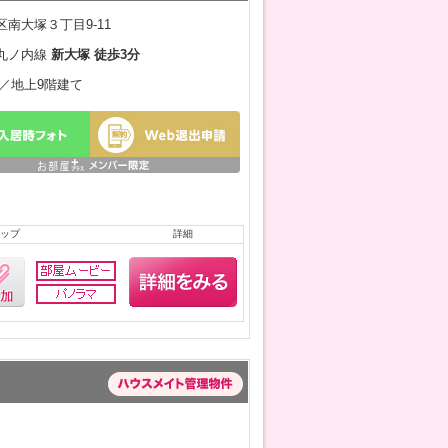
南大塚３丁目9-11
丸ノ内線
新大塚 徒歩3分
0月／地上9階建て
ップ
詳細