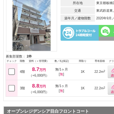
所在地
東京都板橋区
交通
東武鉄道東
築年月／建物階数
2020年9
募集部屋数：
2件
チェック
階数
賃料（＋管理費）
敷／礼[保証]
間取り
専有面積
クリ
8.7
無/1ヶ月
万円
2
4階
1K
22.2m
[
無
]
（+6,000円）
8.8
無/1ヶ月
万円
2
3階
1K
22.2m
[
無
]
（+6,000円）
オープンレジデンシア目白フロントコート