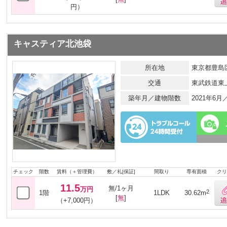
円）
キャスティア北池袋
所在地
東京都豊島区
交通
東武鉄道東
築年月／建物階数
2021年6
チェック
階数
賃料（＋管理費）
敷／礼[保証]
間取り
専有面積
クリ
11.5
無/1ヶ月
万円
2
1階
1LDK
30.62m
[
無
]
（+7,000円）