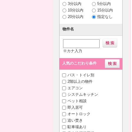
3分以内
5分以内
10分以内
15分以内
20分以内
指定なし
物件名
※カナ入力
人気のこだわり条件
バス・トイレ別
2階以上の物件
エアコン
システムキッチン
ペット相談
即入居可
オートロック
追い焚き
駐車場あり