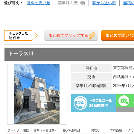
並び替え：
賃料の安い順
築年月の浅い順
駅から近い順
面積
トーラスⅢ
所在地
東京都豊島区
交通
西武池袋・
築年月／建物階数
2026年7
チェック
階数
賃料（＋管理費）
敷／礼[保証]
間取り
専有面積
クリ