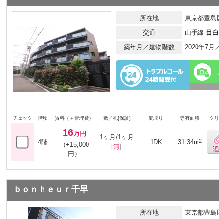
所在地
東京都豊島区
交通
山手線
目白
築年月／建物階数
2020年7
チェック
階数
賃料（＋管理費）
敷／礼[保証]
間取り
専有面積
クリ
16
万円
1ヶ月/1ヶ月
2
4階
1DK
31.34m
（+15,000
[
無
]
円）
ｂｏｎｈｅｕｒ千早
所在地
東京都豊島区