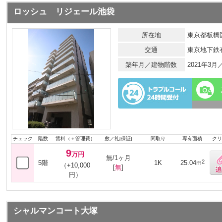
ロッシュ リジェール池袋
所在地
東京都板橋区
交通
東京地下鉄
築年月／建物階数
2021年3
チェック
階数
賃料（＋管理費）
敷／礼[保証]
間取り
専有面積
クリ
9
万円
無/1ヶ月
2
5階
1K
25.04m
（+10,000
[
無
]
円）
シャルマンコート大塚