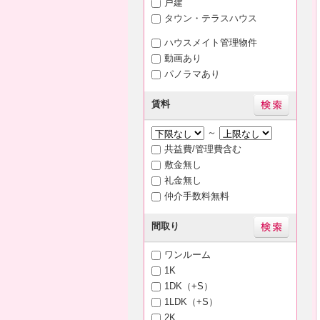
戸建
タウン・テラスハウス
ハウスメイト管理物件
動画あり
パノラマあり
賃料
～
共益費/管理費含む
敷金無し
礼金無し
仲介手数料無料
間取り
ワンルーム
1K
1DK（+S）
1LDK（+S）
2K