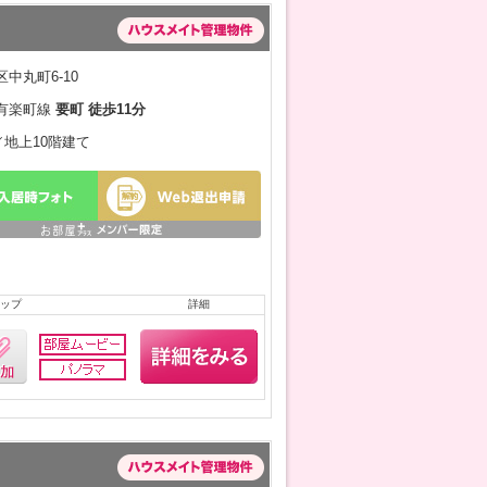
中丸町6-10
有楽町線
要町 徒歩11分
月／地上10階建て
ップ
詳細