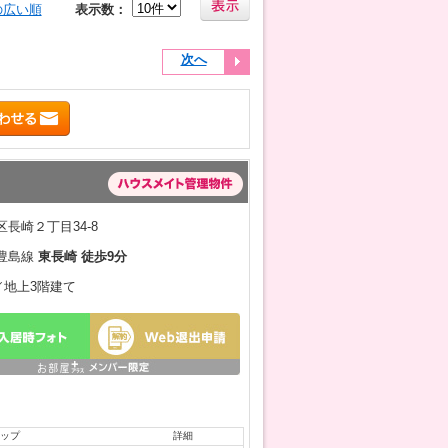
の広い順
表示数：
次へ
長崎２丁目34-8
豊島線
東長崎 徒歩9分
月／地上3階建て
ップ
詳細