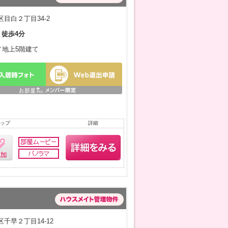
目白２丁目34-2
 徒歩4分
月／地上5階建て
ップ
詳細
千早２丁目14-12