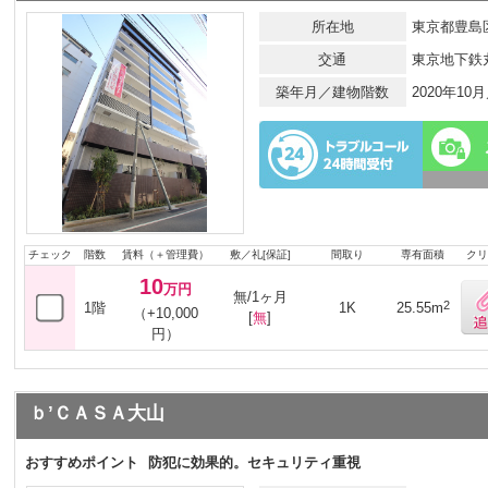
所在地
東京都豊島区
交通
東京地下鉄
築年月／建物階数
2020年1
チェック
階数
賃料（＋管理費）
敷／礼[保証]
間取り
専有面積
クリ
10
万円
無/1ヶ月
2
1階
1K
25.55m
（+10,000
[
無
]
円）
ｂ’ＣＡＳＡ大山
おすすめポイント
防犯に効果的。セキュリティ重視