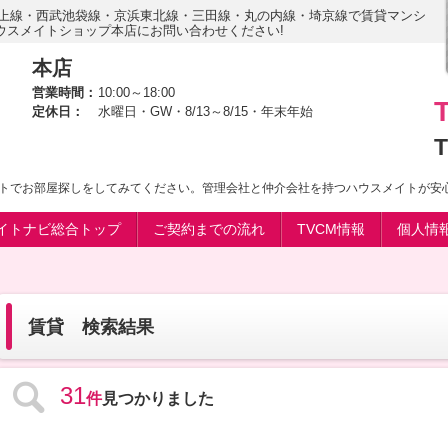
東上線・西武池袋線・京浜東北線・三田線・丸の内線・埼京線で賃貸マンシ
ウスメイトショップ本店にお問い合わせください!
本店
営業時間：
10:00～18:00
定休日：
水曜日・GW・8/13～8/15・年末年始
T
トでお部屋探しをしてみてください。管理会社と仲介会社を持つハウスメイトが安
イトナビ総合トップ
ご契約までの流れ
TVCM情報
個人情
賃貸 検索結果
31
件
見つかりました