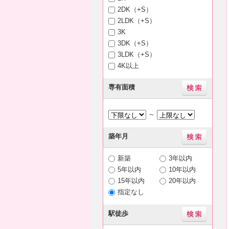
2DK（+S）
2LDK（+S）
3K
3DK（+S）
3LDK（+S）
4K以上
専有面積
～
築年月
新築
3年以内
5年以内
10年以内
15年以内
20年以内
指定なし
駅徒歩