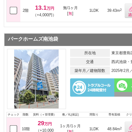
13.1
無/1ヶ月
万円
2
2階
1LDK
39.43m
[
無
]
（+4,000円）
パークホームズ南池袋
所在地
東京都豊島区
交通
西武池袋・
築年月／建物階数
2025年2
チェック
階数
賃料（＋管理費）
敷／礼[保証]
間取り
専有面積
クリ
29
万円
1ヶ月/1ヶ月
2
10階
1LDK
48.84m
（+10,000
[
無
]