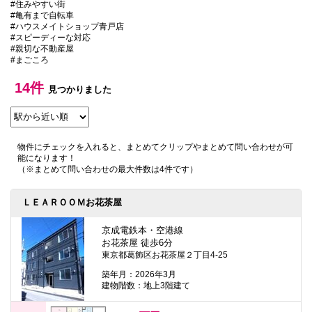
#住みやすい街
本
#亀有まで自転車
文
#ハウスメイトショップ青戸店
に
#スピーディーな対応
移
#親切な不動産屋
動
#まごころ
し
ま
す
14件
見つかりました
フ
ッ
タ
情
報
物件にチェックを入れると、まとめてクリップやまとめて問い合わせが可
に
能になります！
移
（※まとめて問い合わせの最大件数は4件です）
動
し
ま
ＬＥＡＲＯＯＭお花茶屋
す
京成電鉄本・空港線
お花茶屋 徒歩6分
東京都葛飾区お花茶屋２丁目4-25
築年月：2026年3月
建物階数：地上3階建て