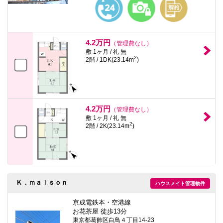
4.2万円
（管理費なし）
敷 1ヶ月 / 礼 無
2
2階 / 1DK(23.14m
)
4.2万円
（管理費なし）
敷 1ヶ月 / 礼 無
2
2階 / 2K(23.14m
)
Ｋ．ｍａｉｓｏｎ
ハウスメイト管理物件
京成電鉄本・空港線
お花茶屋 徒歩13分
東京都葛飾区白鳥４丁目14-23