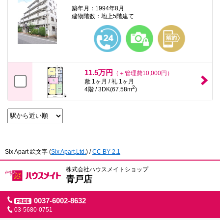
築年月：1994年8月
建物階数：地上5階建て
11.5万円
（＋管理費10,000円）
敷 1ヶ月 / 礼 1ヶ月
2
4階 / 3DK(67.58m
)
Six Apart 絵文字
(
Six Apart,Ltd.
) /
CC BY 2.1
株式会社ハウスメイトショップ
青戸店
0037-6002-8632
03-5680-0751