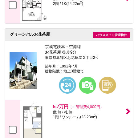
2
2階 / 1K(24.22m
)
グリーンパルお花茶屋
ハウスメイト管理物件
京成電鉄本・空港線
お花茶屋 徒歩9分
東京都葛飾区お花茶屋２丁目2-6
築年月：1992年7月
建物階数：地上3階建て
5.7万円
（＋管理費4,000円）
敷 無 / 礼 無
2
1階 / ワンルーム(23.23m
)