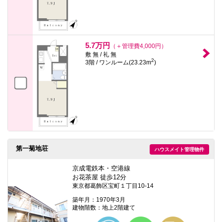
5.7万円
（＋管理費4,000円）
敷 無 / 礼 無
2
3階 / ワンルーム(23.23m
)
第一菊地荘
ハウスメイト管理物件
京成電鉄本・空港線
お花茶屋 徒歩12分
東京都葛飾区宝町１丁目10-14
築年月：1970年3月
建物階数：地上2階建て