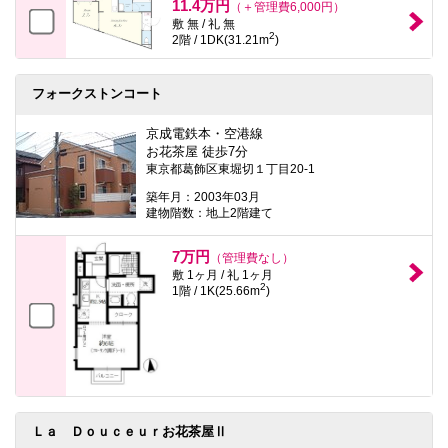
11.4万円
（＋管理費6,000円）
敷 無 / 礼 無
2
2階 / 1DK(31.21m
)
フォークストンコート
京成電鉄本・空港線
お花茶屋 徒歩7分
東京都葛飾区東堀切１丁目20-1
築年月：2003年03月
建物階数：地上2階建て
7万円
（管理費なし）
敷 1ヶ月 / 礼 1ヶ月
2
1階 / 1K(25.66m
)
Ｌａ Ｄｏｕｃｅｕｒお花茶屋Ⅱ