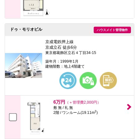
ドゥ・モリオビル
ハウスメイト管理物件
京成電鉄押上線
京成立石 徒歩6分
東京都葛飾区立石４丁目34-15
築年月：1999年1月
建物階数：地上4階建て
6万円
（＋管理費2,000円）
敷 無 / 礼 無
2
2階 / ワンルーム(19.11m
)