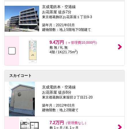
京成電鉄本・空港線
お花茶屋 徒歩7分
東京都葛飾区お花茶屋１丁目9-3
築年月：2021年03月
建物階数：地上5階地下0階建て
9.4万円
（＋管理費10,000円）
敷 無 / 礼 無
2
4階 / 1K(21.75m
)
スカイコート
京成電鉄本・空港線
お花茶屋 徒歩8分
東京都葛飾区東堀切２丁目21-20
築年月：2012年03月
建物階数：地上2階建て
7.2万円
（管理費なし）
敷 1ヶ月 / 礼 1ヶ月