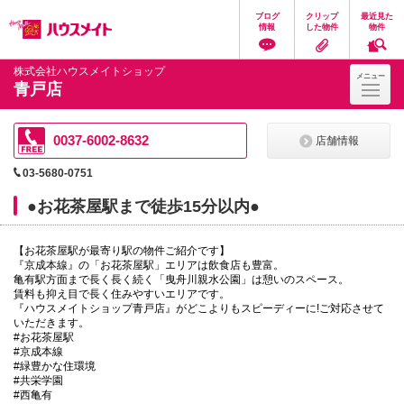
ペ
ペ
こ
こ
こ
ブログ
クリップ
最近見た
ー
ー
こ
こ
こ
情報
した物件
物件
ジ
ジ
か
か
か
の
内
ら
ら
ら
先
を
ヘ
本
フ
株式会社ハウスメイトショップ
メニュー
頭
移
ッ
文
ッ
青戸店
に
動
ダ
に
タ
な
す
情
な
情
り
る
報
り
報
ま
た
に
ま
に
0037-6002-8632
店舗情報
す。
め
な
す。
な
の
り
り
03-5680-0751
リ
ま
ま
ン
す。
す。
●お花茶屋駅まで徒歩15分以内●
ク
で
す。
【お花茶屋駅が最寄り駅の物件ご紹介です】
ヘ
『京成本線』の「お花茶屋駅」エリアは飲食店も豊富。
ッ
亀有駅方面まで長く長く続く「曳舟川親水公園」は憩いのスペース。
ダ
賃料も抑え目で長く住みやすいエリアです。
情
『ハウスメイトショップ青戸店』がどこよりもスピーディーに!ご対応させて
報
いただきます。
に
#お花茶屋駅
移
#京成本線
動
#緑豊かな住環境
し
#共栄学園
ま
#西亀有
す