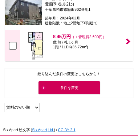
本
豊四季 徒歩21分
文
千葉県柏市篠籠田962番地1
に
移
築年月：2024年02月
動
建物階数：地上2階地下0階建て
し
ま
8.45万円
す
（＋管理費3,500円）
フ
敷 無 / 礼 1ヶ月
2
ッ
1階 / 1LDK(36.72m
)
タ
情
報
に
移
絞り込んだ条件の変更はこちらから！
動
し
ま
条件を変更
す
Six Apart 絵文字
(
Six Apart,Ltd.
) /
CC BY 2.1