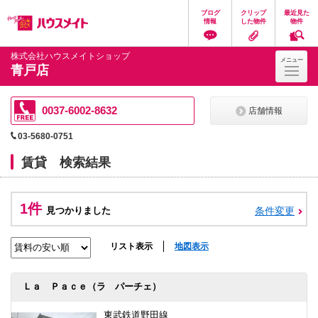
ペ
ペ
こ
こ
こ
ブログ
クリップ
最近見た
ー
ー
こ
こ
こ
情報
した物件
物件
ジ
ジ
か
か
か
の
内
ら
ら
ら
先
を
ヘ
本
フ
株式会社ハウスメイトショップ
メニュー
頭
移
ッ
文
ッ
青戸店
に
動
ダ
に
タ
な
す
情
な
情
り
る
報
り
報
ま
た
に
ま
に
0037-6002-8632
店舗情報
す。
め
な
す。
な
の
り
り
03-5680-0751
リ
ま
ま
ン
す。
す。
賃貸 検索結果
ク
で
す。
ヘ
1件
ッ
見つかりました
条件変更
ダ
情
報
リスト表示
地図表示
に
移
動
Ｌａ Ｐａｃｅ（ラ パーチェ）
し
ま
す
東武鉄道野田線