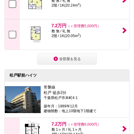
敷 無 / 礼 無
2
2階 / 1K(20.24m
)
7.2万円
（＋管理費5,000円）
敷 無 / 礼 無
2
2階 / 1K(20.05m
)
全部屋を見る
松戸駅前ハイツ
常磐線
松戸 徒歩2分
千葉県松戸市本町4-1
築年月：1989年12月
建物階数：地上10階地下1階建て
7.2万円
（＋管理費6,000円）
敷 1ヶ月 / 礼 1ヶ月
2