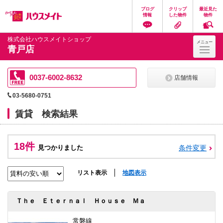
ペ
ペ
こ
こ
こ
ブログ
クリップ
最近見た
ー
ー
こ
こ
こ
情報
した物件
物件
ジ
ジ
か
か
か
の
内
ら
ら
ら
先
を
ヘ
本
フ
株式会社ハウスメイトショップ
メニュー
頭
移
ッ
文
ッ
青戸店
に
動
ダ
に
タ
な
す
情
な
情
り
る
報
り
報
ま
た
に
ま
に
0037-6002-8632
店舗情報
す。
め
な
す。
な
の
り
り
03-5680-0751
リ
ま
ま
ン
す。
す。
賃貸 検索結果
ク
で
す。
ヘ
18件
ッ
見つかりました
条件変更
ダ
情
報
リスト表示
地図表示
に
移
動
Ｔｈｅ Ｅｔｅｒｎａｌ Ｈｏｕｓｅ Ｍａ
し
ま
す
常磐線