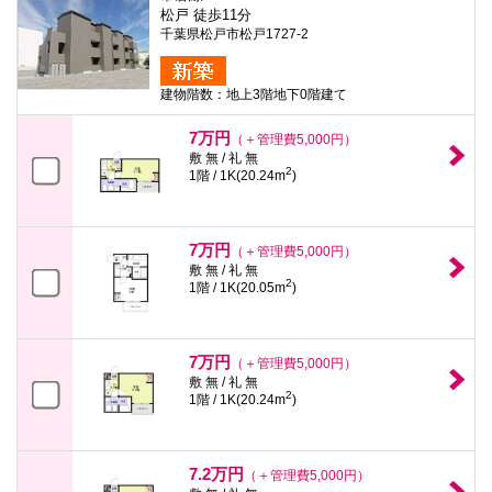
本
松戸 徒歩11分
文
千葉県松戸市松戸1727-2
に
移
動
建物階数：地上3階地下0階建て
し
ま
す
7万円
（＋管理費5,000円）
フ
敷 無 / 礼 無
ッ
2
1階 / 1K(20.24m
)
タ
情
報
に
7万円
（＋管理費5,000円）
移
敷 無 / 礼 無
動
2
1階 / 1K(20.05m
)
し
ま
す
7万円
（＋管理費5,000円）
敷 無 / 礼 無
2
1階 / 1K(20.24m
)
7.2万円
（＋管理費5,000円）