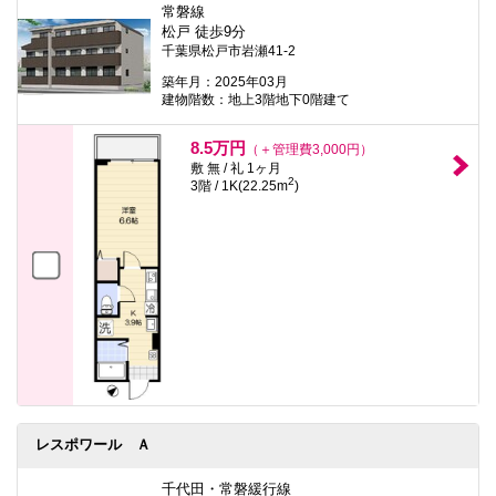
常磐線
松戸 徒歩9分
千葉県松戸市岩瀬41-2
築年月：2025年03月
建物階数：地上3階地下0階建て
8.5万円
（＋管理費3,000円）
敷 無 / 礼 1ヶ月
2
3階 / 1K(22.25m
)
レスポワール Ａ
千代田・常磐緩行線