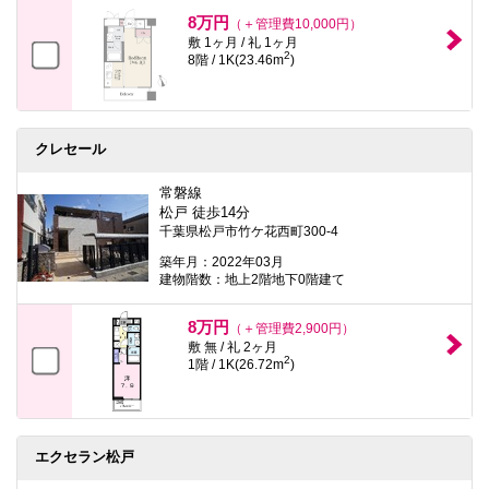
8万円
（＋管理費10,000円）
敷 1ヶ月 / 礼 1ヶ月
2
8階 / 1K(23.46m
)
クレセール
常磐線
松戸 徒歩14分
千葉県松戸市竹ケ花西町300-4
築年月：2022年03月
建物階数：地上2階地下0階建て
8万円
（＋管理費2,900円）
敷 無 / 礼 2ヶ月
2
1階 / 1K(26.72m
)
エクセラン松戸