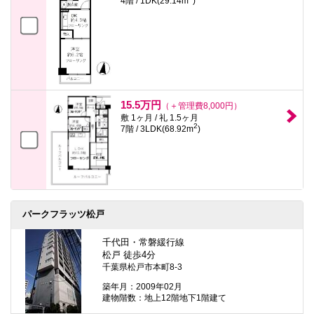
4階 / 1DK(29.14m
)
15.5万円
（＋管理費8,000円）
敷 1ヶ月 / 礼 1.5ヶ月
2
7階 / 3LDK(68.92m
)
パークフラッツ松戸
千代田・常磐緩行線
松戸 徒歩4分
千葉県松戸市本町8-3
築年月：2009年02月
建物階数：地上12階地下1階建て