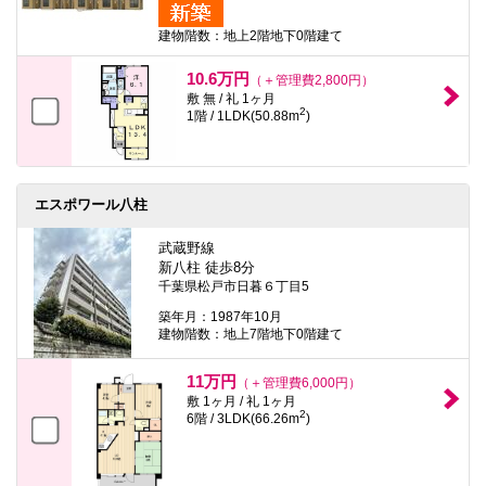
建物階数：地上2階地下0階建て
10.6万円
（＋管理費2,800円）
敷 無 / 礼 1ヶ月
2
1階 / 1LDK(50.88m
)
エスポワール八柱
武蔵野線
新八柱 徒歩8分
千葉県松戸市日暮６丁目5
築年月：1987年10月
建物階数：地上7階地下0階建て
11万円
（＋管理費6,000円）
敷 1ヶ月 / 礼 1ヶ月
2
6階 / 3LDK(66.26m
)