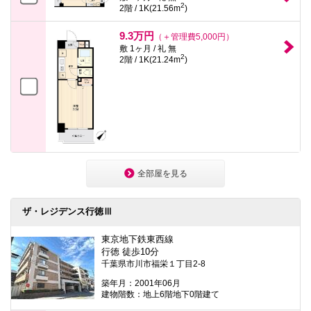
2
2階 / 1K(21.56m
)
9.3万円
（＋管理費5,000円）
敷 1ヶ月 / 礼 無
2
2階 / 1K(21.24m
)
全部屋を見る
ザ・レジデンス行徳Ⅲ
東京地下鉄東西線
行徳 徒歩10分
千葉県市川市福栄１丁目2-8
築年月：2001年06月
建物階数：地上6階地下0階建て