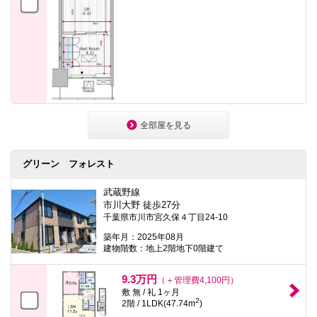
全部屋を見る
グリーン フォレスト
武蔵野線
市川大野 徒歩27分
千葉県市川市宮久保４丁目24-10
築年月：2025年08月
建物階数：地上2階地下0階建て
9.3万円
（＋管理費4,100円）
敷 無 / 礼 1ヶ月
2
2階 / 1LDK(47.74m
)