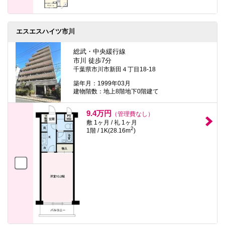
エスエスハイツ市川
総武・中央緩行線
市川 徒歩7分
千葉県市川市新田４丁目18-18
築年月：1999年03月
建物階数：地上8階地下0階建て
9.4万円
（管理費なし）
敷 1ヶ月 / 礼 1ヶ月
2
1階 / 1K(28.16m
)