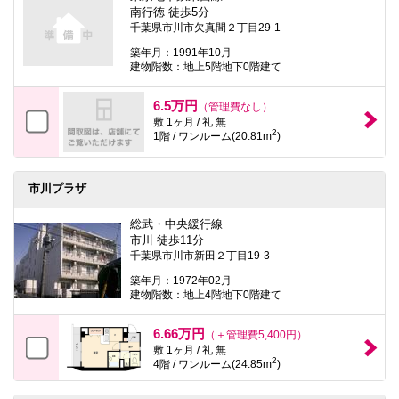
本
南行徳 徒歩5分
文
千葉県市川市欠真間２丁目29-1
に
移
築年月：1991年10月
動
建物階数：地上5階地下0階建て
し
ま
6.5万円
す
（管理費なし）
フ
敷 1ヶ月 / 礼 無
2
ッ
1階 / ワンルーム(20.81m
)
タ
情
報
市川プラザ
に
移
動
総武・中央緩行線
し
市川 徒歩11分
ま
千葉県市川市新田２丁目19-3
す
築年月：1972年02月
建物階数：地上4階地下0階建て
6.66万円
（＋管理費5,400円）
敷 1ヶ月 / 礼 無
2
4階 / ワンルーム(24.85m
)