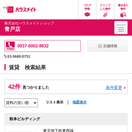
ペ
ペ
こ
こ
こ
ブログ
クリップ
最近見た
ー
ー
こ
こ
こ
情報
した物件
物件
ジ
ジ
か
か
か
の
内
ら
ら
ら
先
を
ヘ
本
フ
株式会社ハウスメイトショップ
メニュー
頭
移
ッ
文
ッ
青戸店
に
動
ダ
に
タ
な
す
情
な
情
り
る
報
り
報
ま
た
に
ま
に
0037-6002-8632
店舗情報
す。
め
な
す。
な
の
り
り
03-5680-0751
リ
ま
ま
ン
す。
す。
賃貸 検索結果
ク
で
す。
ヘ
42件
ッ
見つかりました
条件変更
ダ
情
報
リスト表示
地図表示
に
移
動
秋本ビルディング
し
ま
す
東京地下鉄東西線