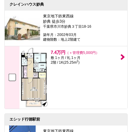
クレインハウス妙典
東京地下鉄東西線
妙典 徒歩3分
千葉県市川市妙典３丁目18-16
築年月：2002年03月
建物階数：地上2階建て
7.4万円
（＋管理費5,000円）
敷 1ヶ月 / 礼 1ヶ月
2
2階 / 1K(25.25m
)
エシッド行徳駅前
東京地下鉄東西線