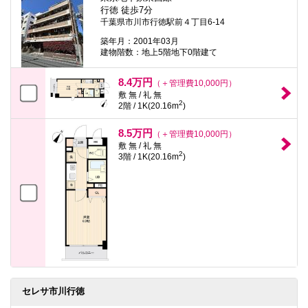
行徳 徒歩7分
千葉県市川市行徳駅前４丁目6-14
築年月：2001年03月
建物階数：地上5階地下0階建て
8.4万円
（＋管理費10,000円）
敷 無 / 礼 無
2
2階 / 1K(20.16m
)
8.5万円
（＋管理費10,000円）
敷 無 / 礼 無
2
3階 / 1K(20.16m
)
セレサ市川行徳