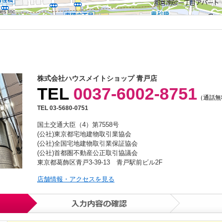
s Inc.
s Inc.
s Inc.
s Inc.
s Inc.
s Inc.
s Inc.
s Inc.
s Inc.
株式会社ハウスメイトショップ 青戸店
TEL
0037-6002-8751
（通話無
TEL 03-5680-0751
国土交通大臣（4）第7558号
(公社)東京都宅地建物取引業協会
(公社)全国宅地建物取引業保証協会
(公社)首都圏不動産公正取引協議会
東京都葛飾区青戸3-39-13 青戸駅前ビル2F
店舗情報・アクセスを見る