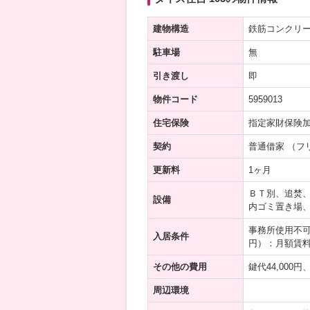
建物構造
鉄筋コンクリ
駐車場
無
引き渡し
即
物件コード
5959013
住宅保険
指定家財保険
契約
普通借家 （フ
更新料
1ヶ月
ＢＴ別、追焚
設備
内ゴミ置き場
事務所使用不
入居条件
円）：月額賃料
その他の費用
鍵代44,000
周辺環境