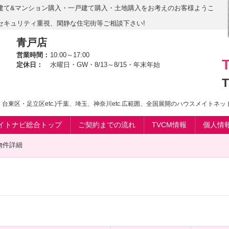
建て&マンション購入・一戸建て購入・土地購入をお考えのお客様ようこ
セキュリティ重視、閑静な住宅街等ご相談下さい!
青戸店
営業時間：
10:00～17:00
定休日：
水曜日・GW・8/13～8/15・年末年始
T
台東区・足立区etc.)千葉、埼玉、神奈川etc.広範囲、全国展開のハウスメイトネ
イトナビ総合トップ
ご契約までの流れ
TVCM情報
個人情
物件詳細