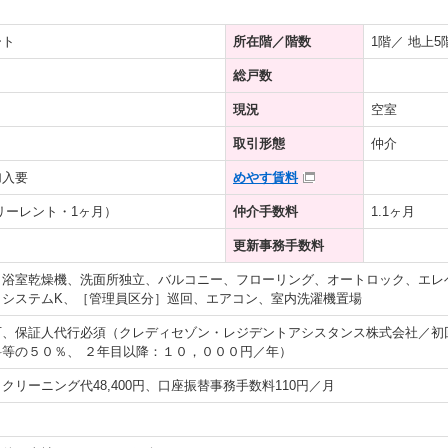
ート
所在階／階数
1階／ 地上
総戸数
現況
空室
取引形態
仲介
加入要
めやす賃料
リーレント・1ヶ月）
仲介手数料
1.1ヶ月
更新事務手数料
、浴室乾燥機、洗面所独立、バルコニー、フローリング、オートロック、エレ
、システムK、［管理員区分］巡回、エアコン、室内洗濯機置場
可、保証人代行必須（クレディセゾン・レジデントアシスタンス株式会社／初
等の５０％、 ２年目以降：１０，０００円／年）
円、クリーニング代48,400円、口座振替事務手数料110円／月