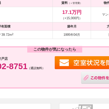
通
賃料
物
（＋管理費）
17.1万円
マン
（+15,000円）
専有面積
築年月
2
9.72m
1995年04月
この物件が気になったら
青戸店
02-8751
（通話無料）