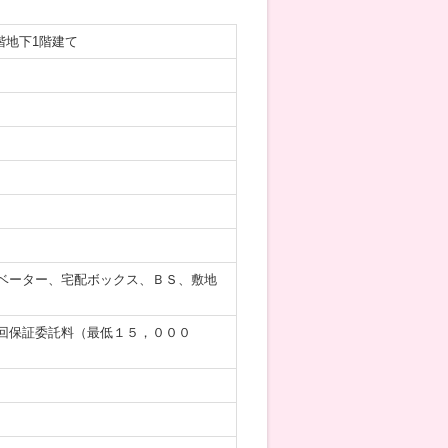
5階地下1階建て
ベーター、宅配ボックス、ＢＳ、敷地
回保証委託料（最低１５，０００