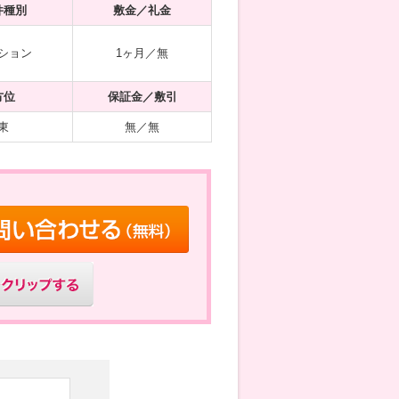
件種別
敷金／礼金
ション
1ヶ月／無
方位
保証金／敷引
東
無／無