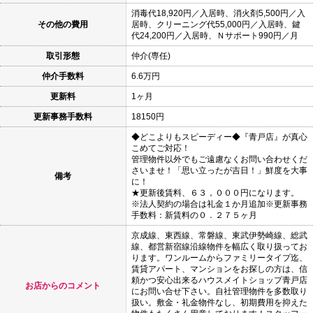
消毒代18,920円／入居時、消火剤5,500円／入
その他の費用
居時、クリーニング代55,000円／入居時、鍵
代24,200円／入居時、Ｎサポート990円／月
取引形態
仲介(専任)
仲介手数料
6.6万円
更新料
1ヶ月
更新事務手数料
18150円
◆どこよりもスピーディー◆『青戸店』が真心
こめてご対応！
管理物件以外でもご遠慮なくお問い合わせくだ
さいませ！「思い立ったが吉日！」鮮度を大事
備考
に！
★更新後賃料、６３，０００円になります。
※法人契約の場合は礼金１か月追加※更新事務
手数料：新賃料の０．２７５ヶ月
京成線、東西線、常磐線、東武伊勢崎線、総武
線、都営新宿線沿線物件を幅広く取り扱ってお
ります。ワンルームからファミリータイプ迄、
賃貸アパート、マンションをお探しの方は、信
頼かつ安心出来るハウスメイトショップ青戸店
お店からのコメント
にお問い合せ下さい。自社管理物件を多数取り
扱い。敷金・礼金物件なし、初期費用を抑えた