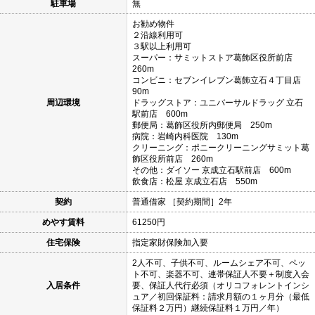
駐車場
無
お勧め物件
２沿線利用可
３駅以上利用可
スーパー：サミットストア葛飾区役所前店
260m
コンビニ：セブンイレブン葛飾立石４丁目店
90m
周辺環境
ドラッグストア：ユニバーサルドラッグ 立石
駅前店 600m
郵便局：葛飾区役所内郵便局 250m
病院：岩崎内科医院 130m
クリーニング：ポニークリーニングサミット葛
飾区役所前店 260m
その他：ダイソー 京成立石駅前店 600m
飲食店：松屋 京成立石店 550m
契約
普通借家 ［契約期間］2年
めやす賃料
61250円
住宅保険
指定家財保険加入要
2人不可、子供不可、ルームシェア不可、ペッ
ト不可、楽器不可、連帯保証人不要＋制度入会
入居条件
要、保証人代行必須（オリコフォレントインシ
ュア／初回保証料：請求月額の１ヶ月分（最低
保証料２万円）継続保証料１万円／年）