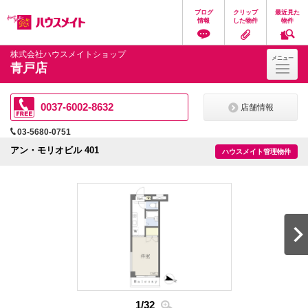
ペ
ペ
こ
こ
こ
ブログ
クリップ
最近見た
ー
ー
こ
こ
こ
情報
した物件
物件
ジ
ジ
か
か
か
の
内
ら
ら
ら
先
を
ヘ
本
フ
株式会社ハウスメイトショップ
メニュー
頭
移
ッ
文
ッ
青戸店
に
動
ダ
に
タ
な
す
情
な
情
り
る
報
り
報
ま
た
に
ま
に
0037-6002-8632
店舗情報
す。
め
な
す。
な
の
り
り
03-5680-0751
リ
ま
ま
ン
す。
す。
アン・モリオビル 401
ハウスメイト管理物件
ク
で
す。
ヘ
ッ
ダ
情
報
に
移
動
し
ま
す
1
/
32
2
/
3