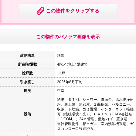
この物件をクリップする
この物件のパノラマ画像を表示
建物構造
鉄骨
所在階/階数
4階／ 地上4階建て
総戸数
12戸
引き渡し
2026年8月下旬
現況
空室
給湯、ＢＴ別、シャワー、洗面台、温水洗浄便
座、最上階、角部屋、２面採光、バルコニー、
収納、下駄箱、ゴミ置場、インターネット接続
設備
可（接続環境：光）、ＣＡＴＶ（CATV会社名
：J:COM）、24ｈ管理、敷地内ゴミ置き場、
当社管理物件、都市ガス、室内洗濯機置場、ガ
スコンロ一口設置済み