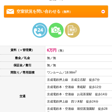
本
文
に
空室状況を問い合わせる
（無料）
移
動
し
ま
す
フ
ッ
タ
情
6万円
報
賃料（＋管理費）
（無）
に
移
敷金／礼金
無／無
動
保証金／敷引
無／無
し
ま
2
間取り／専用面積
ワンルーム／18.98m
す
京成電鉄押上線 京成立石駅 徒歩7分
京成電鉄本・空港線 青砥駅 徒歩12分
京成電鉄本・空港線 お花茶屋駅 徒歩14分
交通
京成電鉄押上線 四ツ木駅 徒歩24分
京成電鉄本・空港線 堀切菖蒲園駅 徒歩28