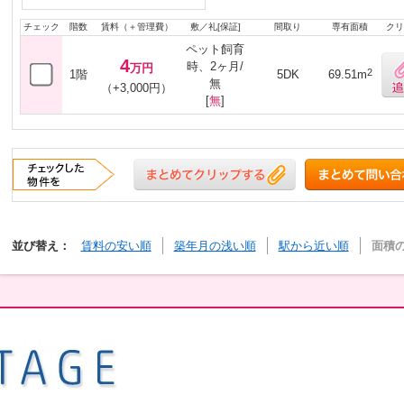
チェック
階数
賃料（＋管理費）
敷／礼[保証]
間取り
専有面積
クリ
ペット飼育
4
時、2ヶ月/
万円
2
1階
5DK
69.51m
無
（+3,000円）
[
無
]
並び替え：
賃料の安い順
築年月の浅い順
駅から近い順
面積