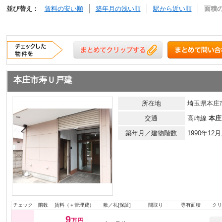
並び替え：
賃料の安い順
築年月の浅い順
駅から近い順
面積
本庄市寿Ｕ戸建
所在地
埼玉県本庄市
交通
高崎線
本庄
築年月／建物階数
1990年1
チェック
階数
賃料（＋管理費）
敷／礼[保証]
間取り
専有面積
クリ
9
万円