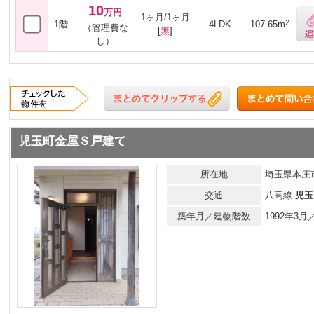
10
万円
1ヶ月/1ヶ月
2
1階
4LDK
107.65m
（管理費な
[
無
]
し）
児玉町金屋Ｓ戸建て
所在地
埼玉県本庄市
交通
八高線
児玉
築年月／建物階数
1992年3