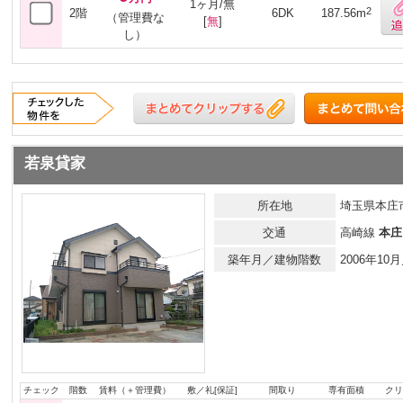
1ヶ月/無
2
2階
6DK
187.56m
（管理費な
[
無
]
し）
若泉貸家
所在地
埼玉県本庄市
交通
高崎線
本庄
築年月／建物階数
2006年1
チェック
階数
賃料（＋管理費）
敷／礼[保証]
間取り
専有面積
クリ