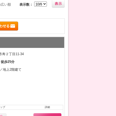
の広い順
表示数：
寿２丁目11-34
 徒歩25分
2月／地上2階建て
ップ
詳細