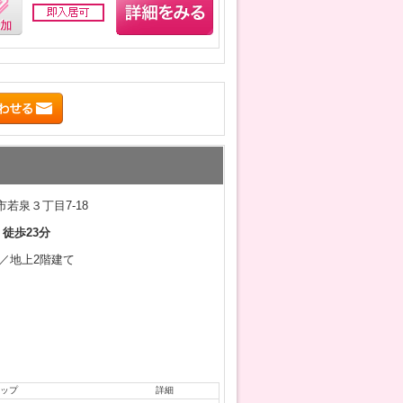
若泉３丁目7-18
 徒歩23分
0月／地上2階建て
ップ
詳細