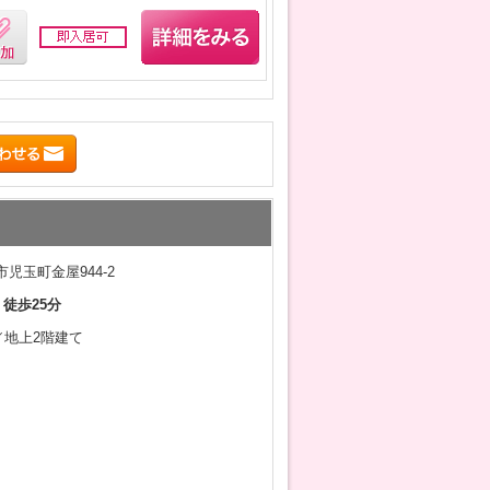
児玉町金屋944-2
 徒歩25分
月／地上2階建て