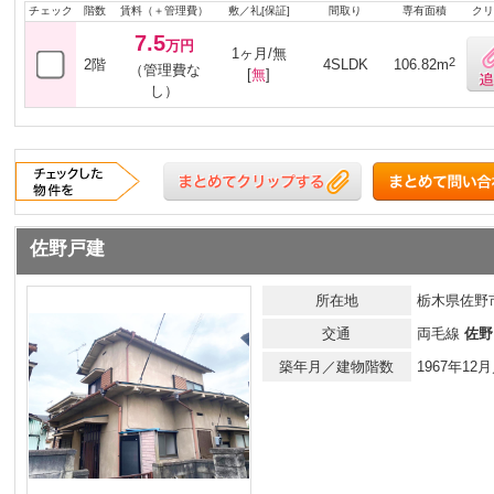
チェック
階数
賃料（＋管理費）
敷／礼[保証]
間取り
専有面積
クリ
7.5
万円
1ヶ月/無
2
2階
4SLDK
106.82m
（管理費な
[
無
]
し）
佐野戸建
所在地
栃木県佐野市
交通
両毛線
佐野
築年月／建物階数
1967年1