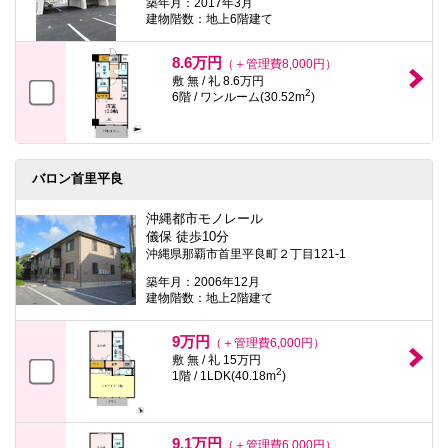
築年月：2017年3月
建物階数：地上6階建て
8.6万円
（＋管理費8,000円）
敷 無 / 礼 8.6万円
2
6階 / ワンルーム(30.52m
)
バロン首里平良
沖縄都市モノレール
儀保 徒歩10分
沖縄県那覇市首里平良町２丁目121-1
築年月：2006年12月
建物階数：地上2階建て
9万円
（＋管理費6,000円）
敷 無 / 礼 15万円
2
1階 / 1LDK(40.18m
)
9.1万円
（＋管理費6,000円）