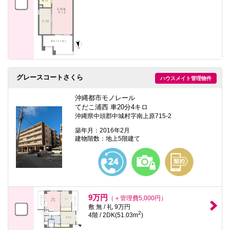
グレースコートさくら
ハウスメイト管理物件
沖縄都市モノレール
てだこ浦西 車20分4キロ
沖縄県中頭郡中城村字南上原715-2
築年月：2016年2月
建物階数：地上5階建て
9万円
（＋管理費5,000円）
敷 無 / 礼 9万円
2
4階 / 2DK(51.03m
)