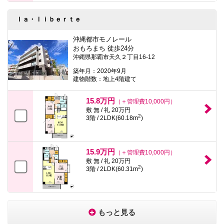
ｌａ・ｌｉｂｅｒｔｅ
沖縄都市モノレール
おもろまち 徒歩24分
沖縄県那覇市天久２丁目16-12
築年月：2020年9月
建物階数：地上4階建て
15.8万円
（＋管理費10,000円）
敷 無 / 礼 20万円
2
3階 / 2LDK(60.18m
)
15.9万円
（＋管理費10,000円）
敷 無 / 礼 20万円
2
3階 / 2LDK(60.31m
)
もっと見る