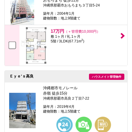
おもろまち 徒歩11分
沖縄県那覇市おもろまち３丁目5-24
築年月：2004年1月
建物階数：地上9階建て
17万円
（＋管理費10,000円）
敷 1ヶ月 / 礼 1ヶ月
2
5階 / 3LDK(67.71m
)
Ｅｙｅ‘ｓ高良
ハウスメイト管理物件
沖縄都市モノレール
赤嶺 徒歩15分
沖縄県那覇市高良２丁目7-22
築年月：2019年4月
建物階数：地上5階建て