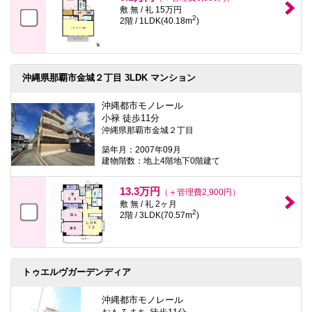
敷 無 / 礼 15万円
2
2階 / 1LDK(40.18m
)
沖縄県那覇市金城２丁目 3LDK マンション
沖縄都市モノレール
小禄 徒歩11分
沖縄県那覇市金城２丁目
築年月：2007年09月
建物階数：地上4階地下0階建て
13.3万円
（＋管理費2,900円）
敷 無 / 礼 2ヶ月
2
2階 / 3LDK(70.57m
)
トゥエルヴガーデンディア
沖縄都市モノレール