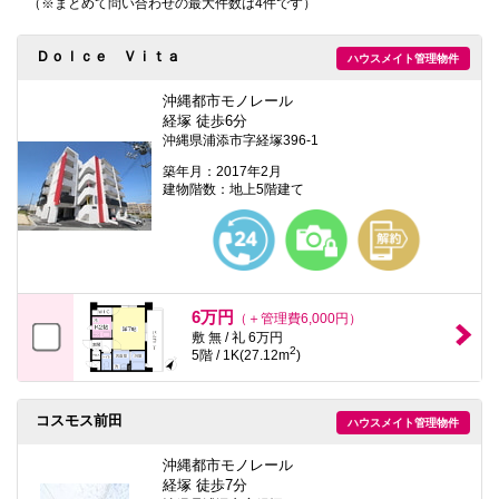
（※まとめて問い合わせの最大件数は4件です）
本
文
に
Ｄｏｌｃｅ Ｖｉｔａ
ハウスメイト管理物件
移
動
し
沖縄都市モノレール
ま
経塚 徒歩6分
す
沖縄県浦添市字経塚396-1
フ
ッ
築年月：2017年2月
タ
建物階数：地上5階建て
情
報
に
移
動
し
ま
6万円
（＋管理費6,000円）
す
敷 無 / 礼 6万円
2
5階 / 1K(27.12m
)
コスモス前田
ハウスメイト管理物件
沖縄都市モノレール
経塚 徒歩7分