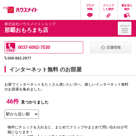
ペ
ペ
こ
こ
こ
ブログ
クリップ
最近見た
ー
ー
こ
こ
こ
情報
した物件
物件
ジ
ジ
か
か
か
の
内
ら
ら
ら
先
を
ヘ
本
フ
株式会社ハウスメイトショップ
メニュー
頭
移
ッ
文
ッ
那覇おもろまち店
に
動
ダ
に
タ
な
す
情
な
情
り
る
報
り
報
ま
た
に
ま
に
0037-6002-7530
店舗情報
す。
め
な
す。
な
の
り
り
098-882-2977
リ
ま
ま
ン
す。
す。
インターネット無料 のお部屋
ク
で
す。
お家でインターネットをたくさん使いたい方へ、嬉しいインターネット無料
ヘ
のお部屋を集めました。
ッ
ダ
情
46件
見つかりました
報
に
移
動
し
物件にチェックを入れると、まとめてクリップやまとめて問い合わせが可
ま
能になります！
す