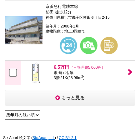
京浜急行電鉄本線
杉田 徒歩12分
神奈川県横浜市磯子区杉田６丁目2-15
築年月：2008年2月
建物階数：地上3階建て
6.5万円
（＋管理費5,000円）
敷 無 / 礼 無
2
3階 / 1K(28.98m
)
もっと見る
Six Apart 絵文字
(
Six Apart,Ltd.
) /
CC BY 2.1