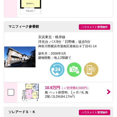
マニフィーク参番館
ハウスメイト管理物件
京浜東北・根岸線
洋光台 バス9分「日野峰」徒歩5分
神奈川県横浜市港南区港南台８丁目41-14
築年月：2008年3月
建物階数：地上2階建て
10.9万円
（＋管理費4,500円）
敷 ペット飼育時、1ヶ月 / 礼 無
2
2階 / 2LDK(64.17m
)
ソレアードＳ・Ｋ
ハウスメイト管理物件