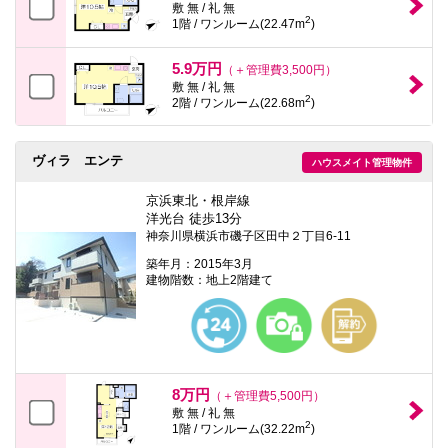
敷 無 / 礼 無
2
1階 / ワンルーム(22.47m
)
5.9万円
（＋管理費3,500円）
敷 無 / 礼 無
2
2階 / ワンルーム(22.68m
)
ヴィラ エンテ
ハウスメイト管理物件
京浜東北・根岸線
洋光台 徒歩13分
神奈川県横浜市磯子区田中２丁目6-11
築年月：2015年3月
建物階数：地上2階建て
8万円
（＋管理費5,500円）
敷 無 / 礼 無
2
1階 / ワンルーム(32.22m
)