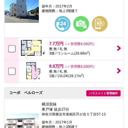
築年月：2017年2月
建物階数：地上3階建て
7.7万円
（＋管理費4,000円）
敷 無 / 礼 無
2
3階 / ワンルーム(26.88m
)
8.9万円
（＋管理費4,000円）
敷 無 / 礼 無
2
1階 / 1SLDK(39.17m
)
コーポ ベルローズ
ハウスメイト管理物件
横須賀線
東戸塚 徒歩27分
神奈川県横浜市港南区芹が谷５丁目57-13
築年月：2017年1月
建物階数：地上3階建て