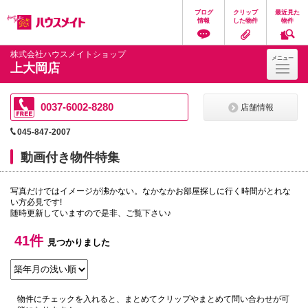
ペ
ペ
こ
こ
こ
ブログ
クリップ
最近見た
ー
ー
こ
こ
こ
情報
した物件
物件
ジ
ジ
か
か
か
の
内
ら
ら
ら
先
を
ヘ
本
フ
株式会社ハウスメイトショップ
メニュー
頭
移
ッ
文
ッ
上大岡店
に
動
ダ
に
タ
な
す
情
な
情
り
る
報
り
報
ま
た
に
ま
に
0037-6002-8280
店舗情報
す。
め
な
す。
な
の
り
り
045-847-2007
リ
ま
ま
ン
す。
す。
動画付き物件特集
ク
で
す。
写真だけではイメージが沸かない。なかなかお部屋探しに行く時間がとれな
ヘ
い方必見です!
ッ
随時更新していますので是非、ご覧下さい♪
ダ
情
報
41件
見つかりました
に
移
動
し
ま
物件にチェックを入れると、まとめてクリップやまとめて問い合わせが可
す