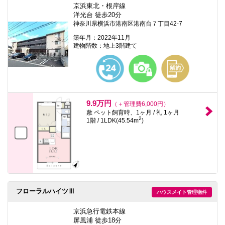
京浜東北・根岸線
洋光台 徒歩20分
神奈川県横浜市港南区港南台７丁目42-7
築年月：2022年11月
建物階数：地上3階建て
9.9万円
（＋管理費6,000円）
敷 ペット飼育時、1ヶ月 / 礼 1ヶ月
2
1階 / 1LDK(45.54m
)
フローラルハイツⅢ
ハウスメイト管理物件
京浜急行電鉄本線
屏風浦 徒歩18分