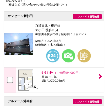
能になります！
本
（※まとめて問い合わせの最大件数は4件です）
文
に
移
サンセール新杉田
ハウスメイト管理物件
動
し
ま
京浜東北・根岸線
す
新杉田 徒歩10分
フ
神奈川県横浜市磯子区杉田５丁目21-17
ッ
タ
築年月：2023年3月
情
建物階数：地上3階建て
報
に
移
動
し
ま
す
5.6万円
（＋管理費4,000円）
敷 無 / 礼 無
2
1階 / 1K(20.06m
)
アルテール港南台
ハウスメイト管理物件