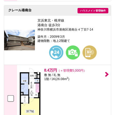
クレール港南台
ハウスメイト管理物件
京浜東北・根岸線
港南台 徒歩3分
神奈川県横浜市港南区港南台４丁目7-14
築年月：2009年3月
建物階数：地上2階建て
8.4万円
（＋管理費5,000円）
敷 無 / 礼 無
2
1階 / 1K(26.08m
)