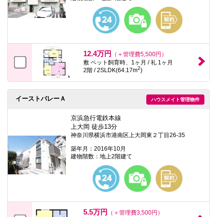
12.4万円
（＋管理費5,500円）
敷 ペット飼育時、1ヶ月 / 礼 1ヶ月
2
2階 / 2SLDK(64.17m
)
イーストバレーＡ
ハウスメイト管理物件
京浜急行電鉄本線
上大岡 徒歩13分
神奈川県横浜市港南区上大岡東２丁目26-35
築年月：2016年10月
建物階数：地上2階建て
5.5万円
（＋管理費3,500円）