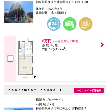
神奈川県横浜市港南区笹下５丁目11-30
築年月：2022年3月
建物階数：地上2階建て
6万円
（＋管理費5,000円）
敷 無 / 礼 無
2
2階 / 1K(24.42m
)
ａｐａｒｔｍｅｎｔ ｈｏｕｓｅ ｆ
ハウスメイト管理物件
横浜市ブルーライン
蒔田 徒歩7分
神奈川県横浜市南区井土ケ谷下町33-7