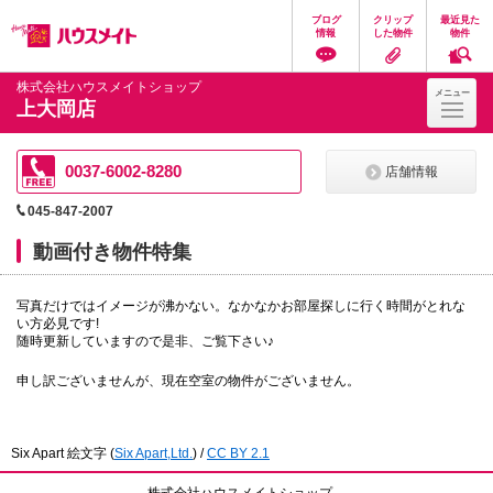
ペ
ペ
こ
こ
こ
ブログ
クリップ
最近見た
ー
ー
こ
こ
こ
情報
した物件
物件
ジ
ジ
か
か
か
の
内
ら
ら
ら
先
を
ヘ
本
フ
株式会社ハウスメイトショップ
メニュー
頭
移
ッ
文
ッ
上大岡店
に
動
ダ
に
タ
な
す
情
な
情
り
る
報
り
報
ま
た
に
ま
に
0037-6002-8280
店舗情報
す。
め
な
す。
な
の
り
り
045-847-2007
リ
ま
ま
ン
す。
す。
動画付き物件特集
ク
で
す。
写真だけではイメージが沸かない。なかなかお部屋探しに行く時間がとれな
ヘ
い方必見です!
ッ
随時更新していますので是非、ご覧下さい♪
ダ
情
報
申し訳ございませんが、現在空室の物件がございません。
に
移
動
し
Six Apart 絵文字
(
Six Apart,Ltd.
) /
CC BY 2.1
ま
す