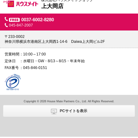
株式会社ハウスメイトショップ
本
上大岡店
文
に
移
0037-6002-8280
動
045-847-2007
し
ま
〒233-0002
す
神奈川県横浜市港南区上大岡西1-14-6 Daiwa上大岡ビル2F
フ
ッ
タ
営業時間
10:00～17:00
情
定休日
水曜日・GW・8/13～8/15・年末年始
報
に
FAX番号
045-846-0151
移
動
し
ま
す
Copyright © 2026 House Mate Partners Co., Ltd. All Rights Reserved.
PCサイトを表示