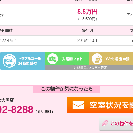
5.5万円
7分
ア
（+3,500円）
専有面積
築年月
2
2.47m
2016年10月
この物件が気になったら
上大岡店
02-8288
（通話無料）