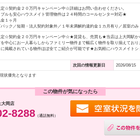
限定☆契約金２０万円キャンペーン中☆詳細はお問い合わせください。
ラブルも安心ハウスメイト管理物件は２４時間のコールセンター対応★
礼金１ヶ月
万パック／短期・法人契約対象外／１年未満解約違約金１カ月有り／居室のみ
限定☆契約金２０万円キャンペーン中☆★賃貸も、売買も★当店は上大岡駅か
アを中心にお一人暮らしからファミリー物件まで幅広く物件を取り揃えており
トに掲載されている物件ほぼ全てご紹介が可能です★お気軽にハウスメイトシ
次回の情報更新日
2026/08/15
現状優先となります
この物件が気になったら
上大岡店
02-8288
（通話無料）