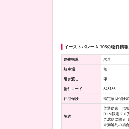
イーストバレーＡ 105の物件情報
建物構造
木造
駐車場
無
引き渡し
即
物件コード
843186
住宅保険
指定家財保険
普通借家 ［契
[ＨＭ限定２０
契約
ご成約に限る
未満解約の場合