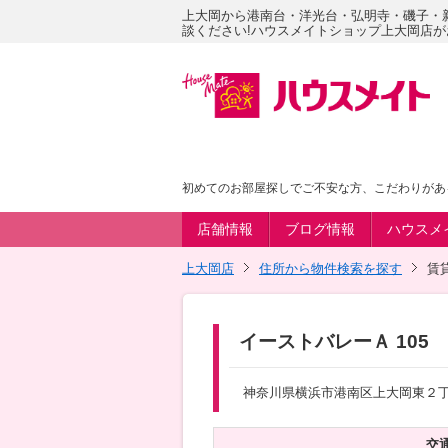
上大岡から港南台・洋光台・弘明寺・磯子・
談ください!ハウスメイトショップ上大岡店
初めてのお部屋探しでご不安な方、こだわりがあ
店舗情報
ブログ情報
ハウスメ
上大岡店
住所から物件検索を探す
賃
イーストバレーＡ 105
神奈川県横浜市港南区上大岡東２丁目
交