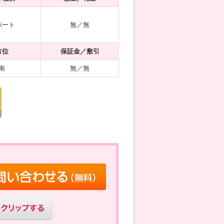
パート
無／無
方位
保証金／敷引
南
無／無