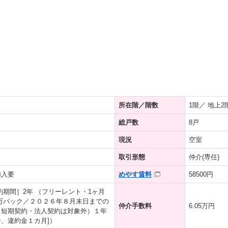
所在階／階数
1階／ 地上2
総戸数
8戸
現況
空室
取引形態
仲介(専任)
加入要
めやす賃料
58500円
約期間］2年 （フリーレント・1ヶ月
万パック／２０２６年８月末日までの
仲介手数料
6.05万円
（短期契約・法人契約は対象外）１年
、違約金１カ月]）