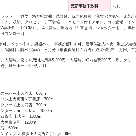
更新事務手数料
なし
、シャワー、追焚、浴室乾燥機、洗面台、洗面化粧台、温水洗浄便座、３点給
システム、収納、クロゼット、下駄箱、ＴＶモニタ付ドアホン、ゴミ置場、イ
TV会社名 ：J:COM）、24ｈ管理、敷地内ゴミ置き場、シャッター雨戸、
ＩＨコンロ一口
供不可、ペット不可、楽器不可、事務所使用不可、連帯保証人不要＋制度入会
初回保証料：請求月額の１ヶ月分（最低保証料２万円）継続保証料１万円／年
0円／入居時、投てき用消火用具5,500円／入居時、町内会費200円／月、クリー
入居時、Ｎサポート990円／月
可
スーパー上大岡店 650m
ソン上大岡西２丁目店 700m
クフーズ上大岡店 700m
ンター：ｍｉｏｋａ 1000m
百貨店 上大岡 1000m
大岡郵便局 1200m
院 600m
ンイレブン 横浜上大岡西２丁目店 950m