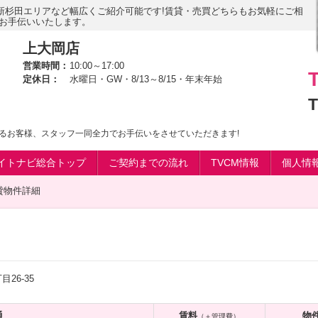
新杉田エリアなど幅広くご紹介可能です!賃貸・売買どちらもお気軽にご相
がお手伝いいたします。
上大岡店
営業時間：
10:00～17:00
定休日：
水曜日・GW・8/13～8/15・年末年始
T
るお客様、スタッフ一同全力でお手伝いをさせていただきます!
イトナビ総合トップ
ご契約までの流れ
TVCM情報
個人情
貸物件詳細
26-35
通
賃料
物
（＋管理費）