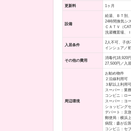
更新料
1ヶ月
給湯、ＢＴ別
24時間換気
設備
ＣＡＴＶ（CA
洗濯機置場、
2人不可、子
入居条件
インシュア／
消毒代18,92
その他の費用
27,500円／
お勧め物件
２沿線利用可
３駅以上利用
スーパー：業務
コンビニ：ロー
周辺環境
スーパー：ヨー
ショッピングセ
デパート：京急
郵便局：横浜上
病院：森が丘医
コンビニ：セブ