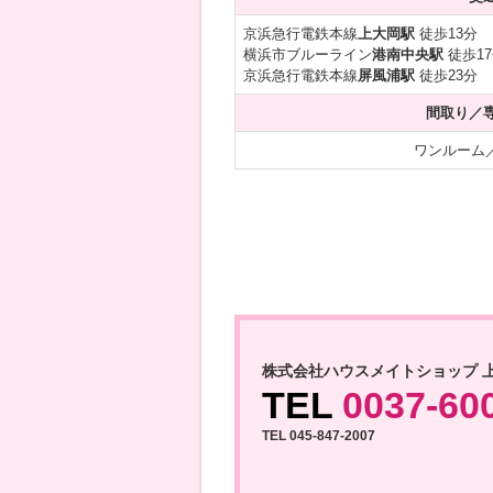
京浜急行電鉄本線
上大岡駅
徒歩13分
横浜市ブルーライン
港南中央駅
徒歩1
京浜急行電鉄本線
屏風浦駅
徒歩23分
間取り／
ワンルーム／2
株式会社ハウスメイトショップ 
TEL
0037-60
TEL 045-847-2007