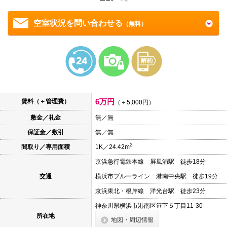
本
文
に
空室状況を問い合わせる
（無料）
移
動
し
ま
す
フ
ッ
タ
情
6万円
報
賃料（＋管理費）
（＋5,000円）
に
移
敷金／礼金
無／無
動
保証金／敷引
無／無
し
ま
2
間取り／専用面積
1K／24.42m
す
京浜急行電鉄本線 屏風浦駅 徒歩18分
交通
横浜市ブルーライン 港南中央駅 徒歩19分
京浜東北・根岸線 洋光台駅 徒歩23分
神奈川県横浜市港南区笹下５丁目11-30
所在地
地図・周辺情報