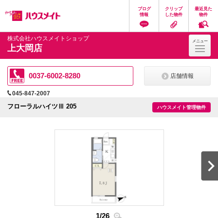
ペ
ペ
こ
こ
こ
ブログ
クリップ
最近見た
ー
ー
こ
こ
こ
情報
した物件
物件
ジ
ジ
か
か
か
の
内
ら
ら
ら
先
を
ヘ
本
フ
株式会社ハウスメイトショップ
メニュー
頭
移
ッ
文
ッ
上大岡店
に
動
ダ
に
タ
な
す
情
な
情
り
る
報
り
報
ま
た
に
ま
に
0037-6002-8280
店舗情報
す。
め
な
す。
な
の
り
り
045-847-2007
リ
ま
ま
ン
す。
す。
フローラルハイツⅢ 205
ハウスメイト管理物件
ク
で
す。
ヘ
ッ
ダ
情
報
に
移
動
し
ま
す
1
/
26
2
/
2