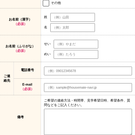
その他
姓
お名前（漢字）
（必須）
名
せい
お名前（ふりがな）
（必須）
めい
電話番号
ご連
絡先
E-mail
（必須）
ご希望の連絡方法・時間帯、見学希望日時、希望条件、質
問などをご記入ください。
備考