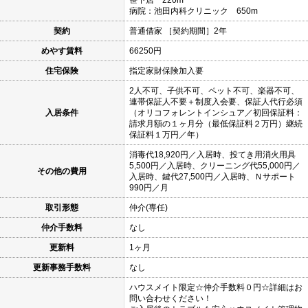
笹下店 220m
病院：池田内科クリニック 650m
契約
普通借家 ［契約期間］2年
めやす賃料
66250円
住宅保険
指定家財保険加入要
2人不可、子供不可、ペット不可、楽器不可、
連帯保証人不要＋制度入会要、保証人代行必須
入居条件
（オリコフォレントインシュア／初回保証料：
請求月額の１ヶ月分（最低保証料２万円）継続
保証料１万円／年）
消毒代18,920円／入居時、投てき用消火用具
5,500円／入居時、クリーニング代55,000円／
その他の費用
入居時、鍵代27,500円／入居時、Ｎサポート
990円／月
取引形態
仲介(専任)
仲介手数料
なし
更新料
1ヶ月
更新事務手数料
なし
ハウスメイト限定☆仲介手数料０円☆詳細はお
問い合わせください！