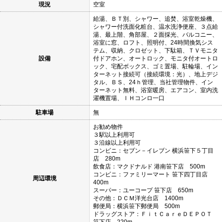
現況
空室
給湯、ＢＴ別、シャワー、追焚、浴室乾燥機、
シャワー付洗面化粧台、温水洗浄便座、３点給
湯、最上階、角部屋、２面採光、バルコニー、
浴室に窓、ロフト、照明付、24時間換気シス
テム、収納、クロゼット、下駄箱、ＴＶモニタ
設備
付ドアホン、オートロック、モニタ付オートロ
ック、宅配ボックス、ゴミ置場、駐輪場、イン
ターネット接続可（接続環境：光）、地上デジ
タル、ＢＳ、24ｈ管理、当社管理物件、イン
ターネット無料、浴室暖房、エアコン、室内洗
濯機置場、ＩＨコンロ一口
駐車場
無
お勧め物件
３駅以上利用可
３沿線以上利用可
コンビニ：セブン－イレブン 横浜笹下５丁目
店 280m
飲食店：マクドナルド 港南笹下店 500m
コンビニ：ファミリーマート 笹下四丁目店
周辺環境
400m
スーパー：ユーコープ 笹下店 650m
その他：ＤＣＭ洋光台店 1400m
郵便局：横浜笹下郵便局 500m
ドラッグストア：ＦｉｔＣａｒｅＤＥＰＯＴ