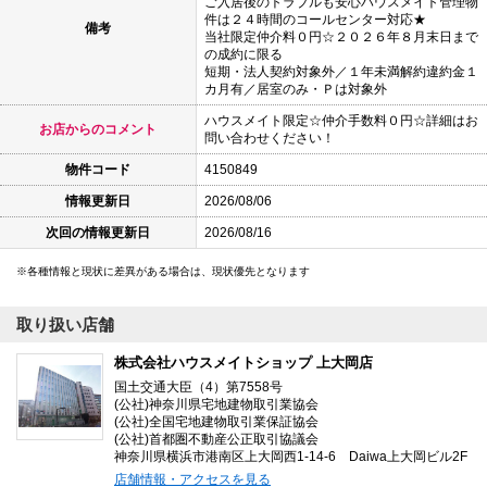
ご入居後のトラブルも安心ハウスメイト管理物
件は２４時間のコールセンター対応★
備考
当社限定仲介料０円☆２０２６年８月末日まで
の成約に限る
短期・法人契約対象外／１年未満解約違約金１
カ月有／居室のみ・Ｐは対象外
ハウスメイト限定☆仲介手数料０円☆詳細はお
お店からのコメント
問い合わせください！
物件コード
4150849
情報更新日
2026/08/06
次回の情報更新日
2026/08/16
各種情報と現状に差異がある場合は、現状優先となります
取り扱い店舗
株式会社ハウスメイトショップ 上大岡店
国土交通大臣（4）第7558号
(公社)神奈川県宅地建物取引業協会
(公社)全国宅地建物取引業保証協会
(公社)首都圏不動産公正取引協議会
神奈川県横浜市港南区上大岡西1-14-6 Daiwa上大岡ビル2F
店舗情報・アクセスを見る