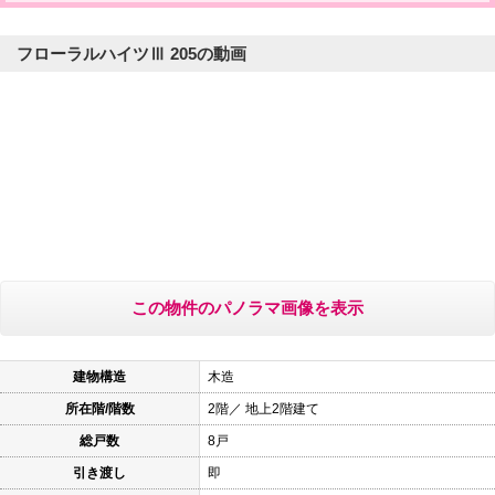
フローラルハイツⅢ 205の動画
この物件のパノラマ画像を表示
建物構造
木造
所在階/階数
2階／ 地上2階建て
総戸数
8戸
引き渡し
即