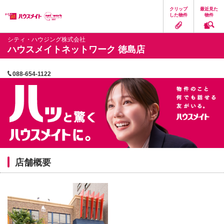
ペ
ペ
こ
こ
こ
クリップ
最近見た
ー
ー
こ
こ
こ
した物件
物件
ジ
ジ
か
か
か
の
内
ら
ら
ら
先
を
ヘ
本
フ
シティ・ハウジング株式会社
頭
移
ッ
文
ッ
ハウスメイトネットワーク 徳島店
に
動
ダ
に
タ
な
す
情
な
情
り
る
報
り
報
088-654-1122
ま
た
に
ま
に
す。
め
な
す。
な
の
り
り
リ
ま
ま
ン
す。
す。
ク
で
す。
ヘ
ッ
ダ
店舗概要
情
報
に
移
動
し
ま
す