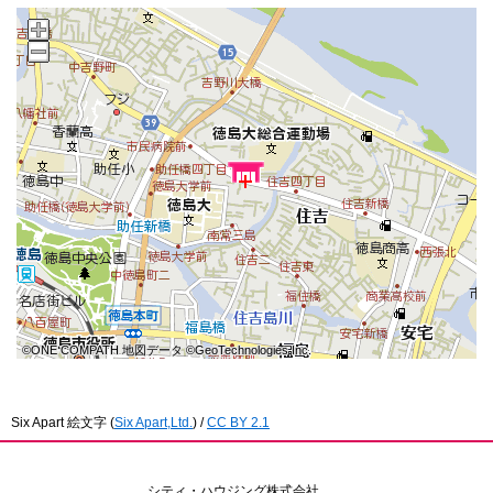
©ONE COMPATH 地図データ ©GeoTechnologies Inc.
©ONE COMPATH 地図データ ©GeoTechnologies Inc.
©ONE COMPATH 地図データ ©GeoTechnologies Inc.
©ONE COMPATH 地図データ ©GeoTechnologies Inc.
©ONE COMPATH 地図データ ©GeoTechnologies Inc.
©ONE COMPATH 地図データ ©GeoTechnologies Inc.
©ONE COMPATH 地図データ ©GeoTechnologies Inc.
©ONE COMPATH 地図データ ©GeoTechnologies Inc.
©ONE COMPATH 地図データ ©GeoTechnologies Inc.
Six Apart 絵文字
(
Six Apart,Ltd.
) /
CC BY 2.1
シティ・ハウジング株式会社