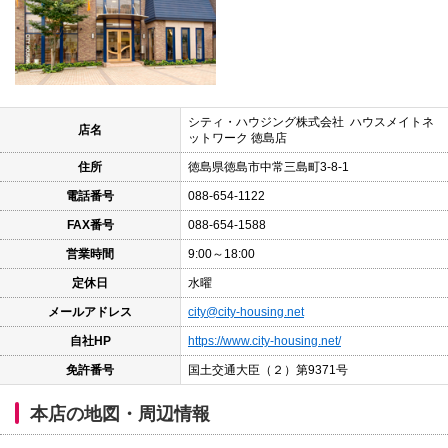
本
文
に
移
動
し
ま
す
シティ・ハウジング株式会社 ハウスメイトネ
店名
フ
ットワーク 徳島店
ッ
住所
徳島県徳島市中常三島町3-8-1
タ
情
電話番号
088-654-1122
報
に
FAX番号
088-654-1588
移
動
営業時間
9:00～18:00
し
ま
定休日
水曜
す
メールアドレス
city@city-housing.net
自社HP
https://www.city-housing.net/
免許番号
国土交通大臣（２）第9371号
本店の地図・周辺情報