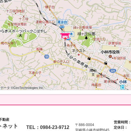
タ ©GeoTechnologies Inc.
タ ©GeoTechnologies Inc.
ータ ©GeoTechnologies Inc.
タ ©GeoTechnologies Inc.
タ ©GeoTechnologies Inc.
ータ ©GeoTechnologies Inc.
タ ©GeoTechnologies Inc.
タ ©GeoTechnologies Inc.
ータ ©GeoTechnologies Inc.
不動産
営業時間
〒886-0004
トネット
TEL：0984-23-9712
定休日：
宮崎県小林市細野645