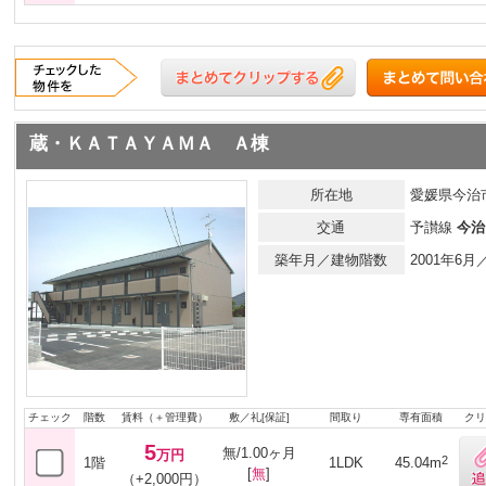
蔵・ＫＡＴＡＹＡＭＡ Ａ棟
所在地
愛媛県今治市
交通
予讃線
今治
築年月／建物階数
2001年6
チェック
階数
賃料（＋管理費）
敷／礼[保証]
間取り
専有面積
クリ
5
無/1.00ヶ月
万円
2
1階
1LDK
45.04m
[
無
]
（+2,000円）