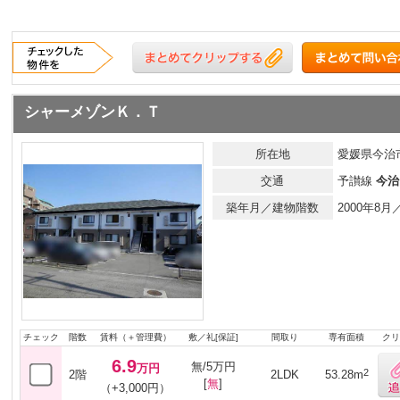
シャーメゾンＫ．Ｔ
所在地
愛媛県今治市
交通
予讃線
今治
築年月／建物階数
2000年8
チェック
階数
賃料（＋管理費）
敷／礼[保証]
間取り
専有面積
クリ
6.9
無/5万円
万円
2
2階
2LDK
53.28m
[
無
]
（+3,000円）