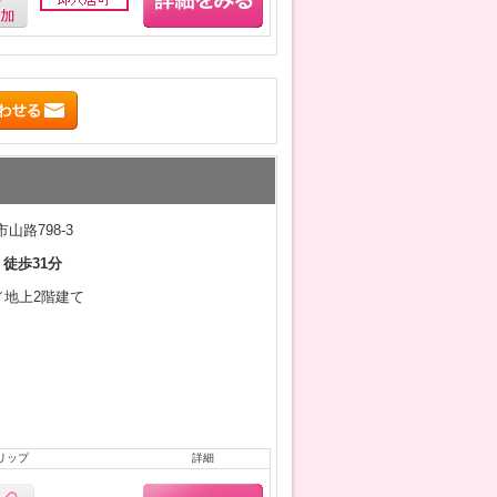
山路798-3
 徒歩31分
月／地上2階建て
リップ
詳細