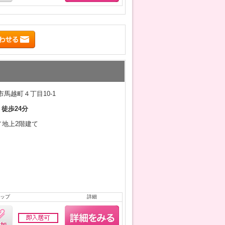
馬越町４丁目10-1
 徒歩24分
月／地上2階建て
ップ
詳細