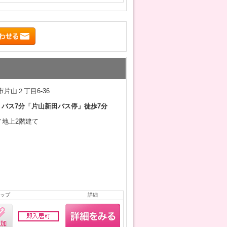
片山２丁目6-36
 バス7分「片山新田バス停」徒歩7分
月／地上2階建て
ップ
詳細