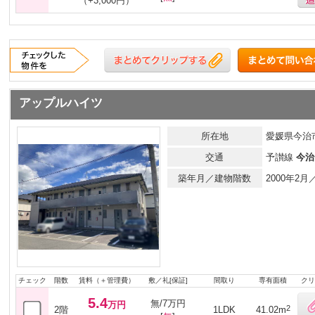
（+3,000円）
アップルハイツ
所在地
愛媛県今治市
交通
予讃線
今治
築年月／建物階数
2000年2
チェック
階数
賃料（＋管理費）
敷／礼[保証]
間取り
専有面積
クリ
5.4
無/7万円
万円
2
2階
1LDK
41.02m