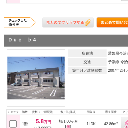
Ｄｕｅ ♭４
所在地
愛媛県今治市
交通
予讃線
今治
築年月／建物階数
2007年2
チェック
階数
賃料（＋管理費）
敷／礼[保証]
間取り
専有面積
クリ
5.8
無/1.00ヶ月
万円
2
1階
1LDK
42.86m
[
無
]