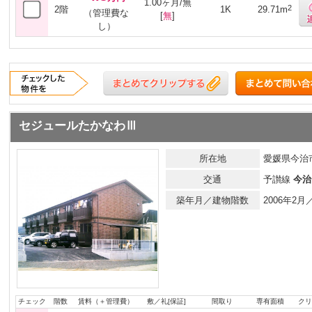
1.00ヶ月/無
2
2階
1K
29.71m
（管理費な
[
無
]
し）
セジュールたかなわⅢ
所在地
愛媛県今治市
交通
予讃線
今治
築年月／建物階数
2006年2
チェック
階数
賃料（＋管理費）
敷／礼[保証]
間取り
専有面積
クリ