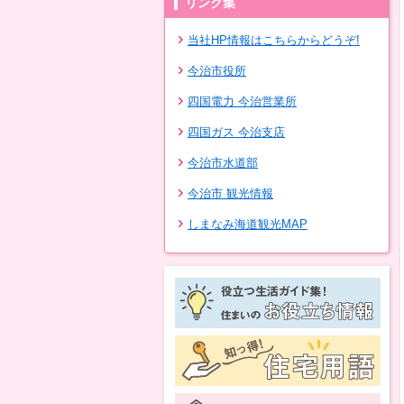
リンク集
当社HP情報はこちらからどうぞ!
今治市役所
四国電力 今治営業所
四国ガス 今治支店
今治市水道部
今治市 観光情報
しまなみ海道観光MAP