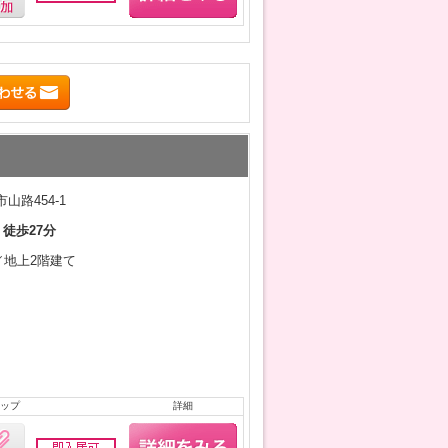
山路454-1
 徒歩27分
月／地上2階建て
ップ
詳細