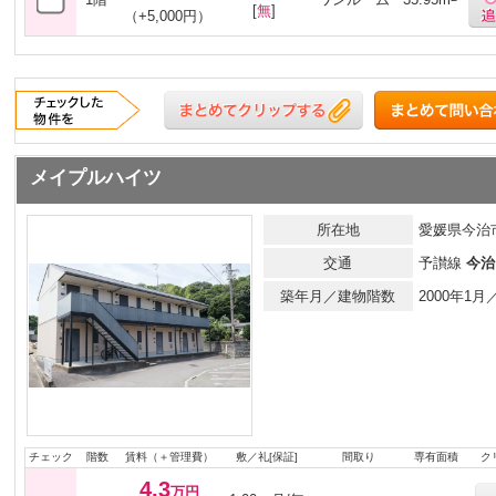
[
無
]
（+5,000円）
メイプルハイツ
所在地
愛媛県今治市
交通
予讃線
今治
築年月／建物階数
2000年1
チェック
階数
賃料（＋管理費）
敷／礼[保証]
間取り
専有面積
ク
4.3
万円