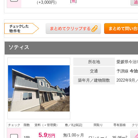
[
無
]
（+3,000円）
ソティス
所在地
愛媛県今治市
交通
予讃線
今治
築年月／建物階数
2022年9
チェック
階数
賃料（＋管理費）
敷／礼[保証]
間取り
専有面積
クリ
5.9
無/1.00ヶ月
万円
2
1階
ワンルーム
35.95m