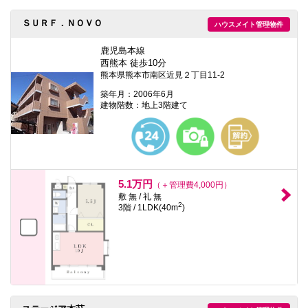
ＳＵＲＦ．ＮＯＶＯ
ハウスメイト管理物件
鹿児島本線
西熊本 徒歩10分
熊本県熊本市南区近見２丁目11-2
築年月：2006年6月
建物階数：地上3階建て
5.1万円
（＋管理費4,000円）
敷 無 / 礼 無
2
3階 / 1LDK(40m
)