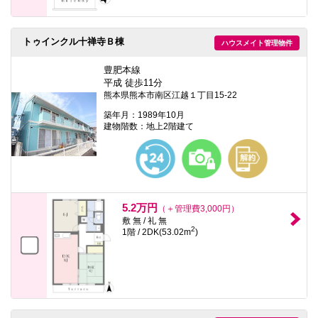
トゥインクル十禅寺Ｂ棟
ハウスメイト管理物件
豊肥本線
平成 徒歩11分
熊本県熊本市南区江越１丁目15-22
築年月：1989年10月
建物階数：地上2階建て
5.2万円
（＋管理費3,000円）
敷 無 / 礼 無
2
1階 / 2DK(53.02m
)