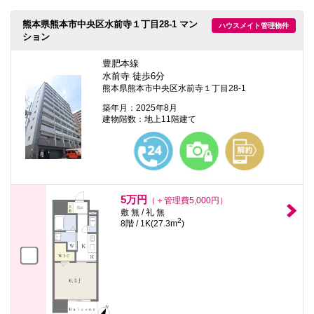
本
文
熊本県熊本市中央区水前寺１丁目28-1 マン
ハウスメイト管理物件
に
ション
移
動
し
豊肥本線
ま
水前寺 徒歩6分
す
熊本県熊本市中央区水前寺１丁目28-1
フ
ッ
築年月：2025年8月
タ
建物階数：地上11階建て
情
報
に
移
動
し
ま
5万円
（＋管理費5,000円）
す
敷 無 / 礼 無
2
8階 / 1K(27.3m
)