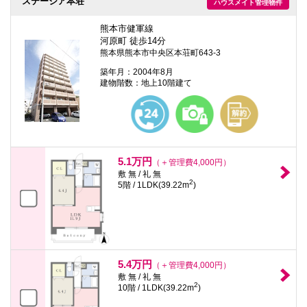
ステージア本荘
ハウスメイト管理物件
熊本市健軍線
河原町 徒歩14分
熊本県熊本市中央区本荘町643-3
築年月：2004年8月
建物階数：地上10階建て
5.1万円
（＋管理費4,000円）
敷 無 / 礼 無
2
5階 / 1LDK(39.22m
)
5.4万円
（＋管理費4,000円）
敷 無 / 礼 無
2
10階 / 1LDK(39.22m
)