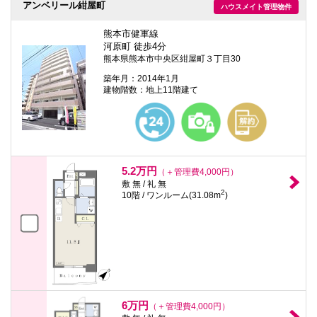
アンベリール紺屋町
ハウスメイト管理物件
熊本市健軍線
河原町 徒歩4分
熊本県熊本市中央区紺屋町３丁目30
築年月：2014年1月
建物階数：地上11階建て
5.2万円
（＋管理費4,000円）
敷 無 / 礼 無
2
10階 / ワンルーム(31.08m
)
6万円
（＋管理費4,000円）