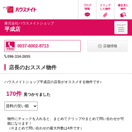
ペ
ペ
こ
こ
こ
ブログ
クリップ
最近見た
ー
ー
こ
こ
こ
情報
した物件
物件
ジ
ジ
か
か
か
の
内
ら
ら
ら
先
を
ヘ
本
フ
株式会社ハウスメイトショップ
メニュー
頭
移
ッ
文
ッ
平成店
に
動
ダ
に
タ
な
す
情
な
情
り
る
報
り
報
ま
た
に
ま
に
0037-6002-8713
店舗情報
す。
め
な
す。
な
の
り
り
096-334-2655
リ
ま
ま
ン
す。
す。
店長のおススメ物件
ク
で
す。
ハウスメイトショップ平成店の店長がオススメする物件です♪
ヘ
ッ
ダ
170件
見つかりました
情
報
に
移
動
物件にチェックを入れると、まとめてクリップやまとめて問い合わせが可
し
能になります！
ま
（※まとめて問い合わせの最大件数は4件です）
す