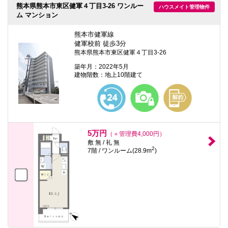
熊本県熊本市東区健軍４丁目3-26 ワンルー
ハウスメイト管理物件
ム マンション
熊本市健軍線
健軍校前 徒歩3分
熊本県熊本市東区健軍４丁目3-26
築年月：2022年5月
建物階数：地上10階建て
5万円
（＋管理費4,000円）
敷 無 / 礼 無
2
7階 / ワンルーム(28.9m
)