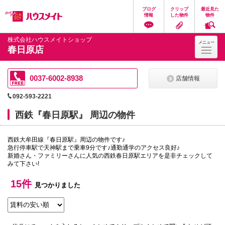
ペ
ペ
こ
こ
こ
ブログ
クリップ
最近見た
ー
ー
こ
こ
こ
情報
した物件
物件
ジ
ジ
か
か
か
の
内
ら
ら
ら
先
を
ヘ
本
フ
株式会社ハウスメイトショップ
メニュー
頭
移
ッ
文
ッ
春日原店
に
動
ダ
に
タ
な
す
情
な
情
り
る
報
り
報
ま
た
に
ま
に
0037-6002-8938
店舗情報
す。
め
な
す。
な
の
り
り
092-593-2221
リ
ま
ま
ン
す。
す。
西鉄『春日原駅』 周辺の物件
ク
で
す。
西鉄大牟田線『春日原駅』周辺の物件です♪
ヘ
急行停車駅で天神駅まで乗車9分です♪通勤通学のアクセス良好♪
ッ
新婚さん・ファミリーさんに人気の西鉄春日原駅エリアを是非チェックして
ダ
みて下さい!
情
報
に
15件
見つかりました
移
動
し
ま
す