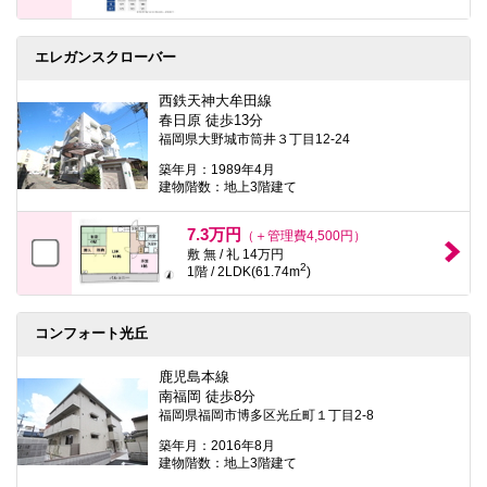
エレガンスクローバー
西鉄天神大牟田線
春日原 徒歩13分
福岡県大野城市筒井３丁目12-24
築年月：1989年4月
建物階数：地上3階建て
7.3万円
（＋管理費4,500円）
敷 無 / 礼 14万円
2
1階 / 2LDK(61.74m
)
コンフォート光丘
鹿児島本線
南福岡 徒歩8分
福岡県福岡市博多区光丘町１丁目2-8
築年月：2016年8月
建物階数：地上3階建て