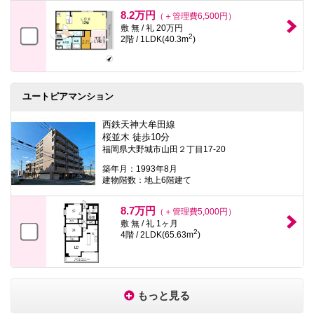
8.2万円
（＋管理費6,500円）
敷 無 / 礼 20万円
2
2階 / 1LDK(40.3m
)
ユートピアマンション
西鉄天神大牟田線
桜並木 徒歩10分
福岡県大野城市山田２丁目17-20
築年月：1993年8月
建物階数：地上6階建て
8.7万円
（＋管理費5,000円）
敷 無 / 礼 1ヶ月
2
4階 / 2LDK(65.63m
)
もっと見る