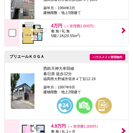
築年月：1994年3月
建物階数：地上5階建て
4万円
（＋管理費2,000円）
敷 無 / 礼 無
2
5階 / 1K(20.55m
)
プリエールＫＯＧＡ
ハウスメイト管理物件
西鉄天神大牟田線
春日原 徒歩12分
福岡県大野城市筒井４丁目12-19
築年月：1997年9月
建物階数：地上2階建て
4.9万円
（＋管理費1,000円）
敷 無 / 礼 1ヶ月