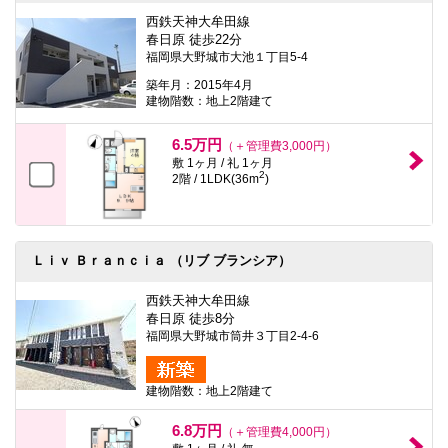
西鉄天神大牟田線
春日原 徒歩22分
福岡県大野城市大池１丁目5-4
築年月：2015年4月
建物階数：地上2階建て
6.5万円
（＋管理費3,000円）
敷 1ヶ月 / 礼 1ヶ月
2
2階 / 1LDK(36m
)
Ｌｉｖ Ｂｒａｎｃｉａ （リブ ブランシア）
西鉄天神大牟田線
春日原 徒歩8分
福岡県大野城市筒井３丁目2-4-6
建物階数：地上2階建て
6.8万円
（＋管理費4,000円）