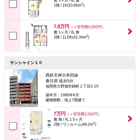
敷 1ヶ月 / 礼 無
2
1階 / 1K(33.86m
)
7.8万円
（＋管理費4,000円）
敷 1ヶ月 / 礼 無
2
2階 / 1LDK(42.34m
)
サンシャイン１０
西鉄天神大牟田線
春日原 徒歩5分
福岡県大野城市錦町２丁目2-10
築年月：1986年6月
建物階数：地上7階建て
7万円
（＋管理費3,500円）
敷 無 / 礼 1.5ヶ月
2
2階 / ワンルーム(48.2m
)