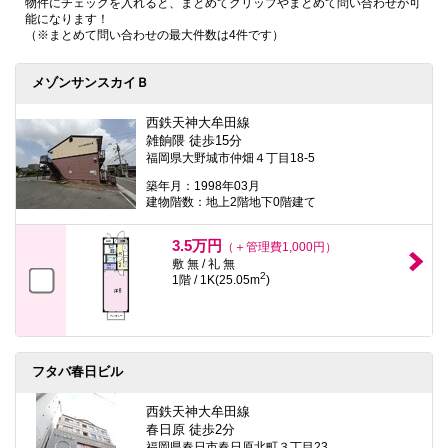
物件にチェックを入れると、まとめてクリップやまとめて問い合わせが可
本
能になります！
文
（※まとめて問い合わせの最大件数は4件です）
に
移
動
メゾンサンスカイＢ
し
ま
す
西鉄天神大牟田線
フ
雑餉隈 徒歩15分
ッ
福岡県大野城市仲畑４丁目18-5
タ
情
築年月：1998年03月
報
建物階数：地上2階地下0階建て
に
移
3.5万円
（＋管理費1,000円）
動
し
敷 無 / 礼 無
2
ま
1階 / 1K(25.05m
)
す
フタバ春日ビル
西鉄天神大牟田線
春日原 徒歩2分
福岡県春日市春日原北町３丁目23