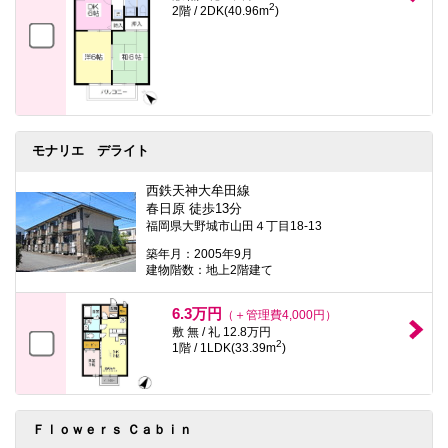
2
2階 / 2DK(40.96m
)
モナリエ デライト
西鉄天神大牟田線
春日原 徒歩13分
福岡県大野城市山田４丁目18-13
築年月：2005年9月
建物階数：地上2階建て
6.3万円
（＋管理費4,000円）
敷 無 / 礼 12.8万円
2
1階 / 1LDK(33.39m
)
Ｆｌｏｗｅｒｓ Ｃａｂｉｎ