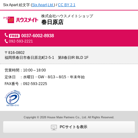
本
Six Apart 絵文字
(
Six Apart,Ltd.
) /
CC BY 2.1
文
に
株式会社ハウスメイトショップ
移
春日原店
動
し
ま
0037-6002-8938
す
092-593-2221
フ
ッ
タ
〒816-0802
情
福岡県春日市春日原北町2-5-1 第8春日IR BLD 1F
報
に
営業時間
10:00～18:00
移
動
定休日
水曜日・GW・8/13～8/15・年末年始
し
FAX番号
092-593-2225
ま
す
Copyright © 2026 House Mate Partners Co., Ltd. All Rights Reserved.
PCサイトを表示