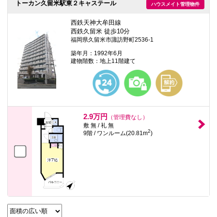
トーカン久留米駅東２キャステール
ハウスメイト管理物件
西鉄天神大牟田線
西鉄久留米 徒歩10分
福岡県久留米市諏訪野町2536-1
築年月：1992年6月
建物階数：地上11階建て
2.9万円
（管理費なし）
敷 無 / 礼 無
2
9階 / ワンルーム(20.81m
)