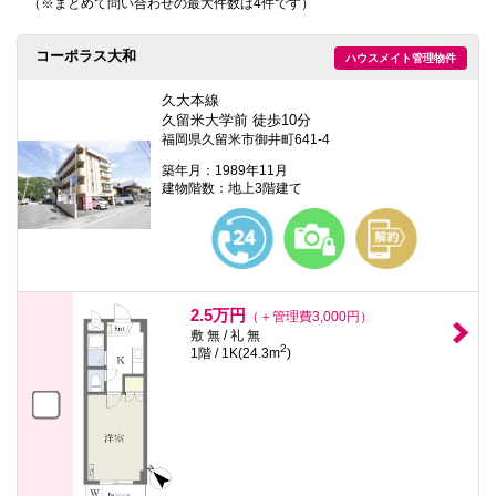
（※まとめて問い合わせの最大件数は4件です）
本
文
に
コーポラス大和
ハウスメイト管理物件
移
動
し
久大本線
ま
久留米大学前 徒歩10分
す
福岡県久留米市御井町641-4
フ
ッ
築年月：1989年11月
タ
建物階数：地上3階建て
情
報
に
移
動
し
ま
2.5万円
（＋管理費3,000円）
す
敷 無 / 礼 無
2
1階 / 1K(24.3m
)