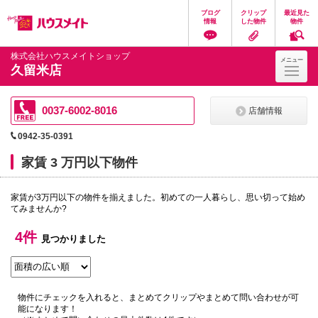
ペ
ペ
こ
こ
こ
ブログ
クリップ
最近見た
ー
ー
こ
こ
こ
情報
した物件
物件
ジ
ジ
か
か
か
の
内
ら
ら
ら
先
を
ヘ
本
フ
株式会社ハウスメイトショップ
メニュー
頭
移
ッ
文
ッ
久留米店
に
動
ダ
に
タ
な
す
情
な
情
り
る
報
り
報
ま
た
に
ま
に
0037-6002-8016
店舗情報
す。
め
な
す。
な
の
り
り
0942-35-0391
リ
ま
ま
ン
す。
す。
家賃 3 万円以下物件
ク
で
す。
家賃が3万円以下の物件を揃えました。初めての一人暮らし、思い切って始め
ヘ
てみませんか?
ッ
ダ
情
4件
見つかりました
報
に
移
動
し
物件にチェックを入れると、まとめてクリップやまとめて問い合わせが可
ま
能になります！
す