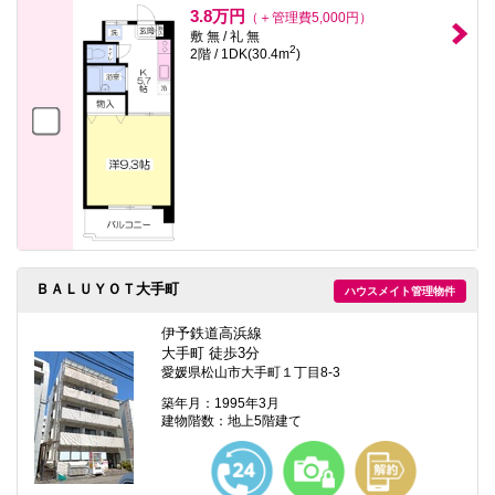
3.8万円
（＋管理費5,000円）
敷 無 / 礼 無
2
2階 / 1DK(30.4m
)
ＢＡＬＵＹＯＴ大手町
ハウスメイト管理物件
伊予鉄道高浜線
大手町 徒歩3分
愛媛県松山市大手町１丁目8-3
築年月：1995年3月
建物階数：地上5階建て