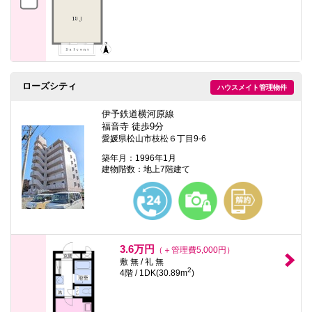
ローズシティ
ハウスメイト管理物件
伊予鉄道横河原線
福音寺 徒歩9分
愛媛県松山市枝松６丁目9-6
築年月：1996年1月
建物階数：地上7階建て
3.6万円
（＋管理費5,000円）
敷 無 / 礼 無
2
4階 / 1DK(30.89m
)