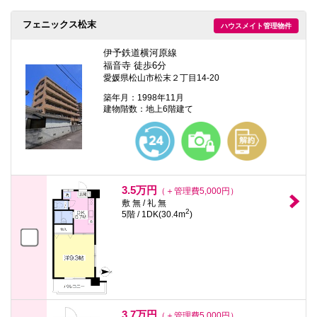
本
文
フェニックス松末
ハウスメイト管理物件
に
移
動
伊予鉄道横河原線
し
福音寺 徒歩6分
ま
愛媛県松山市松末２丁目14-20
す
フ
築年月：1998年11月
ッ
建物階数：地上6階建て
タ
情
報
に
移
動
し
3.5万円
（＋管理費5,000円）
ま
敷 無 / 礼 無
す
2
5階 / 1DK(30.4m
)
3.7万円
（＋管理費5,000円）