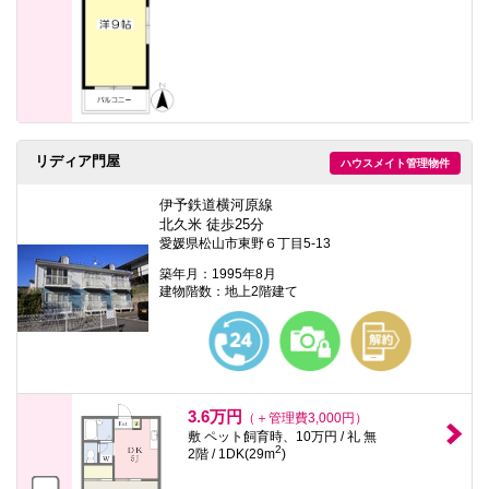
リディア門屋
ハウスメイト管理物件
伊予鉄道横河原線
北久米 徒歩25分
愛媛県松山市東野６丁目5-13
築年月：1995年8月
建物階数：地上2階建て
3.6万円
（＋管理費3,000円）
敷 ペット飼育時、10万円 / 礼 無
2
2階 / 1DK(29m
)