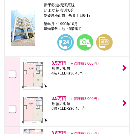
伊予鉄道横河原線
いよ立花 徒歩8分
愛媛県松山市小坂５丁目6-18
築年月：1990年10月
建物階数：地上5階建て
3.5万円
（＋管理費3,000円）
敷 無 / 礼 無
2
4階 / 1LDK(36.45m
)
3.5万円
（＋管理費3,000円）
敷 無 / 礼 無
2
5階 / 1LDK(36.45m
)
3.8万円
（＋管理費3,000円）