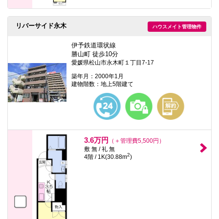
リバーサイド永木
ハウスメイト管理物件
伊予鉄道環状線
勝山町 徒歩10分
愛媛県松山市永木町１丁目7-17
築年月：2000年1月
建物階数：地上5階建て
3.6万円
（＋管理費5,500円）
敷 無 / 礼 無
2
4階 / 1K(30.88m
)