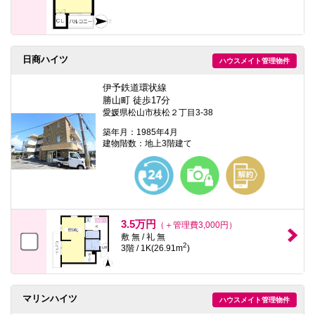
日商ハイツ
ハウスメイト管理物件
伊予鉄道環状線
勝山町 徒歩17分
愛媛県松山市枝松２丁目3-38
築年月：1985年4月
建物階数：地上3階建て
3.5万円
（＋管理費3,000円）
敷 無 / 礼 無
2
3階 / 1K(26.91m
)
マリンハイツ
ハウスメイト管理物件