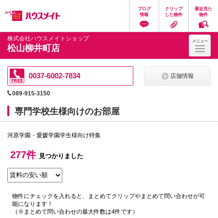
ペ
ペ
こ
こ
こ
ブログ
クリップ
最近見た
ー
ー
こ
こ
こ
情報
した物件
物件
ジ
ジ
か
か
か
の
内
ら
ら
ら
先
を
ヘ
本
フ
株式会社ハウスメイトショップ
メニュー
頭
移
ッ
文
ッ
松山柳井町店
に
動
ダ
に
タ
な
す
情
な
情
り
る
報
り
報
ま
た
に
ま
に
0037-6002-7834
店舗情報
す。
め
な
す。
な
の
り
り
089-915-3150
リ
ま
ま
ン
す。
す。
専門学校生様向けのお部屋
ク
で
す。
河原学園・愛媛学園学生様向け特集
ヘ
ッ
ダ
277件
見つかりました
情
報
に
移
動
物件にチェックを入れると、まとめてクリップやまとめて問い合わせが可
し
能になります！
ま
（※まとめて問い合わせの最大件数は4件です）
す