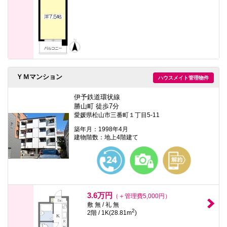
ＹＭマンション
ハウスメイト管理物件
伊予鉄道環状線
勝山町 徒歩7分
愛媛県松山市三番町１丁目5-11
築年月：1998年4月
建物階数：地上4階建て
3.6万円
（＋管理費5,000円）
敷 無 / 礼 無
2
2階 / 1K(28.81m
)