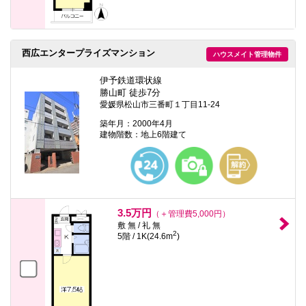
西広エンタープライズマンション
ハウスメイト管理物件
伊予鉄道環状線
勝山町 徒歩7分
愛媛県松山市三番町１丁目11-24
築年月：2000年4月
建物階数：地上6階建て
3.5万円
（＋管理費5,000円）
敷 無 / 礼 無
2
5階 / 1K(24.6m
)