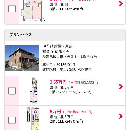
敷 無 / 礼 無
2
3階 / 1LDK(36.45m
)
プリンハウス
伊予鉄道横河原線
福音寺 徒歩29分
愛媛県松山市正円寺３丁目5番43号
築年月：2013年01月
建物階数：地上2階地下0階建て
3.55万円
（＋管理費3,500円）
敷 無 / 礼 1ヶ月
2
1階 / ワンルーム(32.94m
)
5万円
（＋管理費3,500円）
敷 無 / 礼 6万円
2
2階 / 1LDK(45.07m
)