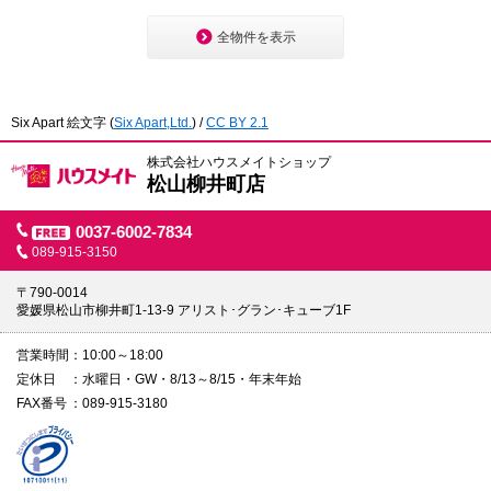
1
全物件を表示
1
2
2
Six Apart 絵文字
(
Six Apart,Ltd.
) /
CC BY 2.1
1
1
1
1
1
株式会社ハウスメイトショップ
2
松山柳井町店
2
0037-6002-7834
4
089-915-3150
1
〒790-0014
5
愛媛県松山市柳井町1-13-9 アリスト･グラン･キューブ1F
営業時間
10:00～18:00
1
定休日
水曜日・GW・8/13～8/15・年末年始
FAX番号
089-915-3180