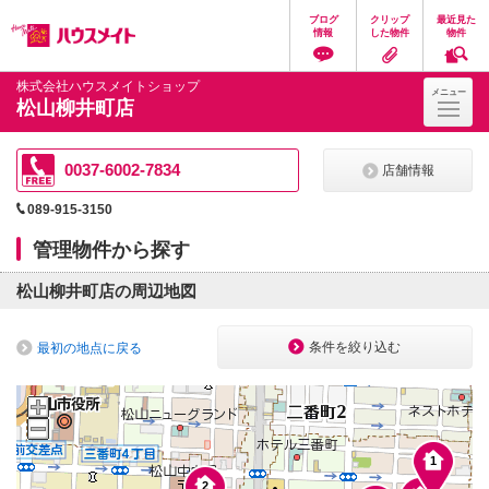
3
2
ペ
ペ
こ
こ
こ
1
1
1
ブログ
クリップ
最近見た
2
4
ー
ー
こ
こ
こ
情報
した物件
物件
ジ
ジ
か
か
か
8
の
内
ら
ら
ら
4
4
先
を
ヘ
本
フ
1
1
株式会社ハウスメイトショップ
3
メニュー
頭
移
ッ
文
ッ
松山柳井町店
6
に
動
ダ
に
タ
な
す
情
な
情
り
る
報
り
報
ま
た
に
ま
に
3
0037-6002-7834
店舗情報
1
す。
め
な
す。
な
の
り
り
089-915-3150
1
リ
ま
ま
1
ン
す。
す。
5
2
管理物件から探す
ク
1
で
2
す。
松山柳井町店の周辺地図
ヘ
ッ
ダ
3
1
条件を絞り込む
最初の地点に戻る
情
報
に
移
動
し
1
ま
す
2